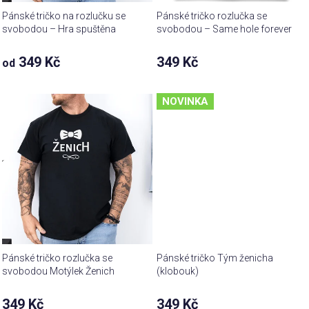
Pánské tričko na rozlučku se
Pánské tričko rozlučka se
svobodou – Hra spuštěna
svobodou – Same hole forever
349 Kč
349 Kč
od
NOVINKA
Pánské tričko rozlučka se
Pánské tričko Tým ženicha
svobodou Motýlek Ženich
(klobouk)
349 Kč
349 Kč