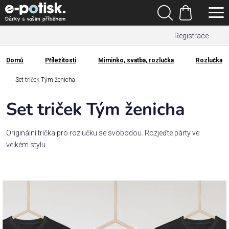
Přejít
Hledat
na
Nákupní
obsah
Registrace
košík
Den
otců
Domů
Příležitosti
Miminko, svatba, rozlučka
Rozlučka
Domů
Kategorie
Set triček Tým ženicha
Set triček Tým ženicha
Dárek
pro
Originální trička pro rozlučku se svobodou. Rozjeďte párty ve
velkém stylu
Rodina
/
Láska
Povolání,
zájmy a
sport