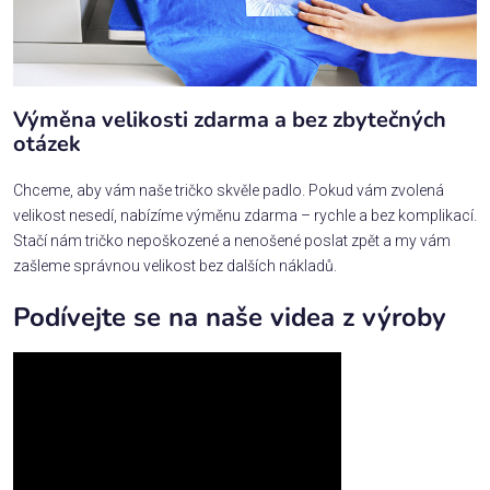
Výměna velikosti zdarma a bez zbytečných
otázek
Chceme, aby vám naše tričko skvěle padlo. Pokud vám zvolená
velikost nesedí, nabízíme výměnu zdarma – rychle a bez komplikací.
Stačí nám tričko nepoškozené a nenošené poslat zpět a my vám
zašleme správnou velikost bez dalších nákladů.
Podívejte se na naše videa z výroby