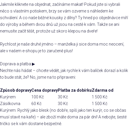
Jakmile kliknete na objednat, začínáme makat! Pokud jste si vybrali
něco s vlastním potiskem, brzy se vám ozveme s náhledem ke
schválení. A co naše běžné kousky z dílny? Ty hned po objednávce míří
do výroby a během dvou dnů už jsou na cestě k vám. Takže se ani
nemusíte začít těšit, protože už skoro klepou na dveře!
Rychlost je naše druhé jméno – manželka ji sice doma moc neocení,
ale v našem e-shopu je to zaručeně plus!
Doprava a platba
▶
Nechte nás hádat – chcete vědět, jak rychle k vám balíček dorazí a kolik
to bude stát, že? No, jsme na to připraveni:
Způsob dopravy
Cena dopravy
Platba za dobírku
Zdarma od
Kurýrem
100 Kč
30 Kč
1 500 Kč
Zásilkovna
60 Kč
30 Kč
1 500 Kč
Kurýrem: Rychlý jako blesk (no dobře, spíš jako ten kurýr, co se občas
musí stavit na kafe) – ale zboží máte doma za pár dní! A nebojte, šesté
tričko se k vám dostane bezpečně.