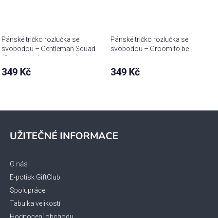
Pánské tričko rozlučka se
Pánské tričko rozlučka se
svobodou – Gentleman Squad
svobodou – Groom to be
(Signature) (text na přání)
349 Kč
349 Kč
Z
á
UŽITEČNÉ INFORMACE
p
a
t
O nás
í
E-potisk GiftClub
Spolupráce
Tabulka velikostí
Hodnocení obchodu