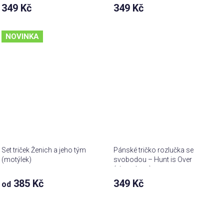
349 Kč
349 Kč
NOVINKA
Set triček Ženich a jeho tým
Pánské tričko rozlučka se
(motýlek)
svobodou – Hunt is Over
(vlastní text)
385 Kč
349 Kč
od