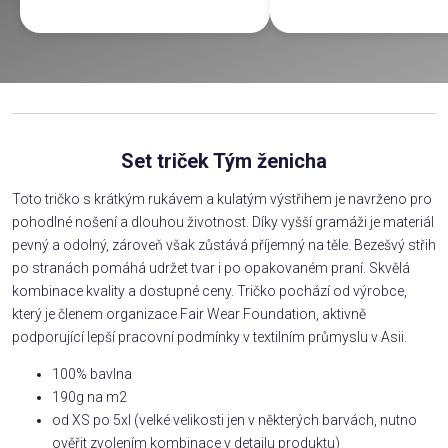
Set triček Tým ženicha
Toto tričko s krátkým rukávem a kulatým výstřihem je navrženo pro
pohodlné nošení a dlouhou životnost. Díky vyšší gramáži je materiál
pevný a odolný, zároveň však zůstává příjemný na těle. Bezešvý střih
po stranách pomáhá udržet tvar i po opakovaném praní. Skvělá
kombinace kvality a dostupné ceny. Tričko pochází od výrobce,
který je členem organizace Fair Wear Foundation, aktivně
podporující lepší pracovní podmínky v textilním průmyslu v Asii.
100% bavlna
190g na m2
od XS po 5xl (velké velikosti jen v některých barvách, nutno
ověřit zvolením kombinace v detailu produktu)