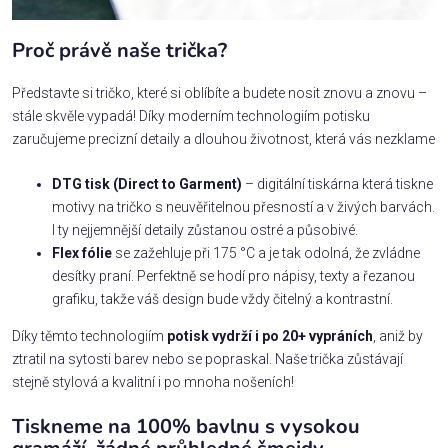
Proč právě naše trička?
Představte si tričko, které si oblíbíte a budete nosit znovu a znovu –
stále skvěle vypadá! Díky moderním technologiím potisku
zaručujeme precizní detaily a dlouhou životnost, která vás nezklame
DTG tisk (Direct to Garment)
– digitální tiskárna která tiskne
motivy na tričko s neuvěřitelnou přesností a v živých barvách.
I ty nejjemnější detaily zůstanou ostré a působivé.
Flex fólie
se zažehluje při 175 °C a je tak odolná, že zvládne
desítky praní. Perfektně se hodí pro nápisy, texty a řezanou
grafiku, takže váš design bude vždy čitelný a kontrastní.
Díky těmto technologiím
potisk vydrží i po 20+ vypráních
, aniž by
ztratil na sytosti barev nebo se popraskal. Naše trička zůstávají
stejně stylová a kvalitní i po mnoha nošeních!
Tiskneme na 100% bavlnu s vysokou