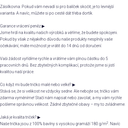
Zásilkovna: Pokud vám nevadí si pro balíček skočit, je to levnější
varianta. A navíc, můžete si po cestě dát třeba dortík.
Garance vrácení peněz
▶
Jsme hrdí na kvalitu našich výrobků a věříme, že budete spokojeni.
Pokud by však z nějakého důvodu naše produkty nesplnily vaše
očekávání, máte možnost je vrátit do 14 dnů od doručení.
Vaši žádost vyřídíme rychle a vrátíme vám plnou částku do 5
pracovních dnů. Bez zbytečných komplikací, protože jsme si jistí
kvalitou naší práce.
Co když mi bude tričko malé nebo velké?
▶
Stává se, že si velikost ne vždycky sedne. Ale nebojte se, tričko vám
zdarma vyměníme! Stačí nám napsat nebo zavolat, a my vám rychle
pošleme správnou velikost. Žádné zbytečné obavy – my to zvládneme.
Jaká je kvalita triček?
▶
2
Naše trička jsou z 100% bavlny s vysokou gramáží 180 g/m
. Navíc