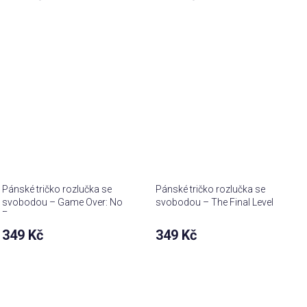
Pánské tričko rozlučka se
Pánské tričko rozlučka se
svobodou – Game Over: No
svobodou – The Final Level
Escape
team
349 Kč
349 Kč