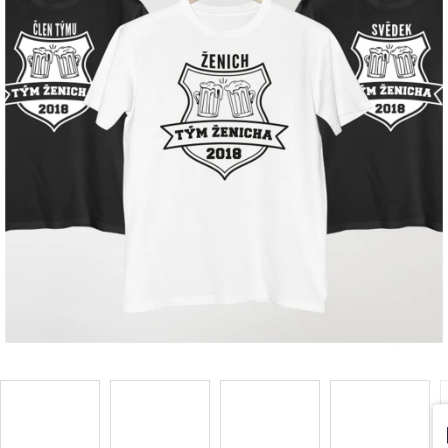
Příležitosti
Domácnost
Kolekce
Oblečení
Přihlášení