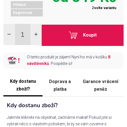
Přihlásit
Zvolte variantu
Registrovat
Koupit
O tento produkt je zájem! Nyní ho má v košíku
8
návštěvníků
. Pospěšte si!
Kdy dostanu
Doprava a
Garance vrácení
zboží?
platba
peněz
Kdy dostanu zboží?
Jakmile kliknete na objednat, začínáme makat! Pokud jste si
vybrali něco s vlastním potiskem, brzy se vám ozveme s