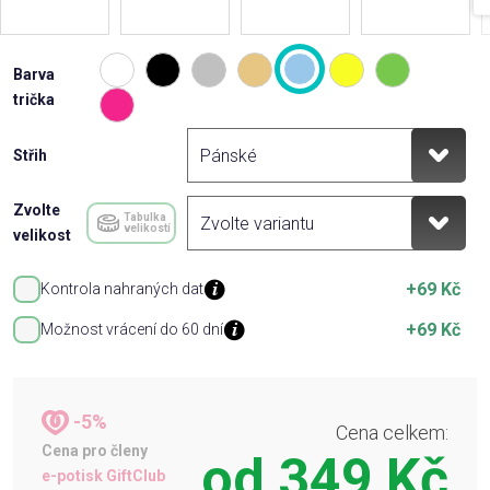
Barva
trička
Střih
Zvolte
Tabulka
velikostí
velikost
+69 Kč
Kontrola nahraných dat
+69 Kč
Možnost vrácení do 60 dní
-5%
Cena celkem:
Cena pro členy
od
349 Kč
e-potisk GiftClub