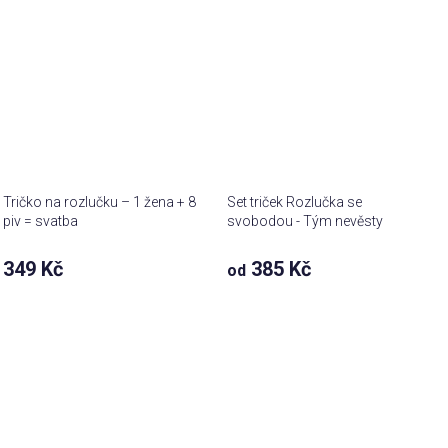
Tričko na rozlučku – 1 žena + 8
Set triček Rozlučka se
piv = svatba
svobodou - Tým nevěsty
349 Kč
385 Kč
od