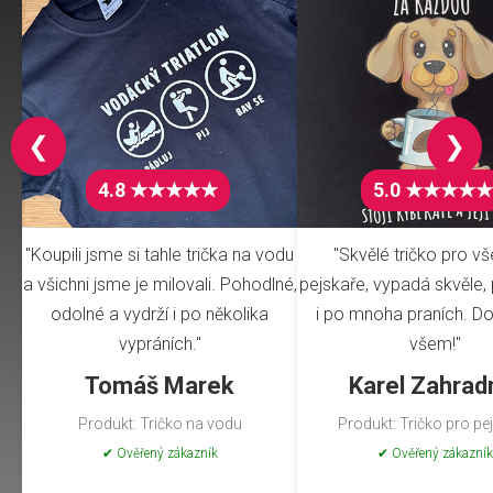
❮
❯
4.8 ★★★★★
5.0 ★★★★★
"Koupili jsme si tahle trička na vodu
"Skvělé tričko pro v
a všichni jsme je milovali. Pohodlné,
pejskaře, vypadá skvěle, 
odolné a vydrží i po několika
i po mnoha praních. Do
vypráních."
všem!"
Tomáš Marek
Karel Zahrad
Produkt: Tričko na vodu
Produkt: Tričko pro pe
✔ Ověřený zákazník
✔ Ověřený zákazník