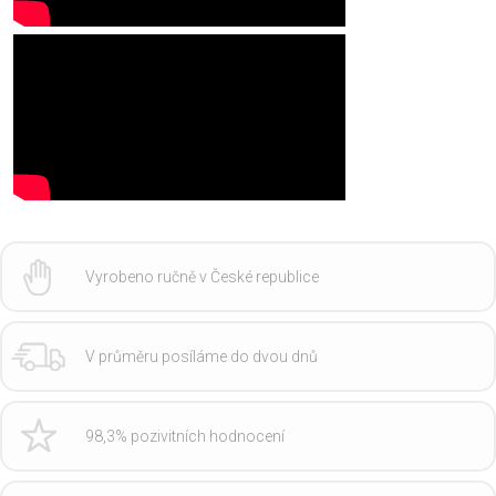
Vyrobeno ručně v České republice
V průměru posíláme do dvou dnů
98,3% pozivitních hodnocení