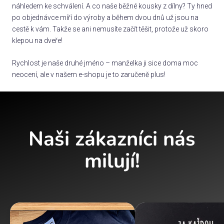
náhledem ke schválení. A co naše běžné kousky z dílny? Ty hned
po objednávce míří do výroby a během dvou dnů už jsou na
cestě k vám. Takže se ani nemusíte začít těšit, protože už skoro
klepou na dveře!
Rychlost je naše druhé jméno – manželka ji sice doma moc
neocení, ale v našem e-shopu je to zaručeně plus!
Naši zákazníci nás
milují!