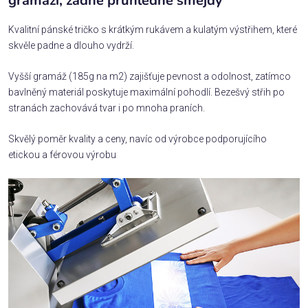
gramáží, žádné průhledné šmejdy
Kvalitní pánské tričko s krátkým rukávem a kulatým výstřihem, které
skvěle padne a dlouho vydrží.
Vyšší gramáž (185g na m2) zajišťuje pevnost a odolnost, zatímco
bavlněný materiál poskytuje maximální pohodlí. Bezešvý střih po
stranách zachovává tvar i po mnoha praních.
Skvělý poměr kvality a ceny, navíc od výrobce podporujícího
etickou a férovou výrobu