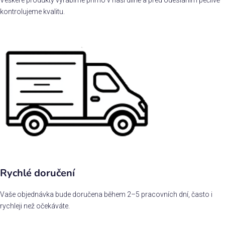
Veškeré produkty vyrábíme přímo v naší dílně a před odesláním pečlivě
kontrolujeme kvalitu.
Rychlé doručení
Vaše objednávka bude doručena během 2–5 pracovních dní, často i
rychleji než očekáváte.