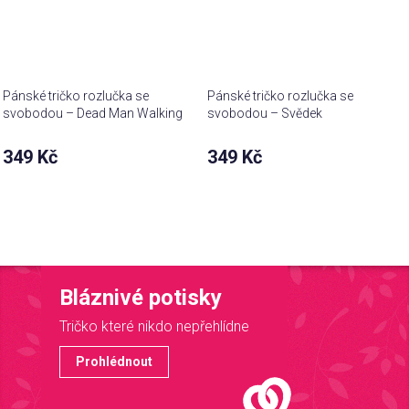
Pánské tričko rozlučka se
Pánské tričko rozlučka se
svobodou – Dead Man Walking
svobodou – Svědek
349 Kč
349 Kč
Bláznivé potisky
Tričko které nikdo nepřehlídne
Prohlédnout