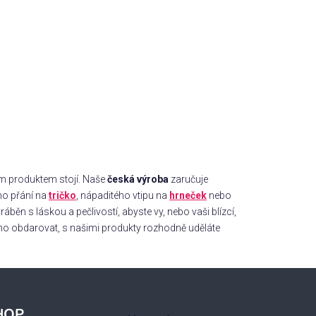
o
d
u
k
t
ů
ým produktem stojí. Naše
česká výroba
zaručuje
ho přání na
tričko
, nápaditého vtipu na
hrneček
nebo
ěn s láskou a pečlivostí, abyste vy, nebo vaši blízcí,
koho obdarovat, s našimi produkty rozhodně uděláte
HOP