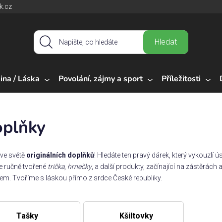
k.cz
Hledat
ina / Láska
Povolání, zájmy a sport
Příležitosti
plňky
e ve světě
originálních doplňků
! Hledáte ten pravý dárek, který vykouzlí
e ručně tvořené
trička
,
hrnečky
, a další produkty, začínající na zástěrách
em. Tvoříme s láskou přímo z srdce České republiky.
Tašky
Kšiltovky