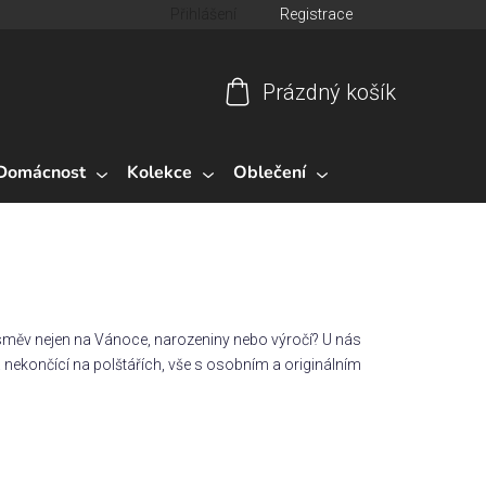
Přihlášení
Registrace
Prázdný košík
Nákupní
košík
Domácnost
Kolekce
Oblečení
 úsměv nejen na Vánoce, narozeniny nebo výročí? U nás
 a nekončící na polštářích, vše s osobním a originálním