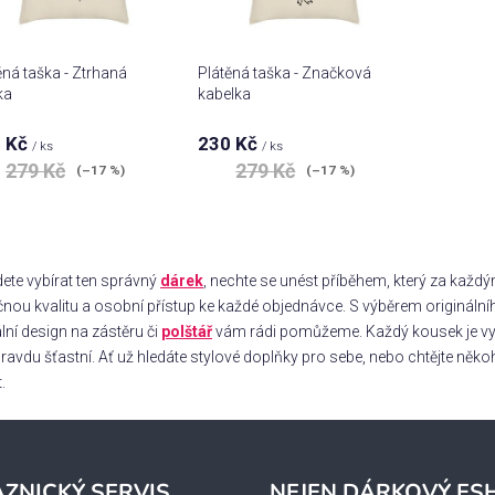
ěná taška - Ztrhaná
Plátěná taška - Značková
ka
kabelka
 Kč
230 Kč
Průměrné
/ ks
/ ks
hodnocení
279 Kč
279 Kč
(–17 %)
(–17 %)
produktu
je
4,5
z 5
O
hvězdiček.
v
ete vybírat ten správný
dárek
, nechte se unést příběhem, který za každ
l
čnou kvalitu a osobní přístup ke každé objednávce. S výběrem originální
á
lní design na zástěru či
polštář
vám rádi pomůžeme. Každý kousek je vyráb
d
pravdu šťastní. Ať už hledáte stylové doplňky pro sebe, nebo chtějte ně
a
c
.
í
p
r
v
ZNICKÝ SERVIS
NEJEN DÁRKOVÝ ES