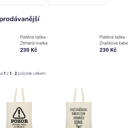
prodávanější
Plátěná taška -
Plátěná taška -
Ztrhaná matka
Značková kabe
230 Kč
230 Kč
ka
1
z
1
-
2
položek celkem