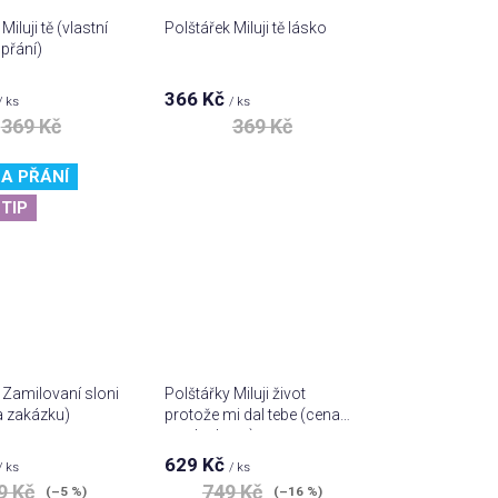
Miluji tě (vlastní
Polštářek Miluji tě lásko
přání)
366 Kč
měrné
Průměrné
/ ks
/ ks
nocení
hodnocení
369 Kč
369 Kč
duktu
produktu
je
5,0
A PŘÁNÍ
z 5
TIP
zdiček.
hvězdiček.
 Zamilovaní sloni
Polštářky Miluji život
a zakázku)
protože mi dal tebe (cena
za oba kusy)
629 Kč
měrné
Průměrné
/ ks
/ ks
nocení
hodnocení
9 Kč
749 Kč
(–5 %)
(–16 %)