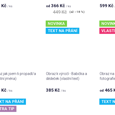
 Kč
366 Kč
599 Kč
od
/ ks
/ ks
449 Kč
(až –18 %)
NOVINKA
NOVIN
TEXT NA PŘÁNÍ
VLAST
z jak jsem ti propadl/a
Obraz k výročí - Babička a
Obraz na 
stní jména)
dědeček (vlastní text)
fotografi
 Kč
385 Kč
465 
od
/ ks
/ ks
XT NA PŘÁNÍ
TEXT N
TRA TIP