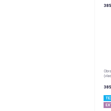
k
385
t
ů
Obra
(vla
385
TE
EX