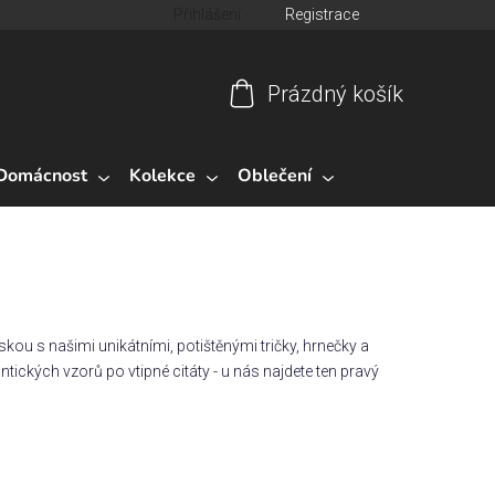
Přihlášení
Registrace
Prázdný košík
Nákupní
košík
Domácnost
Kolekce
Oblečení
skou s našimi unikátními, potištěnými tričky, hrnečky a
ntických vzorů po vtipné citáty - u nás najdete ten pravý