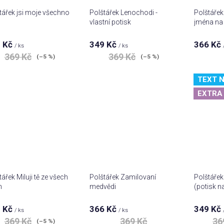
tářek jsi moje všechno
Polštářek Lenochodi -
Polštářek 
vlastní potisk
jména na 
 Kč
349 Kč
366 Kč
Průměrné
Prů
/ ks
/ ks
hodnocení
hod
369 Kč
369 Kč
(–5 %)
(–5 %)
produktu
pro
je
je
5,0
5,0
TEXT N
z 5
z 5
EXTRA 
hvězdiček.
hvě
tářek Miluji tě ze všech
Polštářek Zamilovaní
Polštářek
n
medvědi
(potisk n
 Kč
366 Kč
349 Kč
Průměrné
Prů
/ ks
/ ks
hodnocení
hod
369 Kč
369 Kč
36
(–5 %)