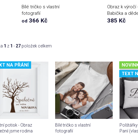
Bílé tričko s vlastní
Obraz k výročí 
fotografií
Babička a děd
366 Kč
(vlastní text)
385 Kč
od
ka
1
z
1
-
27
položek celkem
XT NA PŘÁNÍ
NOVIN
TEXT N
tní potisk - Obraz
Bílé tričko s vlastní
Polštářky
ečně jsme rodina
fotografií
Paní (vla