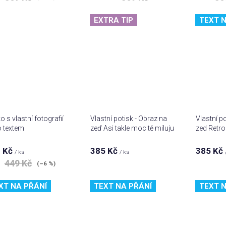
produktu
pro
je
je
5,0
5,0
EXTRA TIP
TEXT N
z 5
z 5
hvězdiček.
hvě
o s vlastní fotografií
Vlastní potisk - Obraz na
Vlastní p
 textem
zeď Asi takle moc tě miluju
zed Retro
 Kč
385 Kč
385 Kč
/ ks
/ ks
449 Kč
(–6 %)
XT NA PŘÁNÍ
TEXT NA PŘÁNÍ
TEXT N