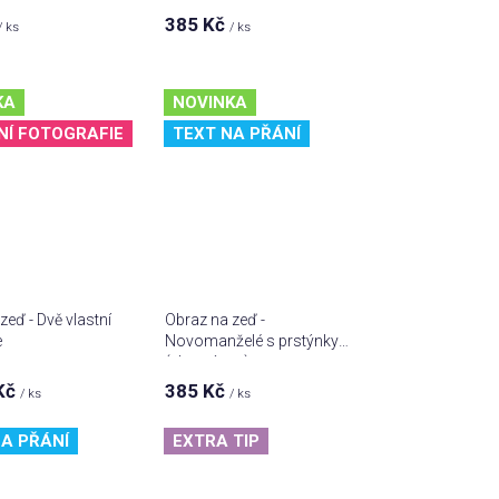
ů
385 Kč
/ ks
/ ks
KA
NOVINKA
NÍ FOTOGRAFIE
TEXT NA PŘÁNÍ
zeď - Dvě vlastní
Obraz na zeď -
e
Novomanželé s prstýnky
(vlastní text)
Kč
385 Kč
/ ks
/ ks
A PŘÁNÍ
EXTRA TIP