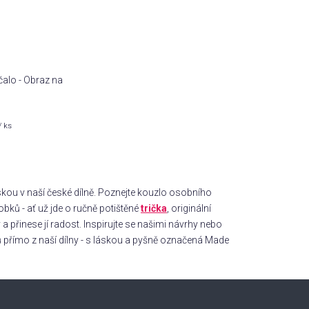
čalo - Obraz na
/ ks
láskou v naší české dílně. Poznejte kouzlo osobního
bků - ať už jde o ručně potištěné
trička
, originální
a přinese jí radost. Inspirujte se našimi návrhy nebo
ů přímo z naší dílny - s láskou a pyšně označená Made