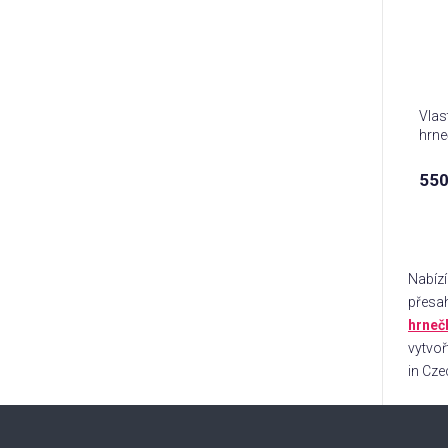
Vlas
hrne
550
Nabízí
přesah
hrneč
vytvoř
in Cze
Z