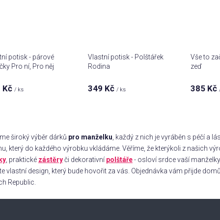
tní potisk - párové
Vlastní potisk - Polštářek
Vše to za
čky Pro ní, Pro něj
Rodina
zeď
 Kč
349 Kč
385 Kč
/ ks
/ ks
O
v
me široký výběr dárků
pro manželku
, každý z nich je vyráběn s péčí a 
l
u, který do každého výrobku vkládáme. Věříme, že kterýkoli z našich výro
á
ky
, praktické
zástěry
či dekorativní
polštáře
- osloví srdce vaší manželky 
d
te vlastní design, který bude hovořit za vás. Objednávka vám přijde dom
a
c
ch Republic.
í
p
r