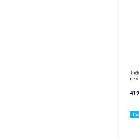
Tričk
nebo
419
TE