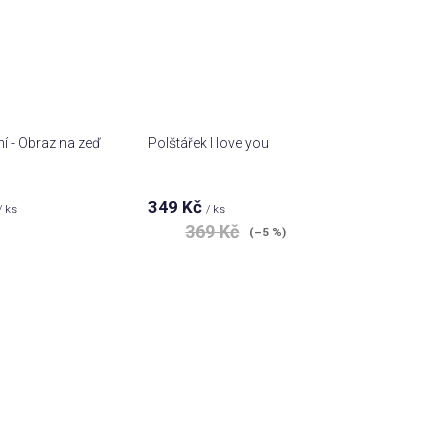
í - Obraz na zeď
Polštářek I love you
349 Kč
/ ks
/ ks
369 Kč
(–5 %)