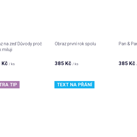
z na zeď Důvody proč
Obraz první rok spolu
Pan & Pan
k miluji
 Kč
385 Kč
385 Kč
/ ks
/ ks
TRA TIP
TEXT NA PŘÁNÍ