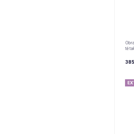
Obra
tě ta
385
EX