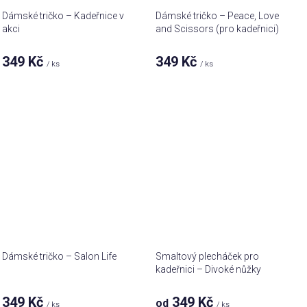
Dámské tričko – Kadeřnice v
Dámské tričko – Peace, Love
akci
and Scissors (pro kadeřnici)
349 Kč
349 Kč
/ ks
/ ks
Dámské tričko – Salon Life
Smaltový plecháček pro
kadeřnici – Divoké nůžky
349 Kč
349 Kč
od
/ ks
/ ks