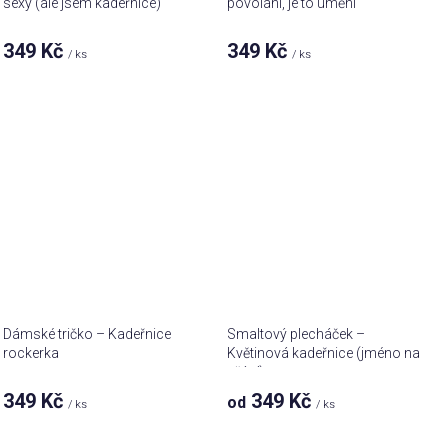
sexy (ale jsem kadeřnice)
povolání, je to umění
349 Kč
349 Kč
/ ks
/ ks
Dámské tričko – Kadeřnice
Smaltový plecháček –
rockerka
Květinová kadeřnice (jméno na
přání)
349 Kč
349 Kč
od
/ ks
/ ks