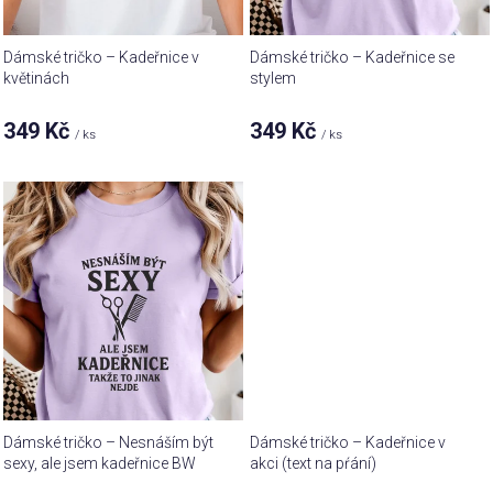
d
u
Dámské tričko – Kadeřnice v
Dámské tričko – Kadeřnice se
k
květinách
stylem
t
349 Kč
349 Kč
ů
/ ks
/ ks
Dámské tričko – Nesnáším být
Dámské tričko – Kadeřnice v
sexy, ale jsem kadeřnice BW
akci (text na pŕání)