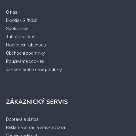
r
a
v
t
O nás
k
í
E-potisk GiftClub
y
Spolupráce
v
ý
Tabulka velikostí
p
Hodnocení obchodu
i
Obchodní podmínky
s
Používáme cookies
u
Jak se starat o naše produkty
ZÁKAZNICKÝ SERVIS
Doprava a platba
Reklamační řád a vrácení zboží
Výměna velikosti