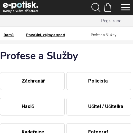
Přejít
Hledat
na
Nákupní
obsah
Registrace
košík
Den
otců
Domů
Povolání, zájmy a sport
Profese a Služby
Domů
Kategorie
Profese a Služby
Dárek
pro
Záchranář
Policista
Rodina
/
Láska
Hasič
Učitel / Učitelka
Povolání,
zájmy a
sport
Kadeřnice
Fotograf