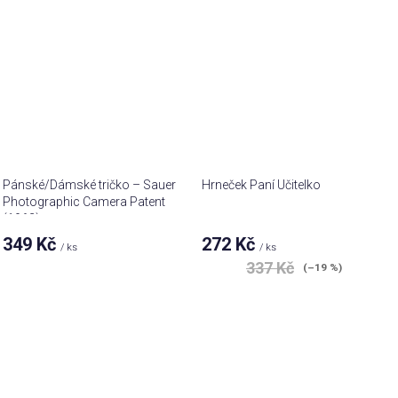
Pánské/Dámské tričko – Sauer
Hrneček Paní Učitelko
Photographic Camera Patent
(1962)
349 Kč
272 Kč
/ ks
/ ks
337 Kč
(–19 %)