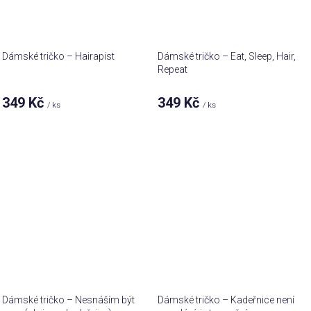
Dámské tričko – Hairapist
Dámské tričko – Eat, Sleep, Hair,
Repeat
349 Kč
349 Kč
/ ks
/ ks
Dámské tričko – Nesnáším být
Dámské tričko – Kadeřnice není