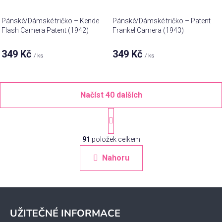
Pánské/Dámské tričko – Kende
Pánské/Dámské tričko – Patent
Flash Camera Patent (1942)
Frankel Camera (1943)
349 Kč
349 Kč
/ ks
/ ks
Načíst 40 dalších
S
t
O
r
á
91
položek celkem
v
n
l
Nahoru
k
á
o
d
v
a
á
Z
c
n
á
í
í
UŽITEČNÉ INFORMACE
p
p