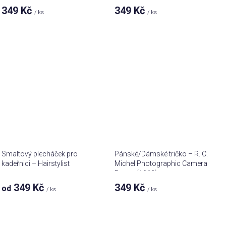
349 Kč
349 Kč
/ ks
/ ks
Smaltový plecháček pro
Pánské/Dámské tričko – R. C.
kadeřnici – Hairstylist
Michel Photographic Camera
Patent (1963)
349 Kč
349 Kč
od
/ ks
/ ks