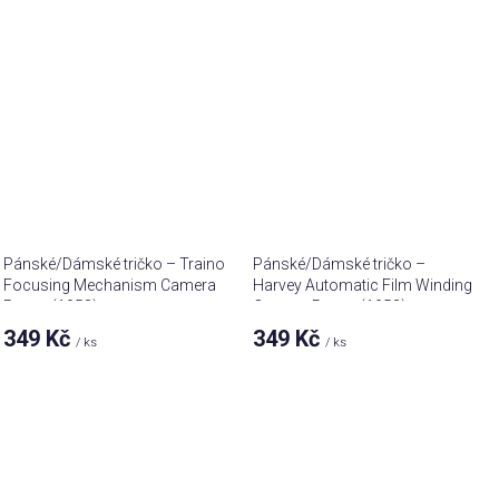
Pánské/Dámské tričko – Traino
Pánské/Dámské tričko –
Focusing Mechanism Camera
Harvey Automatic Film Winding
Patent (1958)
Camera Patent (1953)
349 Kč
349 Kč
/ ks
/ ks