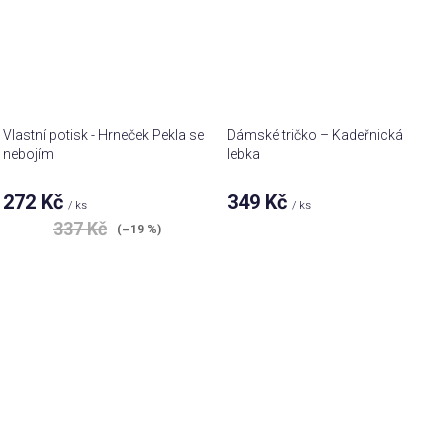
Vlastní potisk - Hrneček Pekla se
Dámské tričko – Kadeřnická
nebojím
lebka
Průměrné
272 Kč
349 Kč
/ ks
/ ks
hodnocení
337 Kč
produktu
(–19 %)
je
5,0
z 5
hvězdiček.