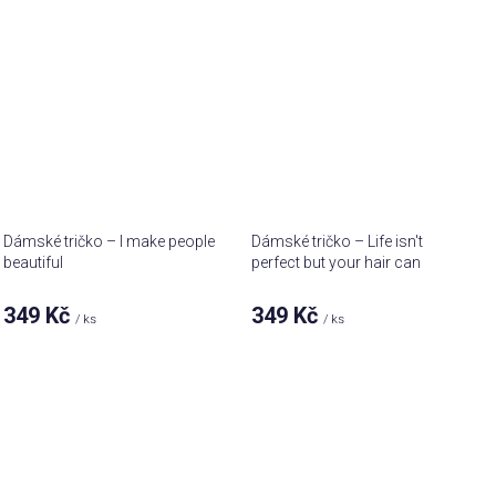
Dámské tričko – I make people
Dámské tričko – Life isn't
beautiful
perfect but your hair can
349 Kč
349 Kč
/ ks
/ ks