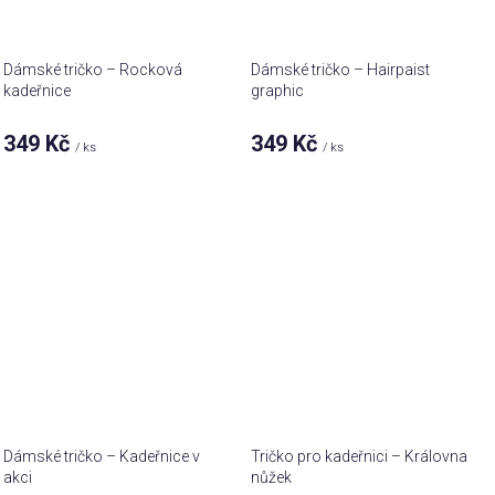
Dámské tričko – Rocková
Dámské tričko – Hairpaist
kadeřnice
graphic
349 Kč
349 Kč
/ ks
/ ks
Dámské tričko – Kadeřnice v
Tričko pro kadeřnici – Královna
akci
nůžek