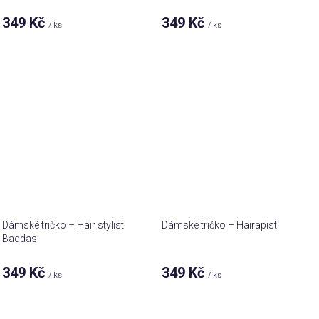
349 Kč
349 Kč
/ ks
/ ks
Dámské tričko – Hair stylist
Dámské tričko – Hairapist
Baddas
349 Kč
349 Kč
/ ks
/ ks