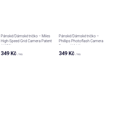
Pánské/Dámské tričko – Miles
Pánské/Dámské tričko –
High-Speed Grid Camera Patent
Phillips Photoflash Camera
(1953)
Patent (1944)
349 Kč
349 Kč
/ ks
/ ks