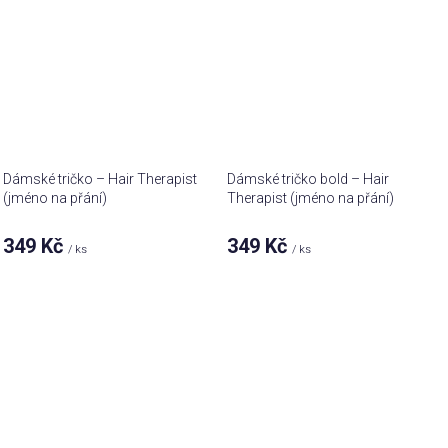
Dámské tričko – Hair Therapist
Dámské tričko bold – Hair
(jméno na přání)
Therapist (jméno na přání)
349 Kč
349 Kč
/ ks
/ ks