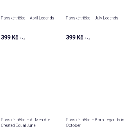
Pánské tričko – April Legends
Pánské tričko – July Legends
399 Kč
399 Kč
/ ks
/ ks
Pánské tričko – All Men Are
Pánské tričko – Born Legends in
Created Equal June
October