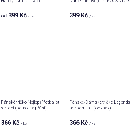
Happy I Am 15 Twice
Narozeninové je mi KOČKA (váš
text na přání)
399 Kč
399 Kč
od
/ ks
/ ks
Pánské tričko Nejlepší fotbalisti
Pánské/Dámské tričko Legends
se rodí (potisk na přání)
are born in... (odznak)
366 Kč
366 Kč
/ ks
/ ks