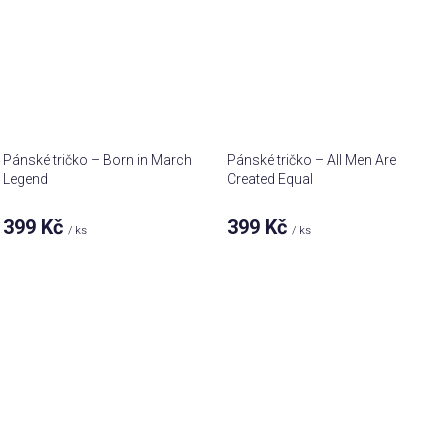
Pánské tričko – Born in March
Pánské tričko – All Men Are
Legend
Created Equal
399 Kč
399 Kč
/ ks
/ ks