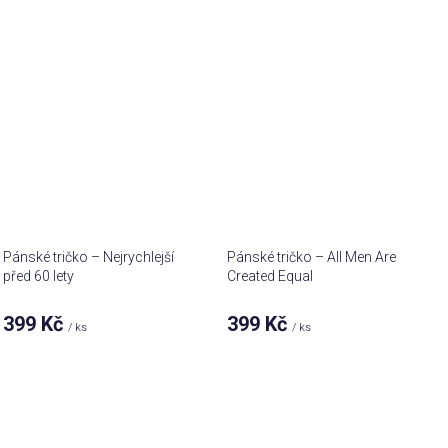
Pánské tričko – Nejrychlejší
Pánské tričko – All Men Are
před 60 lety
Created Equal
399 Kč
399 Kč
/ ks
/ ks