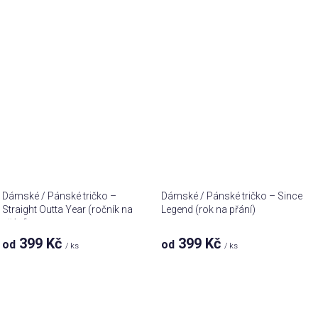
Dámské / Pánské tričko –
Dámské / Pánské tričko – Since
Straight Outta Year (ročník na
Legend (rok na přání)
přání)
399 Kč
399 Kč
od
od
/ ks
/ ks