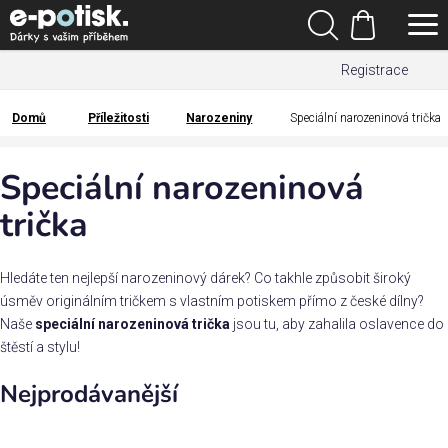
Přejít
Hledat
na
Nákupní
obsah
Registrace
košík
Den
otců
Domů
Příležitosti
Narozeniny
Speciální narozeninová trička
Domů
Kategorie
Speciální narozeninová
trička
Dárek
pro
Hledáte ten nejlepší narozeninový dárek? Co takhle způsobit široký
Rodina
úsměv originálním tričkem s vlastním potiskem přímo z české dílny?
/
Naše
speciální narozeninová trička
jsou tu, aby zahalila oslavence do
Láska
štěstí a stylu!
Nejprodávanější
Povolání,
zájmy a
sport