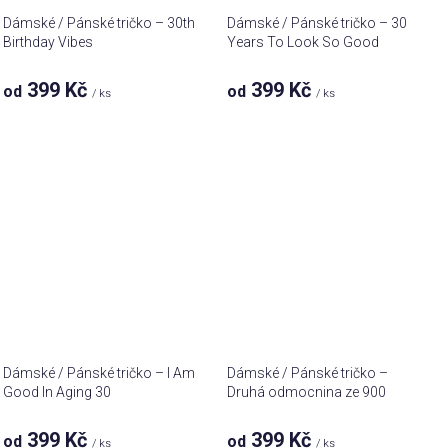
Dámské / Pánské tričko – 30th
Dámské / Pánské tričko – 30
Birthday Vibes
Years To Look So Good
399 Kč
399 Kč
od
od
/ ks
/ ks
Dámské / Pánské tričko – I Am
Dámské / Pánské tričko –
Good In Aging 30
Druhá odmocnina ze 900
399 Kč
399 Kč
od
od
/ ks
/ ks