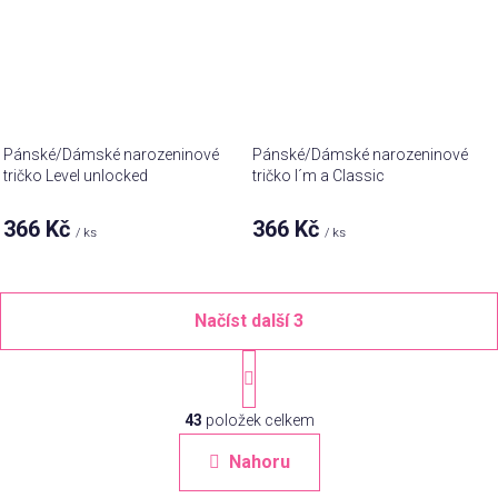
Pánské/Dámské narozeninové
Pánské/Dámské narozeninové
tričko Level unlocked
tričko I´m a Classic
366 Kč
366 Kč
/ ks
/ ks
Načíst další 3
S
t
O
r
á
43
položek celkem
v
n
l
Nahoru
k
á
o