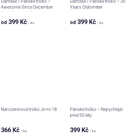
Dámské / Pánské tričko –
Dámské / Pánské tričko – 30
Awesome Since December
Years Oldometer
(ročník na přání)
399 Kč
399 Kč
od
od
/ ks
/ ks
Narozeninové tričko Je mi 18
Pánské tričko – Nejrychlejší
před 50 lety
366 Kč
399 Kč
/ ks
/ ks