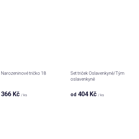
Narozeninové tričko 18
Set triček Oslavenkyně/Tým
oslavenkyně
366 Kč
404 Kč
od
/ ks
/ ks