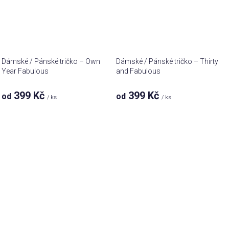
Dámské / Pánské tričko – Own
Dámské / Pánské tričko – Thirty
Year Fabulous
and Fabulous
399 Kč
399 Kč
od
od
/ ks
/ ks