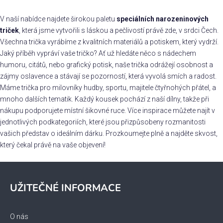
d
v
a
á
V naší nabídce najdete širokou paletu
speciálních narozeninových
c
n
triček
, která jsme vytvořili s láskou a pečlivostí právě zde, v srdci Čech.
í
í
Všechna trička vyrábíme z kvalitních materiálů a potiskem, který vydrží.
p
r
Jaký příběh vypráví vaše tričko? Ať už hledáte něco s nádechem
v
humoru, citátů, nebo grafický potisk, naše trička odrážejí osobnost a
k
zájmy oslavence a stávají se pozorností, která vyvolá smích a radost.
y
Máme trička pro milovníky hudby, sportu, majitele čtyřnohých přátel, a
v
mnoho dalších tematik. Každý kousek pochází z naší dílny, takže při
ý
nákupu podporujete místní šikovné ruce. Více inspirace můžete najít v
p
jednotlivých podkategoriích, které jsou přizpůsobeny rozmanitosti
i
vašich představ o ideálním dárku. Prozkoumejte plně a najděte skvost,
s
který čekal právě na vaše objevení!
u
Z
á
UŽITEČNÉ INFORMACE
p
a
t
O nás