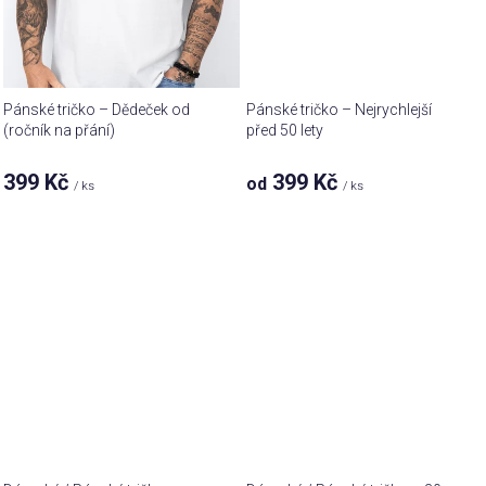
Pánské tričko – Dědeček od
Pánské tričko – Nejrychlejší
(ročník na přání)
před 50 lety
399 Kč
399 Kč
od
/ ks
/ ks