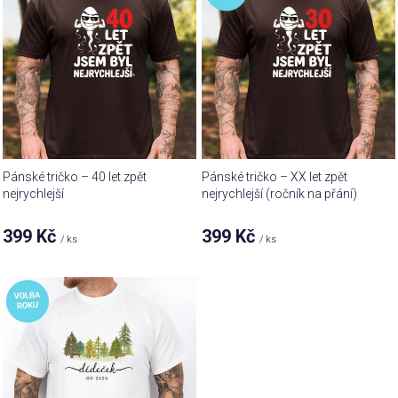
p
d
i
u
s
k
p
t
r
ů
o
d
u
Pánské tričko – 40 let zpět
Pánské tričko – XX let zpět
k
nejrychlejší
nejrychlejší (ročník na přání)
t
399 Kč
399 Kč
ů
/ ks
/ ks