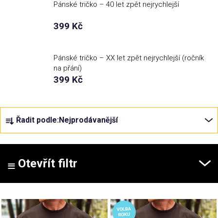
Pánské tričko – 40 let zpět nejrychlejší
Příležitosti
399 Kč
Domácnost
Pánské tričko – XX let zpět nejrychlejší (ročník
na přání)
399 Kč
Kolekce
Oblečení
Ř
Řadit podle:
Nejprodávanější
a
z
Přihlášení
e
n
Otevřít filtr
í
p
V
r
ý
o