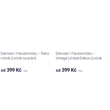
Dámské / Pánské tričko – Retro
Dámské / Pánské tričko –
ročník (ročník na přání)
Vintage Limited Edition (ročník
na přání)
399 Kč
399 Kč
od
od
/ ks
/ ks