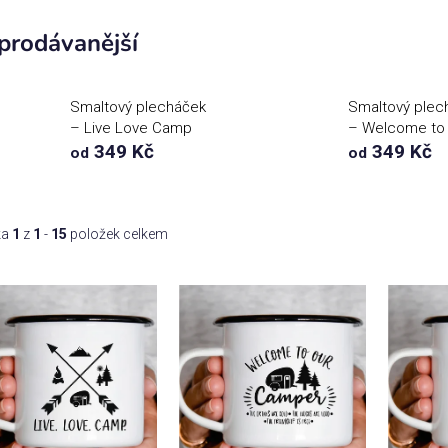
prodávanější
Smaltový plecháček
Smaltový plec
– Live Love Camp
– Welcome to
349 Kč
Camper
349 Kč
od
od
ka
1
z
1
-
15
položek celkem