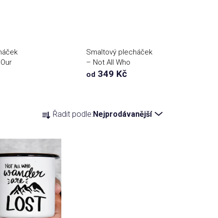
háček
Smaltový plecháček
 Our
– Not All Who
Wander Are Lost
349 Kč
od
Ř
Řadit podle:
Nejprodávanější
a
z
e
n
í
p
r
o