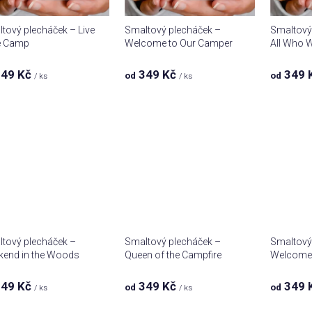
tový plecháček – Live
Smaltový plecháček –
Smaltový
e Camp
Welcome to Our Camper
All Who 
49 Kč
349 Kč
349 
od
od
/ ks
/ ks
tový plecháček –
Smaltový plecháček –
Smaltový
end in the Woods
Queen of the Campfire
Welcome
49 Kč
349 Kč
349 
od
od
/ ks
/ ks