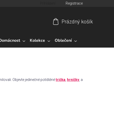
Přihlášení
Registrace
Prázdný košík
Nákupní
košík
Domácnost
Kolekce
Oblečení
ilovali. Objevte jedinečné potištěné
trička
,
hrníčky
, a