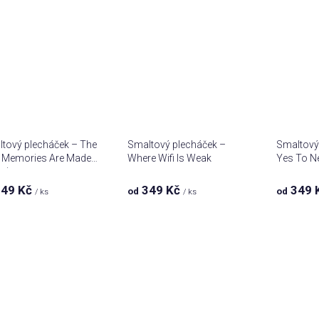
tový plecháček – The
Smaltový plecháček –
Smaltový
 Memories Are Made
Where Wifi Is Weak
Yes To N
ping
49 Kč
349 Kč
349 
od
od
/ ks
/ ks