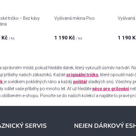
ké tričko – Bez kávy
Vyšívaná mikina Pivo
Vyšívaná 
rána
 Kč
1 190 Kč
1 190 
/ ks
/ ks
O
v
a správném místě, pokud hledáte dárek, který vykouzlí úsměv na tváři. 
l
jí příběhy našich zákazníků. Každé
originální tričko
, které opouští naš
á
ek
je svědkem poklidných ráno a každý
polštář
sladkých snů. Všechny pr
d
ly sdílet vaše příběhy po mnoho let. Ať už hledáte
něco pro grilování
neb
a
c
oblíbeném e-shopu. Ponořte se do našich kolekcí a najděte to pravé pro
í
p
r
v
ZNICKÝ SERVIS
NEJEN DÁRKOVÝ ES
k