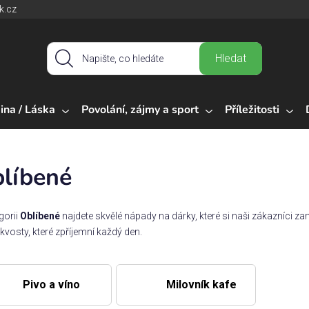
k.cz
Hledat
ina / Láska
Povolání, zájmy a sport
Příležitosti
líbené
gorii
Oblíbené
najdete skvělé nápady na dárky, které si naši zákazníci zam
skvosty, které zpříjemní každý den.
Pivo a víno
Milovník kafe