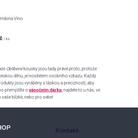
mikina Víno
Kč
/ ks
Naše
Oblíbené
kousky jsou tady právě proto, protože
i českou dílnu, je nositelem osobního vzkazu. Každý
odukty jsou vyráběny s láskou a precizností, aby
o přemýšlíte o
vánočním dárku
, najdete to u nás, ve
 vaše blízké, nebo pro sebe!
HOP
Kontakt