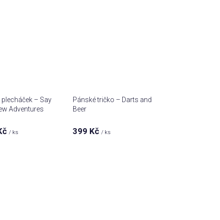
 plecháček – Say
Pánské tričko – Darts and
ew Adventures
Beer
Kč
399 Kč
/ ks
/ ks