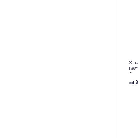
Smal
Best
Cam
3
od