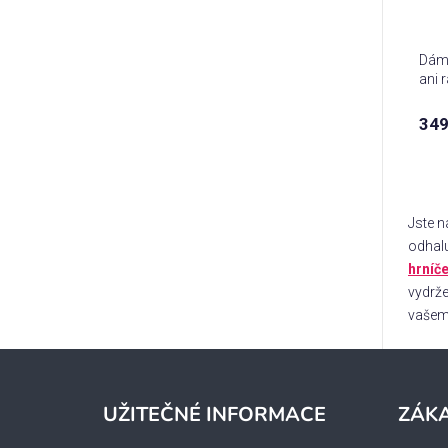
Dáms
ani 
349
Jste n
odhalu
hrníč
vydrže
vašem 
Z
á
UŽITEČNÉ INFORMACE
ZÁKA
p