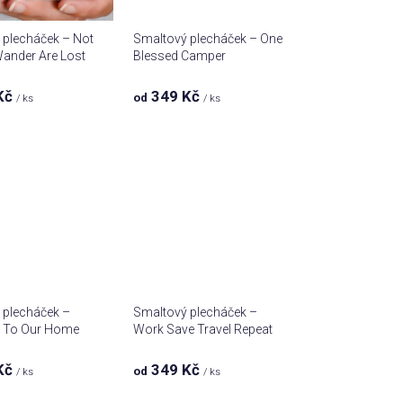
d
u
 plecháček – Not
Smaltový plecháček – One
k
Wander Are Lost
Blessed Camper
t
ů
Kč
349 Kč
od
/ ks
/ ks
 plecháček –
Smaltový plecháček –
 To Our Home
Work Save Travel Repeat
Kč
349 Kč
od
/ ks
/ ks