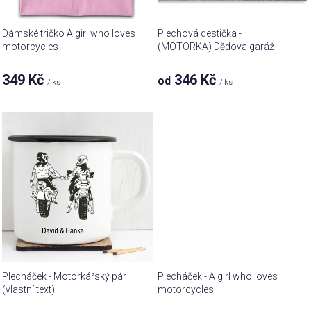
d
u
Dámské tričko A girl who loves
Plechová destička -
k
motorcycles
(MOTORKA) Dědova garáž
t
349 Kč
346 Kč
od
ů
/ ks
/ ks
Plecháček - Motorkářský pár
Plecháček - A girl who loves
(vlastní text)
motorcycles