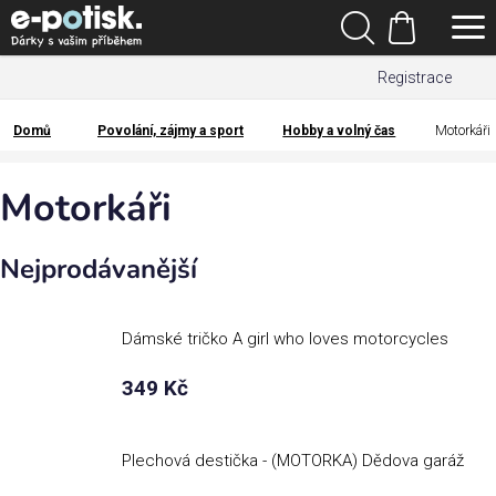
Přejít
Hledat
na
Nákupní
obsah
Registrace
košík
Den
otců
Domů
Povolání, zájmy a sport
Hobby a volný čas
Motorkáři
Domů
Kategorie
Motorkáři
Dárek
Nejprodávanější
pro
Rodina
Dámské tričko A girl who loves motorcycles
/
Láska
349 Kč
Povolání,
zájmy a
Plechová destička - (MOTORKA) Dědova garáž
sport