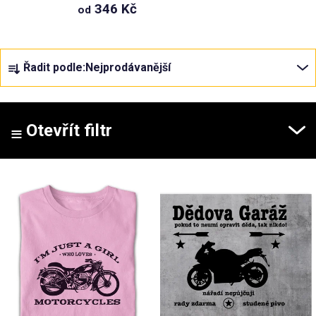
346 Kč
od
Příležitosti
Ř
Řadit podle:
Nejprodávanější
a
Domácnost
z
e
Kolekce
n
Otevřít filtr
í
Oblečení
p
V
r
ý
o
Přihlášení
p
d
i
u
s
k
p
t
r
ů
o