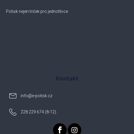
Potisk nejen triček pro jednotlivce
Kontakt
info
@
e-potisk.cz
228 229 674 (8-12)