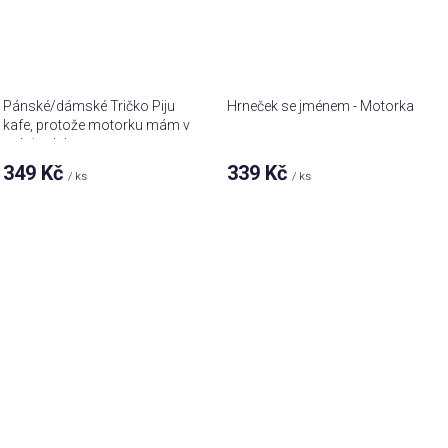
Pánské/dámské Tričko Piju
Hrneček se jménem - Motorka
kafe, protože motorku mám v
práci zakázanou
349 Kč
339 Kč
/ ks
/ ks