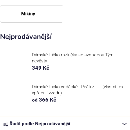
Příležitosti
Mikiny
Domácnost
Nejprodávanější
Kolekce
Dámské tričko rozlučka se svobodou Tým
nevěsty
Oblečení
349 Kč
Přihlášení
Dámské tričko vodácké - Piráti z ..... (vlastní text
vpředu i vzadu)
366 Kč
od
Ř
Řadit podle:
Nejprodávanější
a