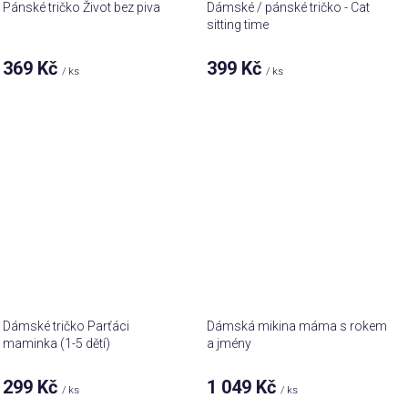
Pánské tričko Život bez piva
Dámské / pánské tričko - Cat
sitting time
369 Kč
399 Kč
/ ks
/ ks
Dámské tričko Parťáci
Dámská mikina máma s rokem
maminka (1-5 dětí)
a jmény
299 Kč
1 049 Kč
/ ks
/ ks