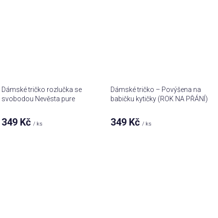
Dámské tričko rozlučka se
Dámské tričko – Povýšena na
svobodou Nevěsta pure
babičku kytičky (ROK NA PŘÁNÍ)
349 Kč
349 Kč
/ ks
/ ks