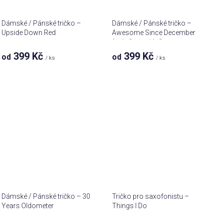
Dámské / Pánské tričko –
Dámské / Pánské tričko –
Upside Down Red
Awesome Since December
(ročník na přání)
399 Kč
399 Kč
od
od
/ ks
/ ks
Dámské / Pánské tričko – 30
Tričko pro saxofonistu –
Years Oldometer
Things I Do