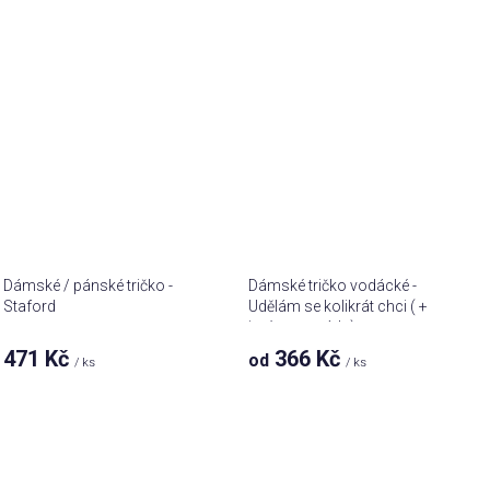
Dámské / pánské tričko -
Dámské tričko vodácké -
Staford
Udělám se kolikrát chci ( +
jméno na záda)
471 Kč
366 Kč
od
/ ks
/ ks