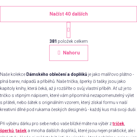
Načíst 40 dalších
S
t
O
r
á
381
položek celkem
v
n
l
Nahoru
k
á
o
d
v
a
á
Naše kolekce
Dámského oblečení a doplňků
je jako malířovo plátno -
c
n
plná barev, nápadů a příběhů. Naše trička, šperky či tašky jsou jako
í
í
kapitoly knihy, která čeká, až ji rozšíříte o svůj vlastní příběh. Ať už je to
p
r
tričko s vtipným nápisem, které vám připomíná nezapomenutelný výlet
v
s přáteli, nebo šátek s originálním vzorem, který získal formu v naší
k
kreativní dílně pod rukama českých designérů - každý kus má svoji duši.
y
v
Při výběru dárku pro sebe nebo vaše blízké máte na výběr z
triček
,
ý
šperků
,
tašek
a mnoha dalších doplňků, které jsou nejen praktické, ale i