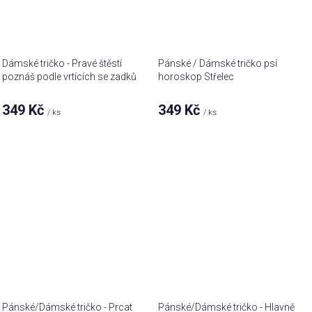
Dámské tričko - Pravé štěstí
Pánské / Dámské tričko psí
poznáš podle vrtících se zadků
horoskop Střelec
349 Kč
349 Kč
/ ks
/ ks
Pánské/Dámské tričko - Prcat
Pánské/Dámské tričko - Hlavně