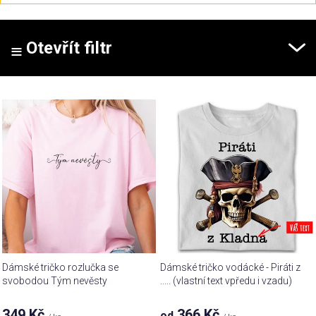
z
e
n
Otevřít filtr
í
p
V
r
ý
o
p
d
i
u
s
k
p
t
r
ů
o
d
u
Dámské tričko rozlučka se
Dámské tričko vodácké - Piráti z
k
svobodou Tým nevěsty
..... (vlastní text vpředu i vzadu)
t
349 Kč
366 Kč
od