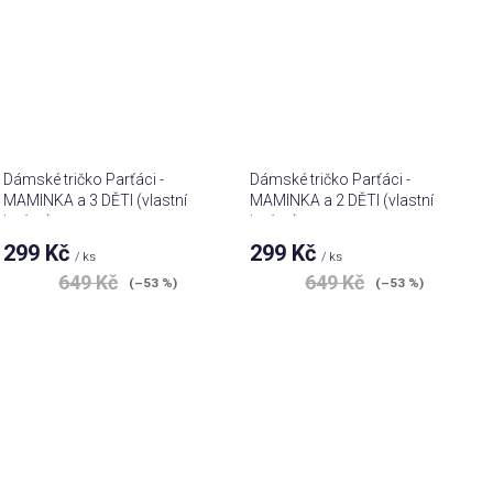
Dámské tričko Parťáci -
Dámské tričko Parťáci -
MAMINKA a 3 DĚTI (vlastní
MAMINKA a 2 DĚTI (vlastní
jména)
jména)
299 Kč
299 Kč
/ ks
/ ks
649 Kč
649 Kč
(–53 %)
(–53 %)