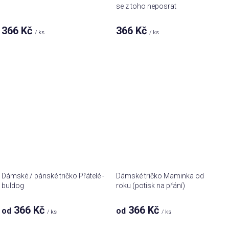
se z toho neposrat
366 Kč
366 Kč
/ ks
/ ks
Dámské / pánské tričko Přátelé -
Dámské tričko Maminka od
buldog
roku (potisk na přání)
366 Kč
366 Kč
od
od
/ ks
/ ks