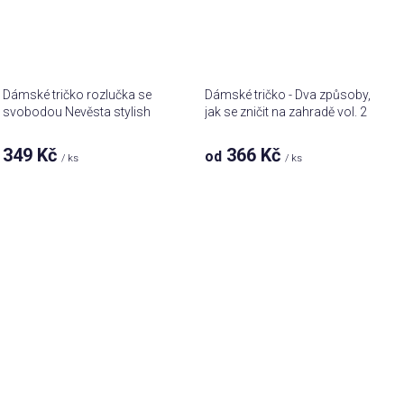
Dámské tričko rozlučka se
Dámské tričko - Dva způsoby,
svobodou Nevěsta stylish
jak se zničit na zahradě vol. 2
349 Kč
366 Kč
od
/ ks
/ ks