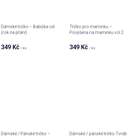
Dámské tričko – Babička od
Tričko pro maminku –
(rok na přání)
Povýšena na maminku vol.2
349 Kč
349 Kč
/ ks
/ ks
Dámské / Pánské tričko –
Dámské / pánské tričko Tvrdě