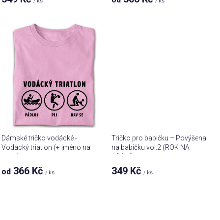
ů
/ ks
/ ks
Dámské tričko vodácké -
Tričko pro babičku – Povýšena
Vodácký triatlon (+ jméno na
na babičku vol.2 (ROK NA
záda)
PŘÁNÍ)
366 Kč
349 Kč
od
/ ks
/ ks