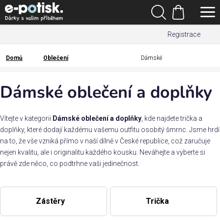
Přejít
Hledat
na
Nákupní
obsah
Registrace
košík
Den
otců
Domů
Oblečení
Dámské
Domů
Kategorie
Dámské oblečení a doplňky
Dárek
pro
Vítejte v kategorii
Dámské oblečení a doplňky
, kde najdete trička a
doplňky, které dodají každému vašemu outfitu osobitý šmrnc. Jsme hrdí
na to, že vše vzniká přímo v naší dílně v České republice, což zaručuje
Rodina
nejen kvalitu, ale i originalitu každého kousku. Neváhejte a vyberte si
/
právě zde něco, co podtrhne vaši jedinečnost.
Láska
Povolání,
Zástěry
Trička
zájmy a
sport