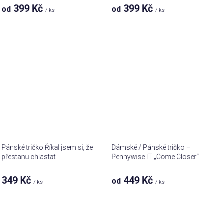
399 Kč
399 Kč
od
od
/ ks
/ ks
Pánské tričko Říkal jsem si, že
Dámské / Pánské tričko –
přestanu chlastat
Pennywise IT „Come Closer“
349 Kč
449 Kč
od
/ ks
/ ks