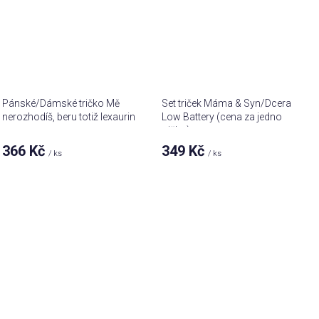
Pánské/Dámské tričko Mě
Set triček Máma & Syn/Dcera
nerozhodíš, beru totiž lexaurin
Low Battery (cena za jedno
tričko)
366 Kč
349 Kč
/ ks
/ ks
Průměrné
hodnocení
produktu
je
5,0
z 5
hvězdiček.