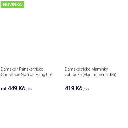
NOVINKA
Dámské / Pánské tričko –
Dámské tričko Maminky
Ghostface No You Hang Up!
zahrádka (vlastní jména dětí)
449 Kč
419 Kč
od
/ ks
/ ks