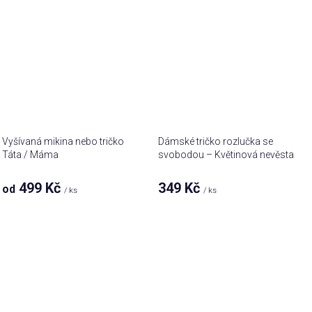
Vyšívaná mikina nebo tričko
Dámské tričko rozlučka se
Táta / Máma
svobodou – Květinová nevěsta
499 Kč
349 Kč
od
/ ks
/ ks