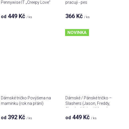
Pennywise IT „Creepy Love“
pracuji - pes
449 Kč
366 Kč
od
/ ks
/ ks
NOVINKA
Dámské tričko Povýšena na
Dámské / Pánské tričko –
maminku (rok na přání)
Slashers (Jason, Freddy,
Chucky, Michael Myers)
392 Kč
449 Kč
od
od
/ ks
/ ks