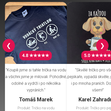
❮
❯
4.8 ★★★★★
5.0 ★★★★★
"Koupili jsme si tahle trička na vodu
"Skvělé tričko pro v
a všichni jsme je milovali. Pohodlné,
pejskaře, vypadá skvěle, 
odolné a vydrží i po několika
i po mnoha praních. Do
vypráních."
všem!"
Tomáš Marek
Karel Zahrad
Produkt: Tričko na vodu
Produkt: Tričko pro pe