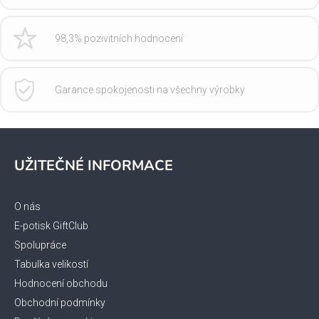
98,3% pozivitních hodnocení
Garance spokojenosti na všechny výrobky
Z
á
UŽITEČNÉ INFORMACE
p
a
t
O nás
í
E-potisk GiftClub
Spolupráce
Tabulka velikostí
Hodnocení obchodu
Obchodní podmínky