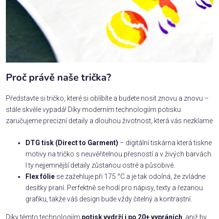
Proč právě naše trička?
Představte si tričko, které si oblíbíte a budete nosit znovu a znovu –
stále skvěle vypadá! Díky moderním technologiím potisku
zaručujeme precizní detaily a dlouhou životnost, která vás nezklame
DTG tisk (Direct to Garment)
– digitální tiskárna která tiskne
motivy na tričko s neuvěřitelnou přesností a v živých barvách.
I ty nejjemnější detaily zůstanou ostré a působivé.
Flex fólie
se zažehluje při 175 °C a je tak odolná, že zvládne
desítky praní. Perfektně se hodí pro nápisy, texty a řezanou
grafiku, takže váš design bude vždy čitelný a kontrastní.
Díky těmto technologiím
potisk vydrží i po 20+ vypráních
, aniž by