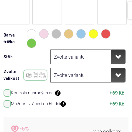
Barva
trička
Střih
Zvolte
Tabulka
velikostí
velikost
+69 Kč
Kontrola nahraných dat
+69 Kč
Možnost vrácení do 60 dní
-5%
Cena celkem: