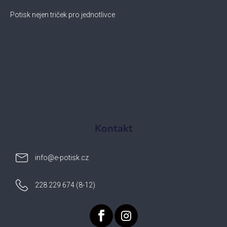
Potisk nejen triček pro jednotlivce
Kontakt
info
@
e-potisk.cz
228 229 674 (8-12)