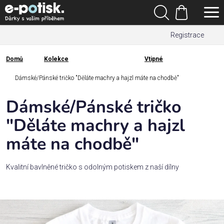
Přejít
Hledat
na
Nákupní
obsah
Registrace
košík
Den
otců
Domů
Kolekce
Vtipné
Domů
Kategorie
Dámské/Pánské tričko "Děláte machry a hajzl máte na chodbě"
Dámské/Pánské tričko
Dárek
pro
"Děláte machry a hajzl
máte na chodbě"
Rodina
/
Láska
Kvalitní bavlněné tričko s odolným potiskem z naší dílny
Povolání,
zájmy a
sport