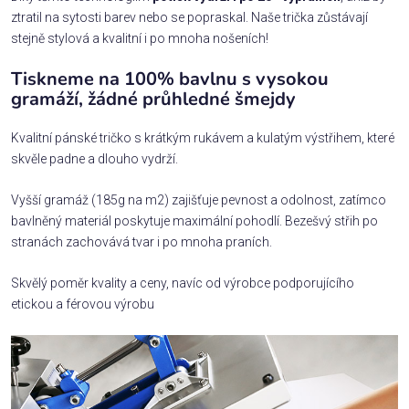
ztratil na sytosti barev nebo se popraskal. Naše trička zůstávají
stejně stylová a kvalitní i po mnoha nošeních!
Tiskneme na 100% bavlnu s vysokou
gramáží, žádné průhledné šmejdy
Kvalitní pánské tričko s krátkým rukávem a kulatým výstřihem, které
skvěle padne a dlouho vydrží.
Vyšší gramáž (185g na m2) zajišťuje pevnost a odolnost, zatímco
bavlněný materiál poskytuje maximální pohodlí. Bezešvý střih po
stranách zachovává tvar i po mnoha praních.
Skvělý poměr kvality a ceny, navíc od výrobce podporujícího
etickou a férovou výrobu