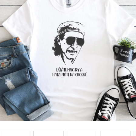
Příležitosti
Domácnost
Kolekce
Oblečení
Přihlášení