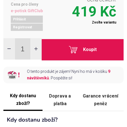
Cena pro členy
419 Kč
e-potisk GiftClub
Přihlásit
Zvolte variantu
Registrovat
Koupit
O tento produkt je zájem! Nyní ho má v košíku
9
návštěvníků
. Pospěšte si!
Kdy dostanu
Doprava a
Garance vrácení
zboží?
platba
peněz
Kdy dostanu zboží?