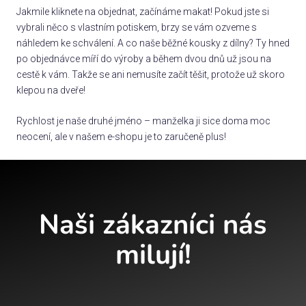
Jakmile kliknete na objednat, začínáme makat! Pokud jste si
vybrali něco s vlastním potiskem, brzy se vám ozveme s
náhledem ke schválení. A co naše běžné kousky z dílny? Ty hned
po objednávce míří do výroby a během dvou dnů už jsou na
cestě k vám. Takže se ani nemusíte začít těšit, protože už skoro
klepou na dveře!
Rychlost je naše druhé jméno – manželka ji sice doma moc
neocení, ale v našem e-shopu je to zaručeně plus!
Naši zákazníci nás
milují!