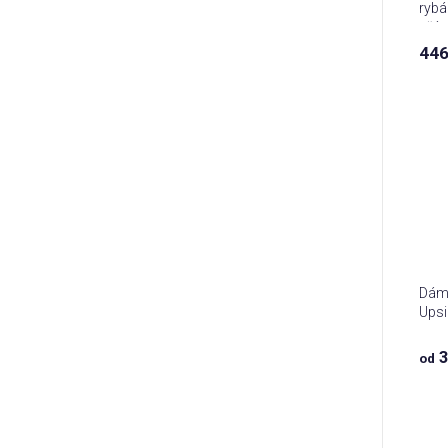
rybář
přán
446
Dáms
Ups
3
od