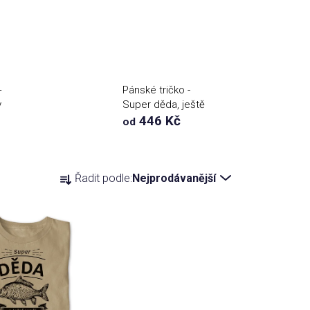
+
Pánské tričko -
y
Super děda, ještě
lepší rybář
446 Kč
od
Ř
Řadit podle:
Nejprodávanější
a
z
e
n
í
p
r