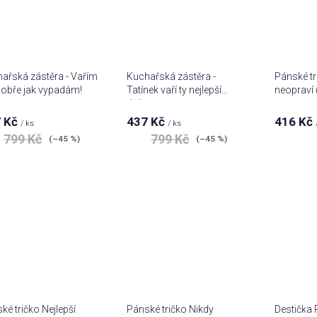
ařská zástěra - Vařím
Kuchařská zástěra -
Pánské tr
dobře jak vypadám!
Tatínek vaří ty nejlepší
neopraví 
dobroty
 Kč
437 Kč
416 Kč
/ ks
/ ks
799 Kč
799 Kč
(–45 %)
(–45 %)
ké tričko Nejlepší
Pánské tričko Nikdy
Destička