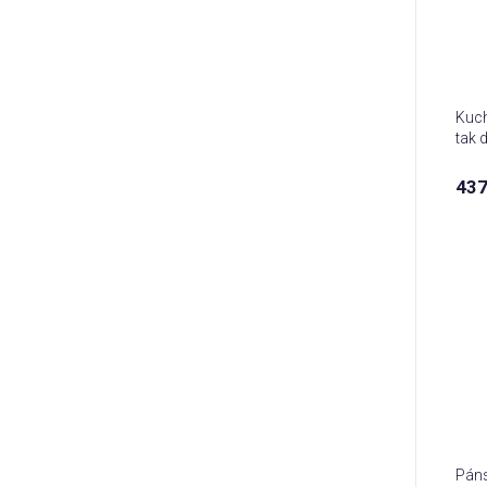
Kuch
tak 
437
Páns