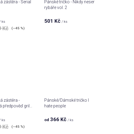
 zástěra - Serial
Pánské tričko - Nikdy neser
rybáře vol. 2
501 Kč
/ ks
/ ks
9 Kč
(–45 %)
 zástěra -
Pánské/Dámské tričko I
 předpověď gril a
hate people
366 Kč
od
/ ks
/ ks
9 Kč
(–45 %)