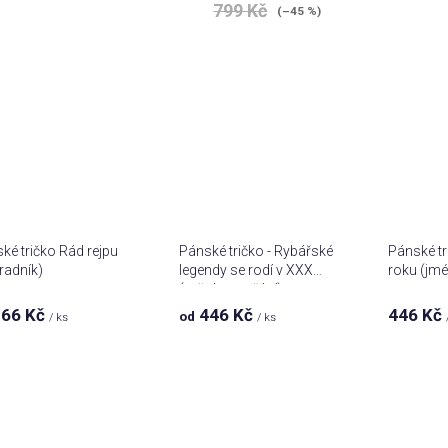
799 Kč
(–45 %)
ké tričko Rád rejpu
Pánské tričko - Rybářské
Pánské tr
radník)
legendy se rodí v XXX
roku (jmé
(měsíc na přání)
66 Kč
446 Kč
446 Kč
od
/ ks
/ ks