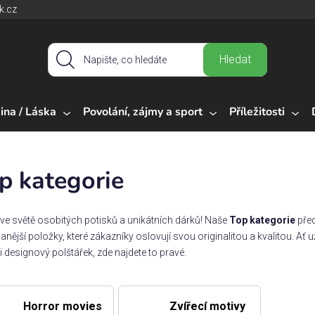
k.cz
Hledat
ina / Láska
Povolání, zájmy a sport
Příležitosti
p kategorie
e ve světě osobitých potisků a unikátních dárků! Naše
Top kategorie
před
anější položky, které zákazníky oslovují svou originalitou a kvalitou. Ať
i designový polštářek, zde najdete to pravé.
Horror movies
Zvířecí motivy