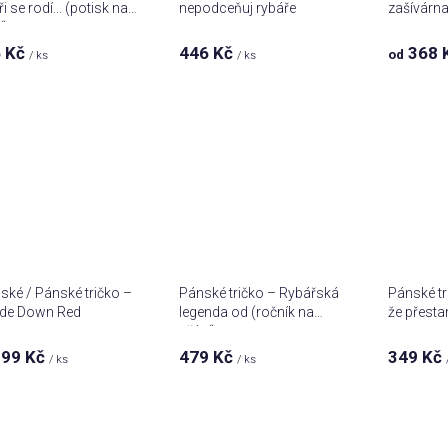
i se rodí... (potisk na
nepodceňuj rybáře
zašívárn
í)
 Kč
446 Kč
368 
od
/ ks
/ ks
ké / Pánské tričko –
Pánské tričko – Rybářská
Pánské tri
ide Down Red
legenda od (ročník na
že přesta
přání)
99 Kč
479 Kč
349 Kč
/ ks
/ ks