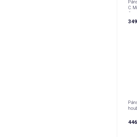
Páns
C. M
Came
349
Páns
hou
446