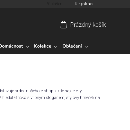
Přihlášení
Registrace
Prázdný košík
Nákupní
košík
Domácnost
Kolekce
Oblečení
stavuje srdce našeho e-shopu, kde najdete ty
 už hledáte tričko s vtipným sloganem, stylový hrneček na