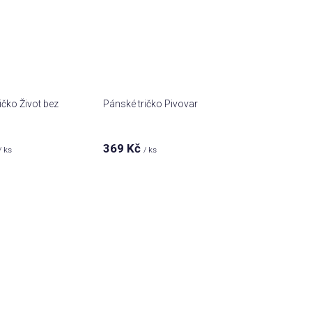
ičko Život bez
Pánské tričko Pivovar
369 Kč
/ ks
/ ks