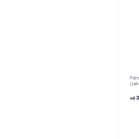
Páns
(zah
3
od