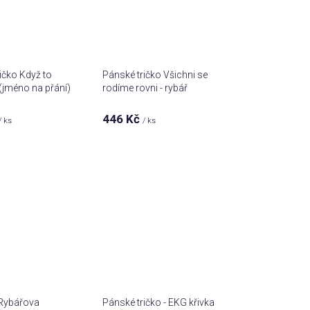
ičko Když to
Pánské tričko Všichni se
(jméno na přání)
rodíme rovni - rybář
446 Kč
/ ks
/ ks
 Rybářova
Pánské tričko - EKG křivka