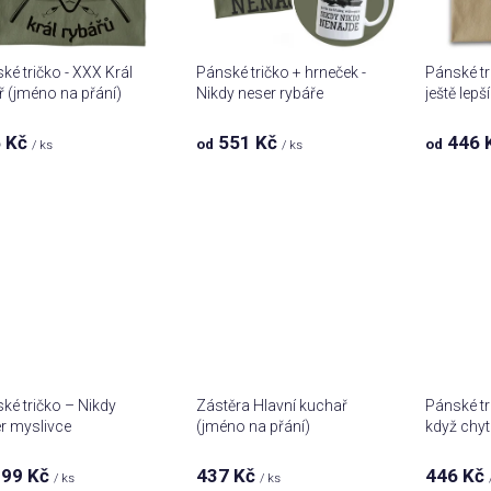
ké tričko - XXX Král
Pánské tričko + hrneček -
Pánské tr
ř (jméno na přání)
Nikdy neser rybáře
ještě lepš
 Kč
551 Kč
446 
od
od
/ ks
/ ks
ké tričko – Nikdy
Zástěra Hlavní kuchař
Pánské tr
r myslivce
(jméno na přání)
když chy
99 Kč
437 Kč
446 Kč
/ ks
/ ks