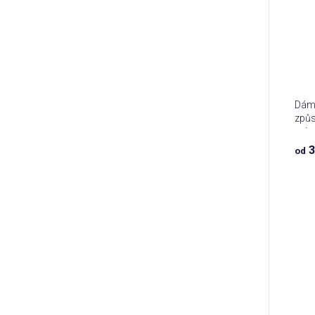
Dáms
způs
zahr
3
od