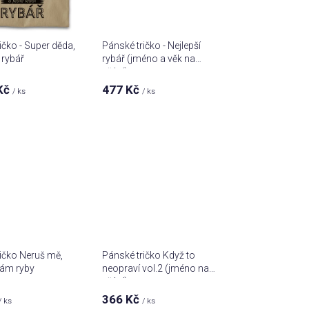
o
d
u
ičko - Super děda,
Pánské tričko - Nejlepší
k
í rybář
rybář (jméno a věk na
t
přání)
ů
Kč
477 Kč
/ ks
/ ks
ičko Neruš mě,
Pánské tričko Když to
tám ryby
neopraví vol.2 (jméno na
přání)
366 Kč
/ ks
/ ks