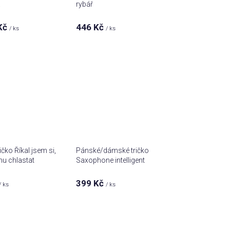
a
rybář
Kč
446 Kč
/ ks
/ ks
čko Říkal jsem si,
Pánské/dámské tričko
nu chlastat
Saxophone intelligent
399 Kč
/ ks
/ ks