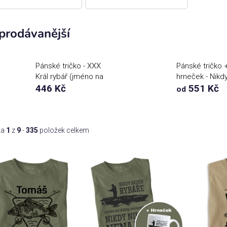
prodávanější
Pánské tričko - XXX
Pánské tričko 
Král rybář (jméno na
hrneček - Nikd
přání)
446 Kč
neser rybáře
551 Kč
od
ka
1
z
9
-
335
položek celkem