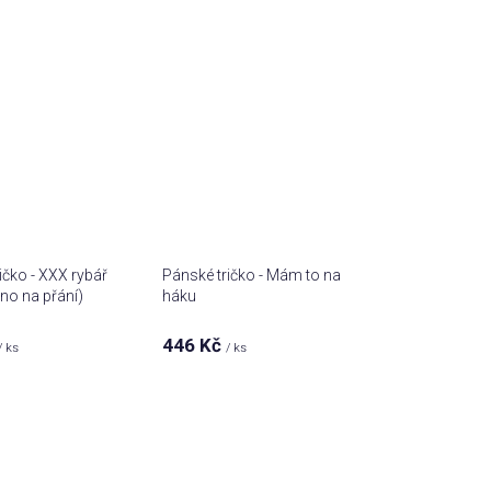
ičko - XXX rybář
Pánské tričko - Mám to na
no na přání)
háku
446 Kč
/ ks
/ ks