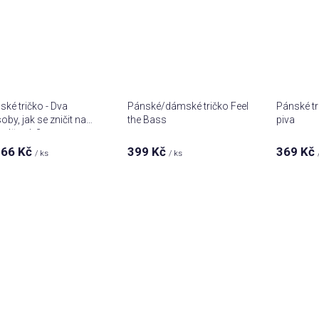
ké tričko - Dva
Pánské/dámské tričko Feel
Pánské tr
oby, jak se zničit na
the Bass
piva
adě vol. 2
66 Kč
399 Kč
369 Kč
/ ks
/ ks