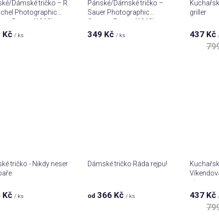
ké/Dámské tričko – R.
Pánské/Dámské tričko –
Kuchařská
ichel Photographic
Sauer Photographic
griller
ra Patent (1963)
Camera Patent (1962)
 Kč
349 Kč
437 Kč
/ ks
/ ks
79
ké tričko - Nikdy neser
Dámské tričko Ráda rejpu!
Kuchařská
baře
Víkendová
pivo
 Kč
366 Kč
437 Kč
od
/ ks
/ ks
79