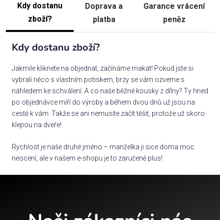
Kdy dostanu
Doprava a
Garance vrácení
zboží?
platba
peněz
Kdy dostanu zboží?
Jakmile kliknete na objednat, začínáme makat! Pokud jste si
vybrali něco s vlastním potiskem, brzy se vám ozveme s
náhledem ke schválení. A co naše běžné kousky z dílny? Ty hned
po objednávce míří do výroby a během dvou dnů už jsou na
cestě k vám. Takže se ani nemusíte začít těšit, protože už skoro
klepou na dveře!
Rychlost je naše druhé jméno – manželka ji sice doma moc
neocení, ale v našem e-shopu je to zaručeně plus!