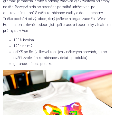
gramáži je materiál pevný a odolný, zároveň však zůstává příjemný
na těle. Bezešvý střih po stranách pomáhá udržet tvar i po
opakovaném praní. Skvělá kombinace kvality a dostupné ceny.
Tričko pochází od výrobce, který je členem organizace Fair Wear
Foundation, aktivně podporující lepší pracovní podmínky v textilním
průmyslu v Asii.
100% bavlna
190g na m2
od XS po 5xl (velké velikosti jen v některých barvách, nutno
ověřit zvolením kombinace v detailu produktu)
garance stálosti potisku