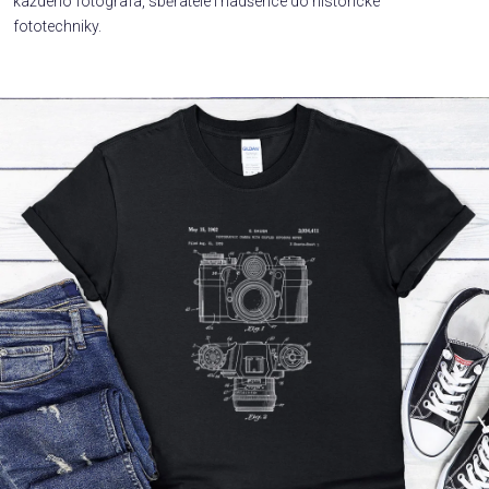
každého fotografa, sběratele i nadšence do historické
fototechniky.
Příležitosti
Domácnost
Kolekce
Oblečení
Přihlášení