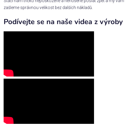
Stačí nám tričko nepoškozené a nenošené poslat zpět a my vám
zašleme správnou velikost bez dalších nákladů.
Podívejte se na naše videa z výroby