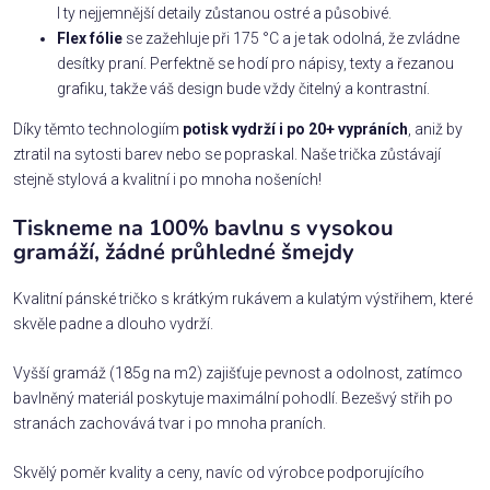
I ty nejjemnější detaily zůstanou ostré a působivé.
Flex fólie
se zažehluje při 175 °C a je tak odolná, že zvládne
desítky praní. Perfektně se hodí pro nápisy, texty a řezanou
grafiku, takže váš design bude vždy čitelný a kontrastní.
Díky těmto technologiím
potisk vydrží i po 20+ vypráních
, aniž by
ztratil na sytosti barev nebo se popraskal. Naše trička zůstávají
stejně stylová a kvalitní i po mnoha nošeních!
Tiskneme na 100% bavlnu s vysokou
gramáží, žádné průhledné šmejdy
Kvalitní pánské tričko s krátkým rukávem a kulatým výstřihem, které
skvěle padne a dlouho vydrží.
Vyšší gramáž (185g na m2) zajišťuje pevnost a odolnost, zatímco
bavlněný materiál poskytuje maximální pohodlí. Bezešvý střih po
stranách zachovává tvar i po mnoha praních.
Skvělý poměr kvality a ceny, navíc od výrobce podporujícího