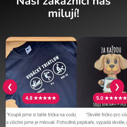
Naši zákazníci nás
milují!
❮
❯
4.8 ★★★★★
5.0 ★★★★★
"Koupili jsme si tahle trička na vodu
"Skvělé tričko pro v
a všichni jsme je milovali. Pohodlné,
pejskaře, vypadá skvěle, 