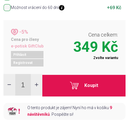
+69 Kč
Možnost vrácení do 60 dní
-5%
Cena celkem:
Cena pro členy
349 Kč
e-potisk GiftClub
Přihlásit
Zvolte variantu
Registrovat
Koupit
O tento produkt je zájem! Nyní ho má v košíku
9
návštěvníků
. Pospěšte si!