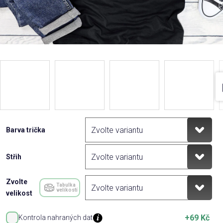
Barva trička
Střih
Zvolte
Tabulka
velikostí
velikost
+69 Kč
Kontrola nahraných dat