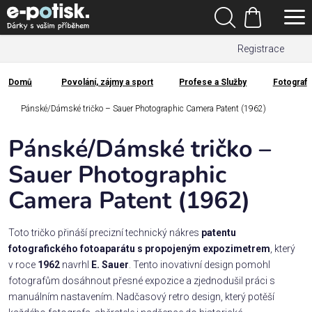
Přejít
Hledat
na
Nákupní
obsah
Registrace
košík
Den
otců
Domů
Povolání, zájmy a sport
Profese a Služby
Fotograf
Domů
Kategorie
Pánské/Dámské tričko – Sauer Photographic Camera Patent (1962)
Pánské/Dámské tričko –
Dárek
pro
Sauer Photographic
Camera Patent (1962)
Rodina
/
Láska
Toto tričko přináší precizní technický nákres
patentu
fotografického fotoaparátu s propojeným expozimetrem
, který
v roce
1962
navrhl
E. Sauer
. Tento inovativní design pomohl
Povolání,
fotografům dosáhnout přesné expozice a zjednodušil práci s
zájmy a
manuálním nastavením. Nadčasový retro design, který potěší
sport