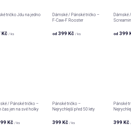
ké tričko Jdu na jedno
Dámské / Pánské tričko –
Dámské / 
F-Caw-F Rooster
Screamin
 Kč
399 Kč
399 
od
od
Průměrné
/ ks
/ ks
hodnocení
produktu
je
5,0
z 5
hvězdiček.
ké / Pánské tričko –
Pánské tričko –
Pánské tr
čas jen na své holky
Nejrychlejší před 50 lety
Nejrychlej
99 Kč
399 Kč
399 Kč
/ ks
/ ks