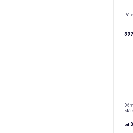
Páns
397
Dáms
Mám 
3
od