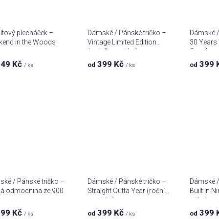
tový plecháček –
Dámské / Pánské tričko –
Dámské / 
end in the Woods
Vintage Limited Edition
30 Years
(ročník na přání)
Good
49 Kč
399 Kč
399 
od
od
/ ks
/ ks
ké / Pánské tričko –
Dámské / Pánské tričko –
Dámské / 
á odmocnina ze 900
Straight Outta Year (ročník
Built in N
na přání)
přání)
99 Kč
399 Kč
399 
od
od
/ ks
/ ks