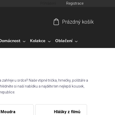
Přihlášení
Registrace
Prázdný košík
Nákupní
košík
Domácnost
Kolekce
Oblečení
 zahřeje u srdce? Naše vtipné trička, hrnečky, polštáře a
lédněte si naší nabídku a najděte ten nejlepší kousek,
republice.
Moudra
Hlášky z filmů