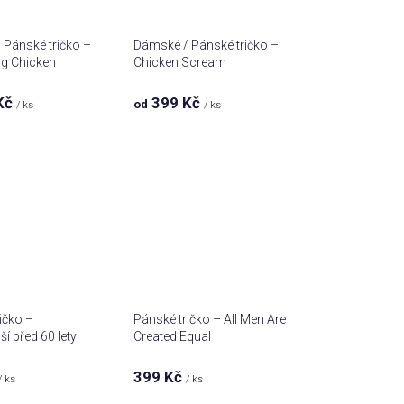
Pánské tričko –
Dámské / Pánské tričko –
g Chicken
Chicken Scream
Kč
399 Kč
od
/ ks
/ ks
ičko –
Pánské tričko – All Men Are
ší před 60 lety
Created Equal
399 Kč
/ ks
/ ks