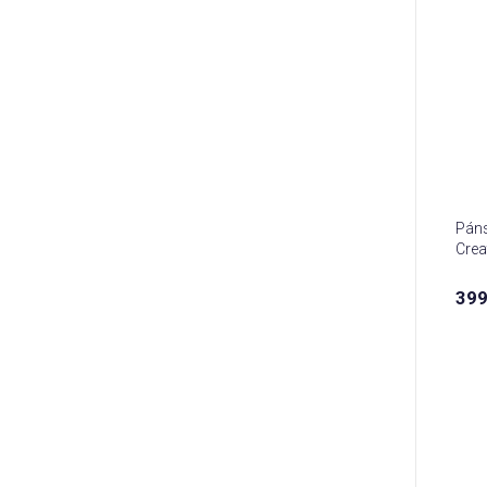
Páns
Crea
399