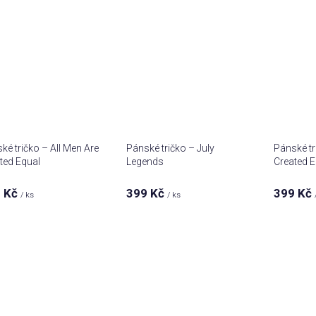
ké tričko – All Men Are
Pánské tričko – July
Pánské tr
ted Equal
Legends
Created E
 Kč
399 Kč
399 Kč
/ ks
/ ks