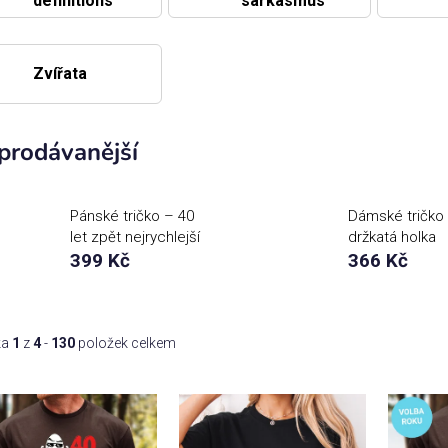
definitions
sarkasmus
Zvířata
prodávanější
Pánské tričko – 40
Dámské tričko
let zpět nejrychlejší
držkatá holka
399 Kč
366 Kč
ka
1
z
4
-
130
položek celkem