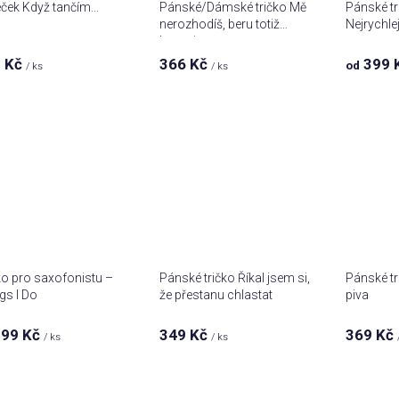
ček Když tančím...
Pánské/Dámské tričko Mě
Pánské tr
nerozhodíš, beru totiž
Nejrychlej
lexaurin
 Kč
366 Kč
399 
od
/ ks
/ ks
ko pro saxofonistu –
Pánské tričko Říkal jsem si,
Pánské tr
gs I Do
že přestanu chlastat
piva
99 Kč
349 Kč
369 Kč
/ ks
/ ks