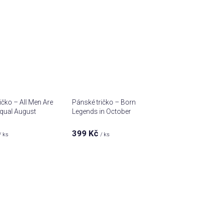
ičko – All Men Are
Pánské tričko – Born
qual August
Legends in October
399 Kč
/ ks
/ ks