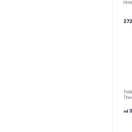
Hrne
272
Trič
Thin
3
od