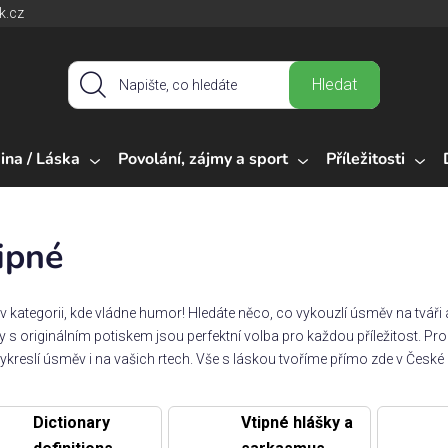
k.cz
Hledat
ina / Láska
Povolání, zájmy a sport
Příležitosti
ipné
e v kategorii, kde vládne humor! Hledáte něco, co vykouzlí úsměv na tváři a
y s originálním potiskem jsou perfektní volba pro každou příležitost. Proh
vykreslí úsměv i na vašich rtech. Vše s láskou tvoříme přímo zde v České 
Dictionary
Vtipné hlášky a