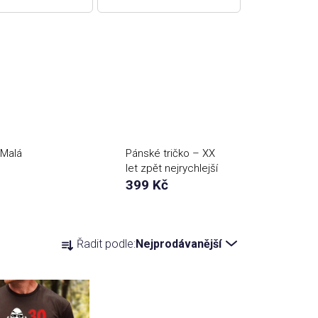
 Malá
Pánské tričko – XX
let zpět nejrychlejší
(ročník na přání)
399 Kč
Ř
Řadit podle:
Nejprodávanější
a
z
e
n