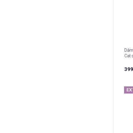
Dáms
Cat s
399
EX