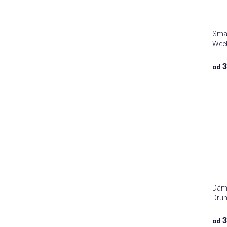
Smal
Week
3
od
Dáms
Druh
3
od