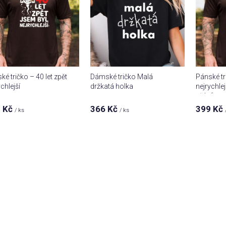
ké tričko – 40 let zpět
Dámské tričko Malá
Pánské tr
chlejší
držkatá holka
nejrychlej
přání)
 Kč
366 Kč
399 Kč
/ ks
/ ks