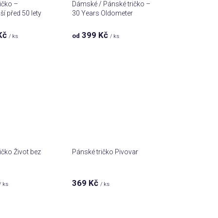
ičko –
Dámské / Pánské tričko –
ší před 50 lety
30 Years Oldometer
Kč
399 Kč
od
/ ks
/ ks
ičko Život bez
Pánské tričko Pivovar
369 Kč
/ ks
/ ks