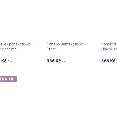
ké / pánské tričko -
Pánské/Dámské tričko -
Pánské/D
itting time
Prcat
Hlavně se
 Kč
366 Kč
366 Kč
/ ks
/ ks
TRA TIP