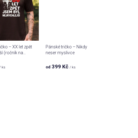
í
p
r
o
d
u
ičko – XX let zpět
Pánské tričko – Nikdy
k
ší (ročník na
neser myslivce
t
ů
399 Kč
od
/ ks
/ ks