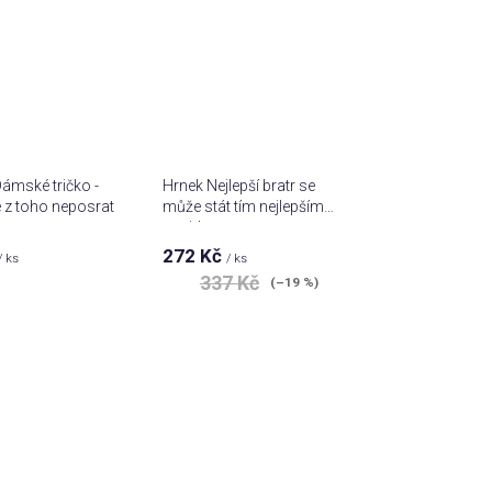
ámské tričko -
Hrnek Nejlepší bratr se
 z toho neposrat
může stát tím nejlepším
strejdou
272 Kč
/ ks
/ ks
337 Kč
(–19 %)