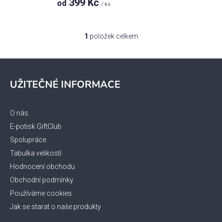
399 Kč
od
ů
/ ks
1
položek celkem
O
v
l
Z
á
á
UŽITEČNÉ INFORMACE
d
p
a
a
c
t
O nás
í
í
p
E-potisk GiftClub
r
Spolupráce
v
Tabulka velikostí
k
Hodnocení obchodu
y
Obchodní podmínky
v
ý
Používáme cookies
p
Jak se starat o naše produkty
i