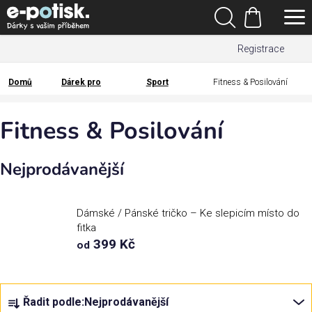
Přejít
Hledat
na
Nákupní
obsah
Registrace
košík
Den
otců
Domů
Dárek pro
Sport
Fitness & Posilování
Domů
Kategorie
Fitness & Posilování
Dárek
Nejprodávanější
pro
Rodina
Dámské / Pánské tričko – Ke slepicím místo do
/
fitka
Láska
399 Kč
od
Povolání,
Ř
zájmy a
sport
Řadit podle:
Nejprodávanější
a