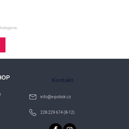
kategorie.
HOP
Kontakt
e
info
@
e-potisk.cz
228 229 674 (8-12)