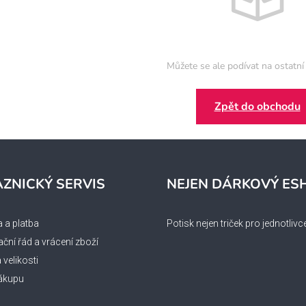
Můžete se ale podívat na ostatní 
Zpět do obchodu
ZNICKÝ SERVIS
NEJEN DÁRKOVÝ ES
 a platba
Potisk nejen triček pro jednotlivc
ční řád a vrácení zboží
velikosti
ákupu