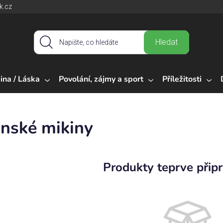
k.cz
Hledat
ina / Láska
Povolání, zájmy a sport
Příležitosti
nské mikiny
Produkty teprve přip