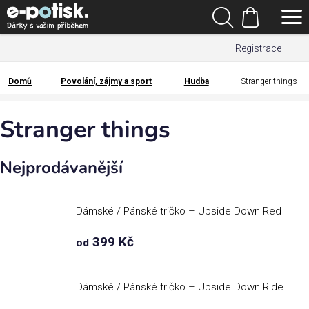
Přejít
Hledat
na
Nákupní
obsah
Registrace
košík
Den
otců
Domů
Povolání, zájmy a sport
Hudba
Stranger things
Domů
Kategorie
Stranger things
Dárek
Nejprodávanější
pro
Rodina
Dámské / Pánské tričko – Upside Down Red
/
Láska
399 Kč
od
Povolání,
zájmy a
Dámské / Pánské tričko – Upside Down Ride
sport