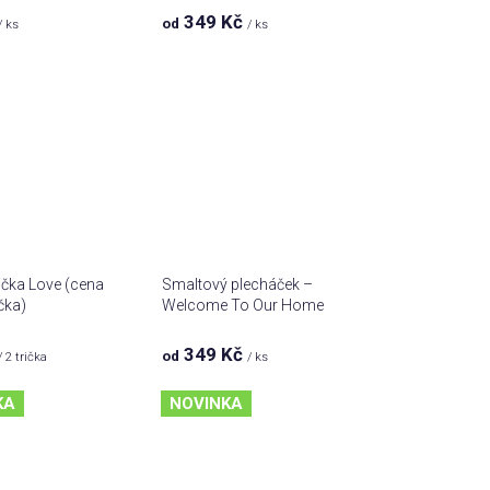
349 Kč
od
měrné
/ ks
/ ks
nocení
duktu
zdiček.
ička Love (cena
Smaltový plecháček –
čka)
Welcome To Our Home
349 Kč
od
/ 2 trička
/ ks
KA
NOVINKA