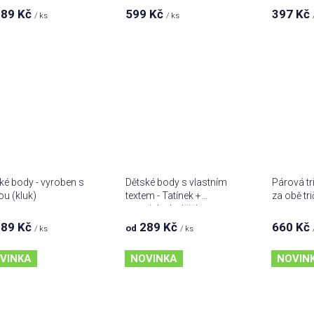
89 Kč
599 Kč
397 Kč
Prů
/ ks
/ ks
hod
pro
je
5,0
z 5
hvě
ké body - vyroben s
Dětské body s vlastním
Párová tr
ou (kluk)
textem - Tatínek +
za obě tri
maminka holčička
89 Kč
289 Kč
660 Kč
od
/ ks
/ ks
VINKA
NOVINKA
NOVIN