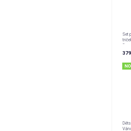
Set 
trič
Pern
379
NO
Děts
Ván