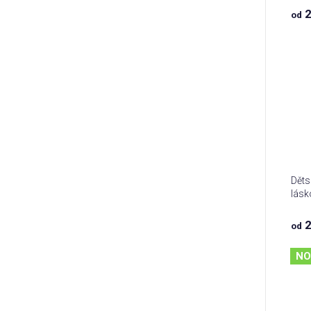
2
od
Děts
lásk
2
od
NO