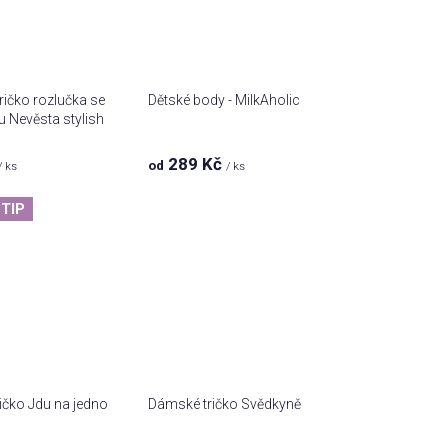
ičko rozlučka se
Dětské body - MilkAholic
 Nevěsta stylish
289 Kč
od
/ ks
/ ks
TIP
ičko Jdu na jedno
Dámské tričko Svědkyně