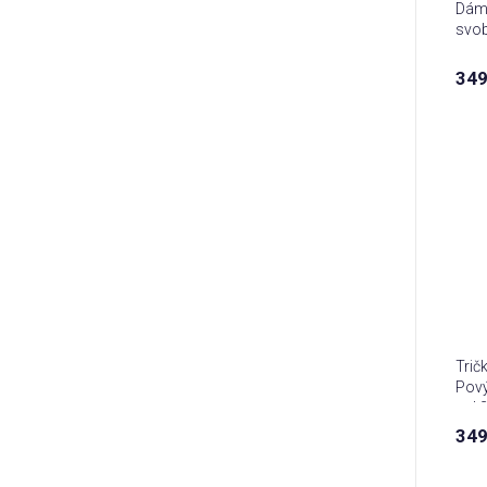
Dáms
svob
349
Trič
Pov
vol.
349