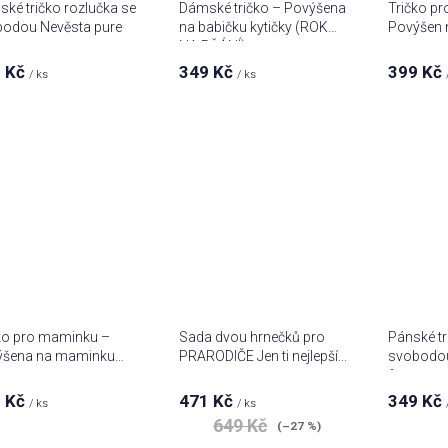
ké tričko rozlučka se
Dámské tričko – Povýšena
Tričko pro
odou Nevěsta pure
na babičku kytičky (ROK
Povýšen n
NA PŘÁNÍ)
 Kč
349 Kč
399 Kč
/ ks
/ ks
ko pro maminku –
Sada dvou hrnečků pro
Pánské tr
ýšena na maminku
PRARODIČE Jen ti nejlepší...
svobodou
2
forever
 Kč
471 Kč
349 Kč
/ ks
/ ks
649 Kč
(–27 %)