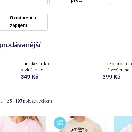
pro
novomanžele
Oznámení a
zapíjení
miminka,
novopečení
prodávanější
rodiče
Dámské tričko
Tričko pro děd
rozlučka se
– Povýšen na
svobodou Tým
349 Kč
dědečka vol.2
399 Kč
nevěsty
NA PŘÁNÍ)
ka
1
z
5
-
197
položek celkem