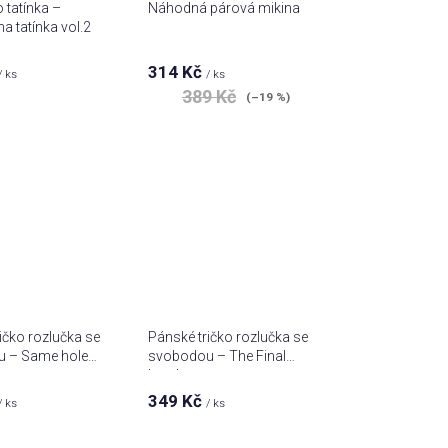
 tatínka –
Náhodná párová mikina
a tatínka vol.2
314 Kč
/ ks
/ ks
389 Kč
(–19 %)
ičko rozlučka se
Pánské tričko rozlučka se
 – Same hole
svobodou – The Final
Level
349 Kč
/ ks
/ ks