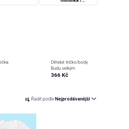
miminka /
Novopečení
rodiče
ečka
Dětské tričko/body
Budu velkým
 (ROK
bráchou
366 Kč
Ř
Řadit podle:
Nejprodávanější
a
z
e
n