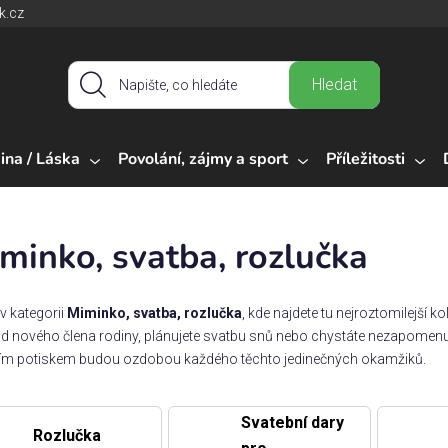
k.cz
Hledat
ina / Láska
Povolání, zájmy a sport
Příležitosti
minko, svatba, rozlučka
 v kategorii
Miminko, svatba, rozlučka
, kde najdete tu nejroztomilejší k
d nového člena rodiny, plánujete svatbu snů nebo chystáte nezapomen
ním potiskem budou ozdobou každého těchto jedinečných okamžiků.
Svatební dary
Rozlučka