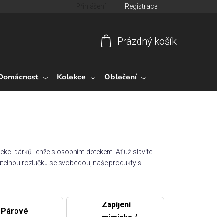
Přihlášení
Registrace
Prázdný košík
Nákupní
košík
Domácnost
Kolekce
Oblečení
olekci dárků, jenže s osobním dotekem. Ať už slavíte
utelnou rozlučku se svobodou, naše produkty s
Zapíjení
Párové