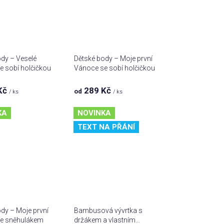
dy – Veselé
Dětské body – Moje první
e sobí holčičkou
Vánoce se sobí holčičkou
Kč
289 Kč
od
/ ks
/ ks
KA
NOVINKA
TEXT NA PŘÁNÍ
dy – Moje první
Bambusová vývrtka s
e sněhulákem
držákem a vlastním