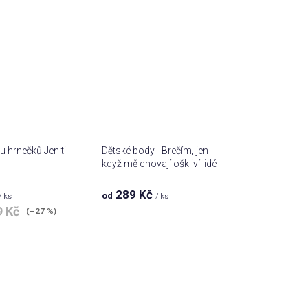
 hrnečků Jen ti
Dětské body - Brečím, jen
když mě chovají oškliví lidé
289 Kč
od
měrné
/ ks
/ ks
nocení
9 Kč
(–27 %)
duktu
zdiček.