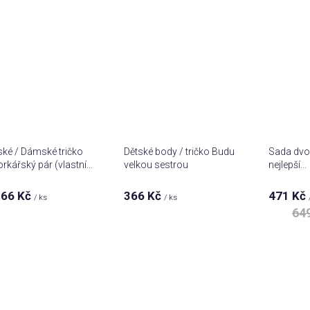
ké / Dámské tričko
Dětské body / tričko Budu
Sada dvou
rkářský pár (vlastní
velkou sestrou
nejlepší...
66 Kč
366 Kč
471 Kč
Prů
/ ks
/ ks
hod
64
pro
je
5,0
z 5
hvě