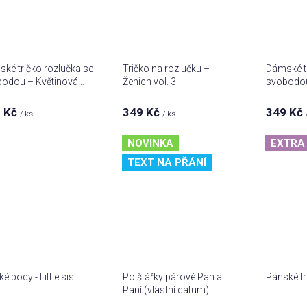
ké tričko rozlučka se
Tričko na rozlučku –
Dámské tr
odou – Květinová
Ženich vol. 3
svobodou
sta
 Kč
349 Kč
349 Kč
/ ks
/ ks
NOVINKA
EXTRA 
TEXT NA PŘÁNÍ
é body - Little sis
Polštářky párové Pan a
Pánské tr
Paní (vlastní datum)