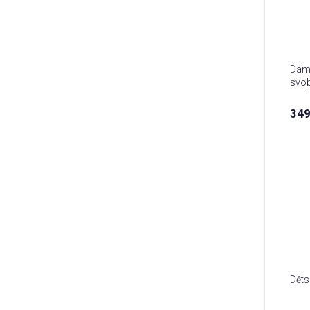
Dáms
svob
nevě
349
Dětsk