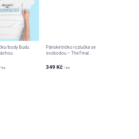
í
p
r
o
d
u
ičko/body Budu
Pánské tričko rozlučka se
k
ráchou
svobodou – The Final
t
Level team
ů
349 Kč
/ ks
/ ks