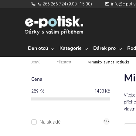
Přejít
📞 266 266 724 (9:00 - 15:00)
info@e-potis
na
obsah
Den otců
Kategorie
Dárek pro
Rod
Domů
Příležitosti
Miminko, svatba, rozlučka
Domů
P
Mi
o
Cena
s
289
Kč
1433
Kč
t
Vítejte
r
přícho
a
vlast
n
Na skladě
197
n
í