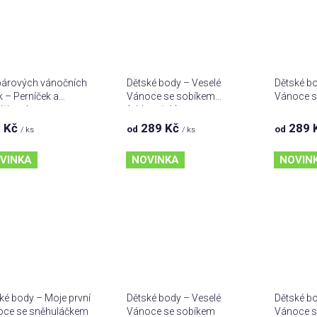
párových vánočních
Dětské body – Veselé
Dětské bo
ek – Perníček a
Vánoce se sobíkem
Vánoce s
íčková
(chlapeček)
 Kč
289 Kč
289 
od
od
/ ks
/ ks
VINKA
NOVINKA
NOVIN
ké body – Moje první
Dětské body – Veselé
Dětské bo
oce se sněhuláčkem
Vánoce se sobíkem
Vánoce s