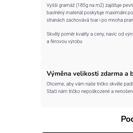
Vyšší gramáž (185g na m2) zajišťuje pevn
bavlněný materiál poskytuje maximální po
stranách zachovává tvar i po mnoha pran
Skvělý poměr kvality a ceny, navíc od vý
a férovou výrobu
Výměna velikosti zdarma a 
Chceme, aby vám naše tričko skvěle padl
Stačí nám tričko nepoškozené a nenošené
Pod