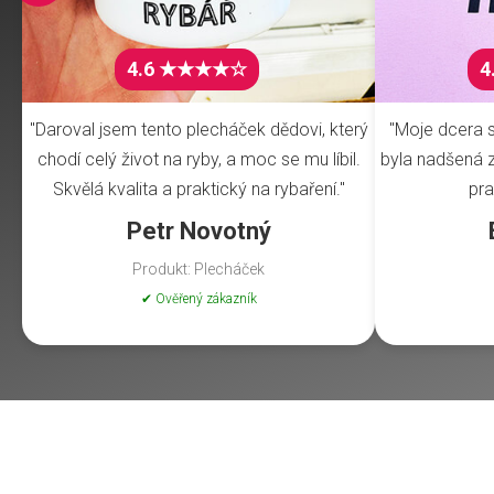
4.6 ★★★★☆
4
"Daroval jsem tento plecháček dědovi, který
"Moje dcera s
chodí celý život na ryby, a moc se mu líbil.
byla nadšená z 
Skvělá kvalita a praktický na rybaření."
pra
Petr Novotný
Produkt: Plecháček
✔ Ověřený zákazník