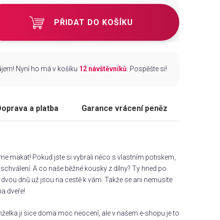
PŘIDAT DO KOŠÍKU
zájem! Nyní ho má v košíku
12 návštěvníků
. Pospěšte si!
oprava a platba
Garance vrácení peněz
áme makat! Pokud jste si vybrali něco s vlastním potiskem,
chválení. A co naše běžné kousky z dílny? Ty hned po
dvou dnů už jsou na cestě k vám. Takže se ani nemusíte
na dveře!
želka ji sice doma moc neocení, ale v našem e-shopu je to