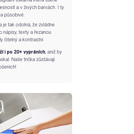
esností a v živých barvách. I ty
 a působivé.
a je tak odolná, že zvládne
o nápisy, texty a řezanou
 čitelný a kontrastní.
ží i po 20+ vypráních
, aniž by
skal. Naše trička zůstávají
ošeních!