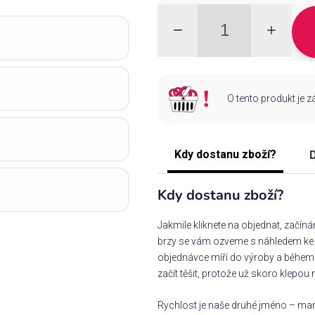
O tento produkt je 
Kdy dostanu zboží?
D
Kdy dostanu zboží?
Jakmile kliknete na objednat, začín
brzy se vám ozveme s náhledem ke s
objednávce míří do výroby a během 
začít těšit, protože už skoro klepou 
Rychlost je naše druhé jméno – man