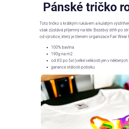
Pánské tričko r
Toto tričko s krátkým rukávem a kulatým výstřihe
však zůstává příjemný na těle. Bezešvý střih po 
od výrobce, který je členem organizace Fair Wear 
100% bavlna
190g na m2
od XS po 5xl (velké velikosti jen v některý
garance stálosti potisku