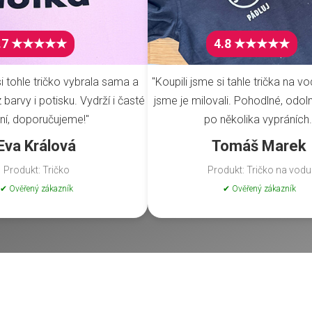
.7 ★★★★★
4.8 ★★★★★
i tohle tričko vybrala sama a
"Koupili jsme si tahle trička na vo
barvy i potisku. Vydrží i časté
jsme je milovali. Pohodlné, odoln
ní, doporučujeme!"
po několika vypráních.
Eva Králová
Tomáš Marek
Produkt: Tričko
Produkt: Tričko na vodu
✔ Ověřený zákazník
✔ Ověřený zákazník