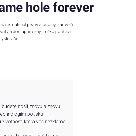
ame hole forever
ži je materiál pevný a odolný, zároveň
ality a dostupné ceny. Tričko pochází
yslu v Asii.
e a budete nosit znovu a znovu –
technologiím potisku
u životnost, která vás nezklame
igitální tiskárna která tiskne