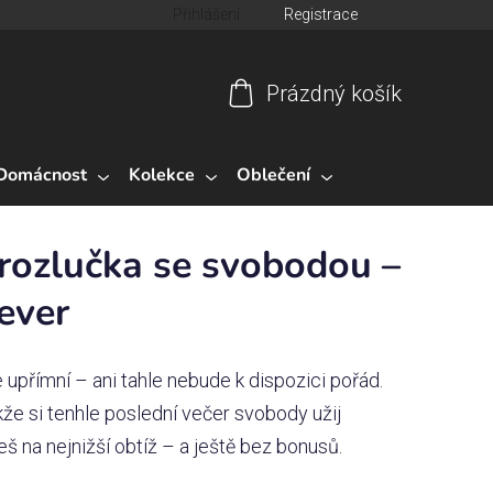
Přihlášení
Registrace
Prázdný košík
Nákupní
košík
Domácnost
Kolekce
Oblečení
 rozlučka se svobodou –
ever
přímní – ani tahle nebude k dispozici pořád.
akže si tenhle poslední večer svobody užij
eš na nejnižší obtíž – a ještě bez bonusů.