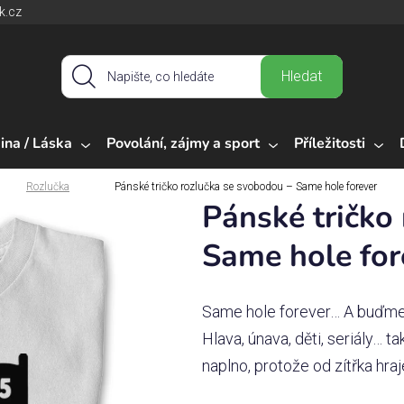
k.cz
Hledat
ina / Láska
Povolání, zájmy a sport
Příležitosti
Rozlučka
Pánské tričko rozlučka se svobodou – Same hole forever
Pánské tričko
Same hole for
Same hole forever… A buďme u
Hlava, únava, děti, seriály… t
naplno, protože od zítřka hraj