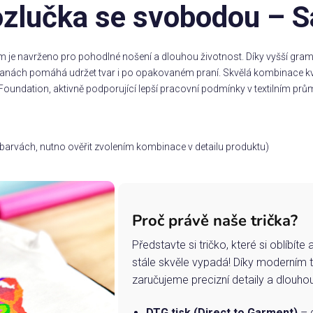
ozlučka se svobodou – S
m je navrženo pro pohodlné nošení a dlouhou životnost. Díky vyšší gramá
stranách pomáhá udržet tvar i po opakovaném praní. Skvělá kombinace kv
Foundation, aktivně podporující lepší pracovní podmínky v textilním prům
ch barvách, nutno ověřit zvolením kombinace v detailu produktu)
Proč právě naše trička?
Představte si tričko, které si oblíbít
stále skvěle vypadá! Díky moderním 
zaručujeme precizní detaily a dlouho
DTG tisk (Direct to Garment)
– d