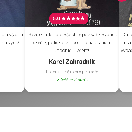
5.0 ★★★★★
du a všichni
"Skvělé tričko pro všechny pejskaře, vypadá
"Daro
é a vydrží i
skvěle, potisk drží i po mnoha praních.
má 
"
Doporučuji všem!"
vypad
Karel Zahradník
Produkt: Tričko pro pejskaře
✔ Ověřený zákazník