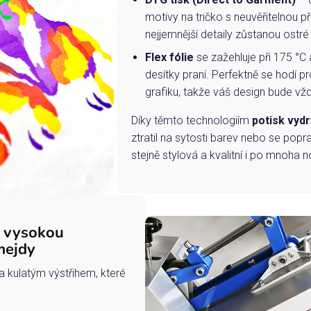
motivy na tričko s neuvěřitelnou př
nejjemnější detaily zůstanou ostré
Flex fólie
se zažehluje při 175 °C 
desítky praní. Perfektně se hodí pr
grafiku, takže váš design bude vždy
Díky těmto technologiím
potisk vydr
ztratil na sytosti barev nebo se popra
stejně stylová a kvalitní i po mnoha n
s vysokou
mejdy
a kulatým výstřihem, které