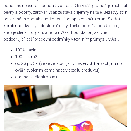
pohodlné nošení a dlouhou životnost. Díky vyšší gramáži je materiál
pevný a odolný, zároveň však zůstává příjemný na těle. Bezešvý střih
po stranách pomáhá udržet tvar i po opakovaném praní. Skvělá
kombinace kvality a dostupné ceny. Tričko pochází od výrobce,
který je členem organizace Fair Wear Foundation, aktivně
podporující lepší pracovní podmínky v textilním průmyslu v Asii.
100% bavlna
190g na m2
od XS po 5xl (velké velikosti jen v některých barvách, nutno
ověřit zvolením kombinace v detailu produktu)
garance stálosti potisku