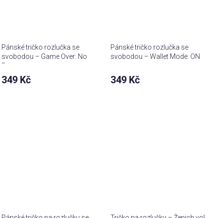
Pánské tričko rozlučka se
Pánské tričko rozlučka se
svobodou – Game Over: No
svobodou – Wallet Mode: ON
Escape
349 Kč
349 Kč
Pánské tričko na rozlučku se
Tričko na rozlučku – Ženich vol.