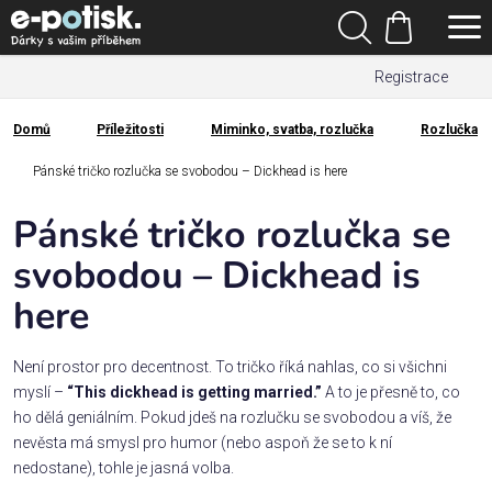
Přejít
Hledat
na
Nákupní
obsah
Registrace
košík
Den
otců
Domů
Příležitosti
Miminko, svatba, rozlučka
Rozlučka
Domů
Kategorie
Pánské tričko rozlučka se svobodou – Dickhead is here
Pánské tričko rozlučka se
Dárek
pro
svobodou – Dickhead is
here
Rodina
/
Láska
Není prostor pro decentnost. To tričko říká nahlas, co si všichni
myslí –
“This dickhead is getting married.”
A to je přesně to, co
ho dělá geniálním. Pokud jdeš na rozlučku se svobodou a víš, že
Povolání,
nevěsta má smysl pro humor (nebo aspoň že se to k ní
zájmy a
nedostane), tohle je jasná volba.
sport