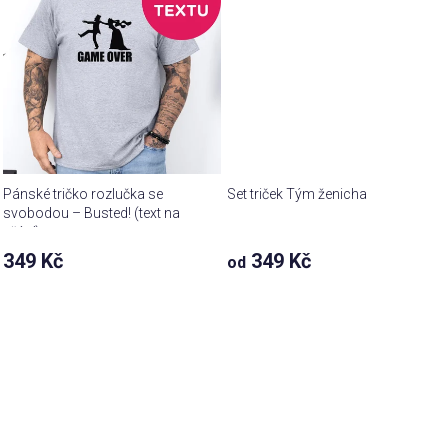
Pánské tričko rozlučka se
Set triček Tým ženicha
svobodou – Busted! (text na
přání)
349 Kč
349 Kč
od