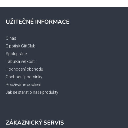
Z
á
UŽITEČNÉ INFORMACE
p
a
t
O nás
í
E-potisk GiftClub
Spolupráce
Tabulka velikostí
Hodnocení obchodu
Obchodní podmínky
Používáme cookies
Jak se starat o naše produkty
ZÁKAZNICKÝ SERVIS