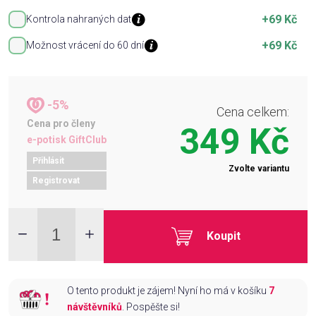
+69 Kč
Kontrola nahraných dat
+69 Kč
Možnost vrácení do 60 dní
-5%
Cena celkem:
Cena pro členy
349 Kč
e-potisk GiftClub
Přihlásit
Zvolte variantu
Registrovat
Koupit
O tento produkt je zájem! Nyní ho má v košíku
7
návštěvníků
. Pospěšte si!