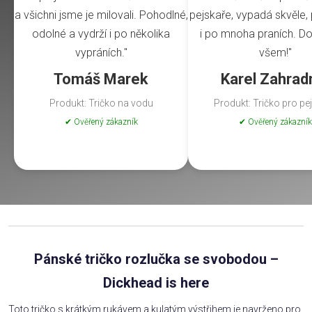
a všichni jsme je milovali. Pohodlné,
pejskaře, vypadá skvěle, 
odolné a vydrží i po několika
i po mnoha praních. Do
vypráních."
všem!"
Tomáš Marek
Karel Zahrad
Produkt: Tričko na vodu
Produkt: Tričko pro pe
✔ Ověřený zákazník
✔ Ověřený zákazník
Pánské tričko rozlučka se svobodou –
Dickhead is here
Toto tričko s krátkým rukávem a kulatým výstřihem je navrženo pro