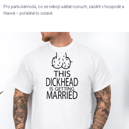
Pro partu kámošů, co se nebojí udělat rozruch, zazářit v hospodě a
Příležitosti
hlavně – pořádně to oslavit.
Domácnost
Kolekce
Oblečení
Přihlášení