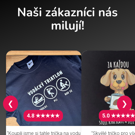
Naši zákazníci nás
milují!
❮
❯
4.8 ★★★★★
5.0 ★★★★★
"Koupili jsme si tahle trička na vodu
"Skvělé tričko pro v