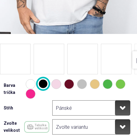
Barva
trička
Střih
Zvolte
Tabulka
velikostí
velikost