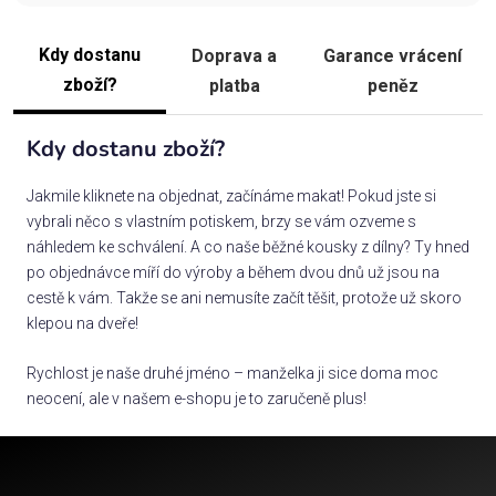
Kdy dostanu
Doprava a
Garance vrácení
zboží?
platba
peněz
Kdy dostanu zboží?
Jakmile kliknete na objednat, začínáme makat! Pokud jste si
vybrali něco s vlastním potiskem, brzy se vám ozveme s
náhledem ke schválení. A co naše běžné kousky z dílny? Ty hned
po objednávce míří do výroby a během dvou dnů už jsou na
cestě k vám. Takže se ani nemusíte začít těšit, protože už skoro
klepou na dveře!
Rychlost je naše druhé jméno – manželka ji sice doma moc
neocení, ale v našem e-shopu je to zaručeně plus!