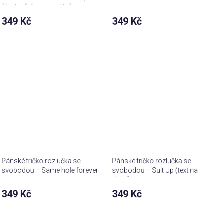
(Arched) (text na přání)
349 Kč
349 Kč
Pánské tričko rozlučka se
Pánské tričko rozlučka se
svobodou – Same hole forever
svobodou – Suit Up (text na
přání)
349 Kč
349 Kč