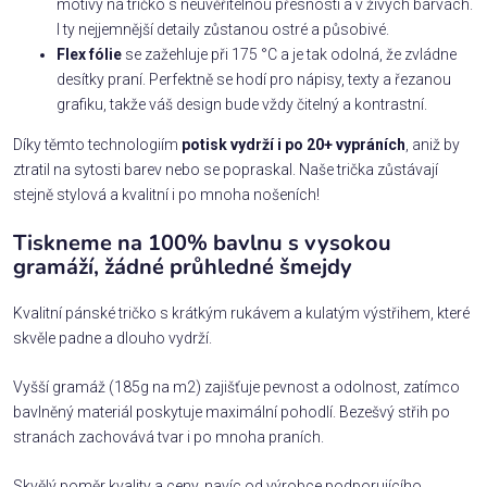
motivy na tričko s neuvěřitelnou přesností a v živých barvách.
I ty nejjemnější detaily zůstanou ostré a působivé.
Flex fólie
se zažehluje při 175 °C a je tak odolná, že zvládne
desítky praní. Perfektně se hodí pro nápisy, texty a řezanou
grafiku, takže váš design bude vždy čitelný a kontrastní.
Díky těmto technologiím
potisk vydrží i po 20+ vypráních
, aniž by
ztratil na sytosti barev nebo se popraskal. Naše trička zůstávají
stejně stylová a kvalitní i po mnoha nošeních!
Tiskneme na 100% bavlnu s vysokou
gramáží, žádné průhledné šmejdy
Kvalitní pánské tričko s krátkým rukávem a kulatým výstřihem, které
skvěle padne a dlouho vydrží.
Vyšší gramáž (185g na m2) zajišťuje pevnost a odolnost, zatímco
bavlněný materiál poskytuje maximální pohodlí. Bezešvý střih po
stranách zachovává tvar i po mnoha praních.
Skvělý poměr kvality a ceny, navíc od výrobce podporujícího