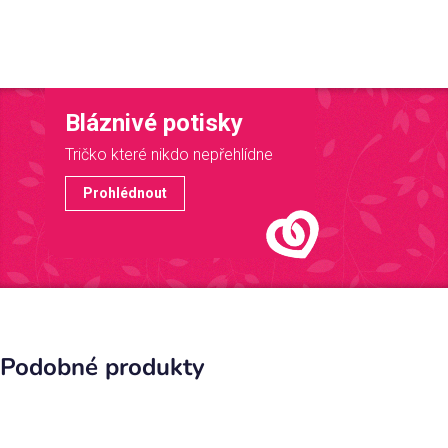
Bláznivé potisky
Tričko které nikdo nepřehlídne
Prohlédnout
Podobné produkty