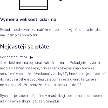
Výměna velikosti zdarma
Pokud nesedne velikost, nabízíme bezplatnou výměnu, abyste byli s
nákupem plně spokojeni.
Nejčastěji se ptáte
Kdy dostanu zboží?
▶
Jakmile kliknete na objednat, začínáme makat! Pokud jste si vybrali
něco s vlastním potiskem, brzy se vám ozveme s náhledem ke
schválení. A co naše běžné kousky z dílny? Ty hned po objednávce míří
do výroby a během dvou dnů už jsou na cestě k vám. Takže se ani
nemusíte začít těšit, protože už skoro klepou na dveře!
Rychlost je naše druhé jméno – manželka ji sice doma moc neocení,
ale v našem e-shopu je to zaručeně plus!