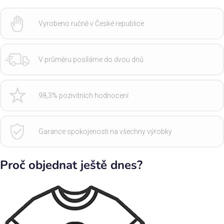
Vyrobeno ručně v České republice
V průměru posíláme do dvou dnů
98,3% pozivitních hodnocení
Garance spokojenosti na všechny výrobky
Proč objednat ještě dnes?