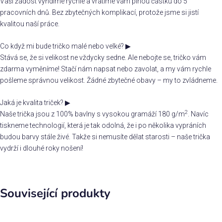
Vaši žádost vyřídíme rychle a vrátíme vám plnou částku do 5
pracovních dnů. Bez zbytečných komplikací, protože jsme si jistí
kvalitou naší práce.
Co když mi bude tričko malé nebo velké?
▶
Stává se, že si velikost ne vždycky sedne. Ale nebojte se, tričko vám
zdarma vyměníme! Stačí nám napsat nebo zavolat, a my vám rychle
pošleme správnou velikost. Žádné zbytečné obavy – my to zvládneme.
Jaká je kvalita triček?
▶
2
Naše trička jsou z 100% bavlny s vysokou gramáží 180 g/m
. Navíc
tiskneme technologií, která je tak odolná, že i po několika vypráních
budou barvy stále živé. Takže si nemusíte dělat starosti – naše trička
vydrží i dlouhé roky nošení!
Související produkty