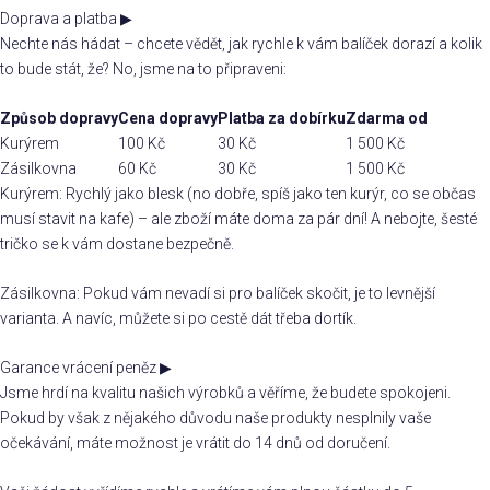
Doprava a platba
▶
Nechte nás hádat – chcete vědět, jak rychle k vám balíček dorazí a kolik
to bude stát, že? No, jsme na to připraveni:
Způsob dopravy
Cena dopravy
Platba za dobírku
Zdarma od
Kurýrem
100 Kč
30 Kč
1 500 Kč
Zásilkovna
60 Kč
30 Kč
1 500 Kč
Kurýrem: Rychlý jako blesk (no dobře, spíš jako ten kurýr, co se občas
musí stavit na kafe) – ale zboží máte doma za pár dní! A nebojte, šesté
tričko se k vám dostane bezpečně.
Zásilkovna: Pokud vám nevadí si pro balíček skočit, je to levnější
varianta. A navíc, můžete si po cestě dát třeba dortík.
Garance vrácení peněz
▶
Jsme hrdí na kvalitu našich výrobků a věříme, že budete spokojeni.
Pokud by však z nějakého důvodu naše produkty nesplnily vaše
očekávání, máte možnost je vrátit do 14 dnů od doručení.