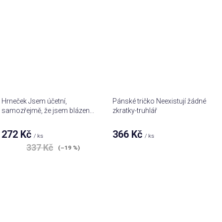
Hrneček Jsem účetní,
Pánské tričko Neexistují žádné
samozřejmě, že jsem blázen...
zkratky-truhlář
272 Kč
366 Kč
/ ks
/ ks
337 Kč
(–19 %)