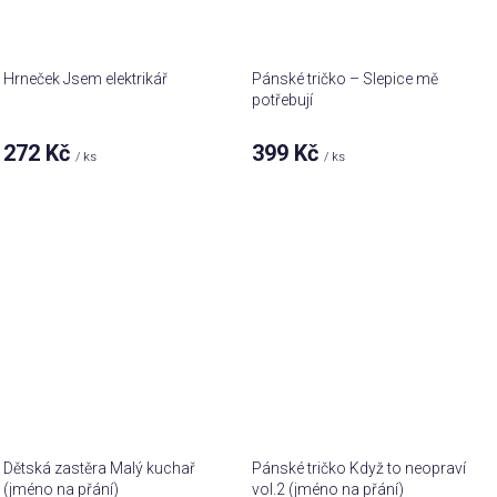
Hrneček Jsem elektrikář
Pánské tričko – Slepice mě
potřebují
272 Kč
399 Kč
/ ks
/ ks
Dětská zastěra Malý kuchař
Pánské tričko Když to neopraví
(jméno na přání)
vol.2 (jméno na přání)