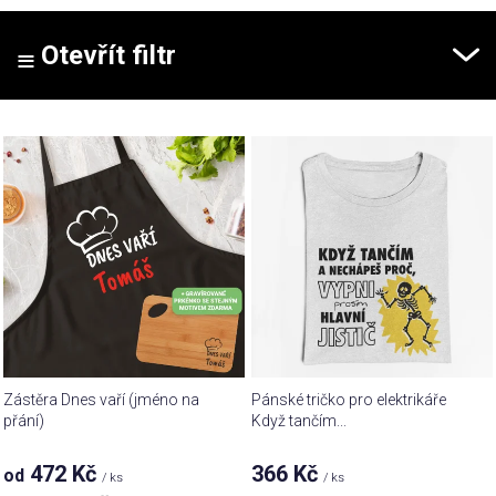
e
n
Otevřít filtr
í
p
V
r
ý
o
p
d
i
u
s
k
p
t
r
ů
o
d
u
Zástěra Dnes vaří (jméno na
Pánské tričko pro elektrikáře
k
přání)
Když tančím...
t
472 Kč
366 Kč
od
ů
/ ks
/ ks