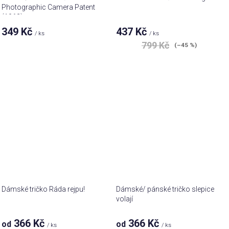
Photographic Camera Patent
(1962)
349 Kč
437 Kč
/ ks
/ ks
799 Kč
(–45 %)
Dámské tričko Ráda rejpu!
Dámské/ pánské tričko slepice
volají
366 Kč
366 Kč
od
od
/ ks
/ ks