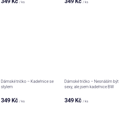
349 Kč
349 Kč
/ ks
/ ks
Dámské tričko – Kadeřnice se
Dámské tričko – Nesnáším být
stylem
sexy, ale jsem kadeřnice BW
349 Kč
349 Kč
/ ks
/ ks