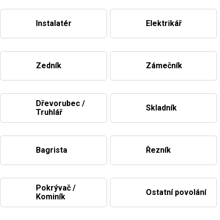
Příležitosti
Instalatér
Elektrikář
Domácnost
Zedník
Zámečník
Kolekce
Dřevorubec /
Skladník
Oblečení
Truhlář
Přihlášení
Bagrista
Řezník
Pokrývač /
Ostatní povolání
Kominík