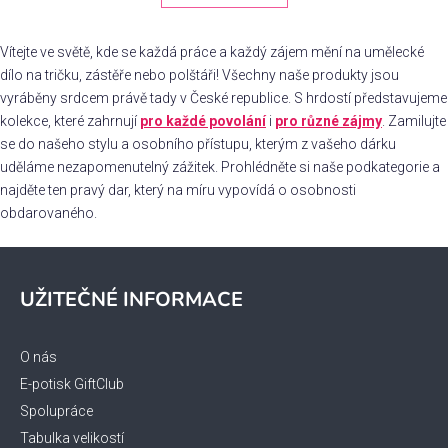
o
d
v
a
á
Vítejte ve světě, kde se každá práce a každý zájem mění na umělecké
c
n
dílo na tričku, zástěře nebo polštáři! Všechny naše produkty jsou
í
í
vyráběny srdcem právě tady v České republice. S hrdostí představujeme
p
r
kolekce, které zahrnují
pro každé povolání
i
pro různé zájmy
. Zamilujte
v
se do našeho stylu a osobního přístupu, kterým z vašeho dárku
k
uděláme nezapomenutelný zážitek. Prohlédněte si naše podkategorie a
y
najděte ten pravý dar, který na míru vypovídá o osobnosti
v
obdarovaného.
ý
Z
p
i
á
UŽITEČNÉ INFORMACE
s
p
u
a
t
O nás
í
E-potisk GiftClub
Spolupráce
Tabulka velikostí