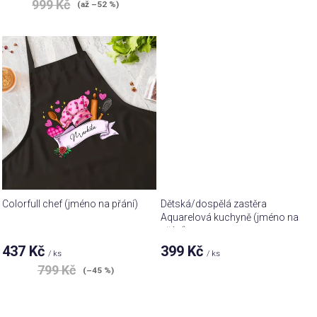
999 Kč
(až –52 %)
Colorfull chef (jméno na přání)
Dětská/dospělá zastěra
Aquarelová kuchyně (jméno na
přání)
437 Kč
399 Kč
/ ks
/ ks
799 Kč
(–45 %)