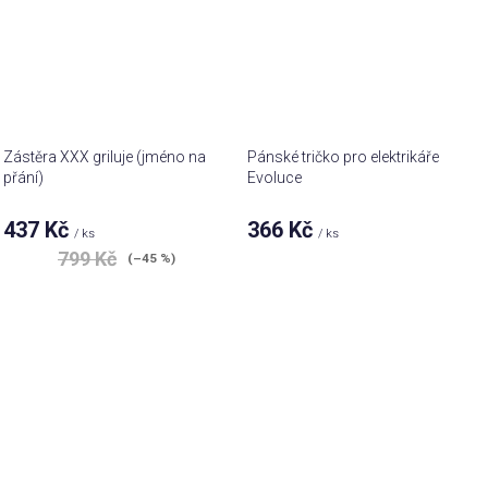
Zástěra XXX griluje (jméno na
Pánské tričko pro elektrikáře
přání)
Evoluce
437 Kč
366 Kč
/ ks
/ ks
799 Kč
(–45 %)