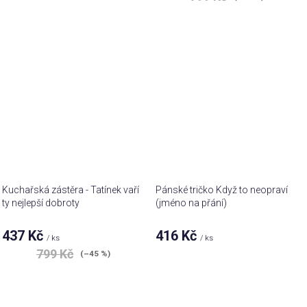
Kuchařská zástěra - Tatínek vaří
Pánské tričko Když to neopraví
ty nejlepší dobroty
(jméno na přání)
437 Kč
416 Kč
/ ks
/ ks
799 Kč
(–45 %)