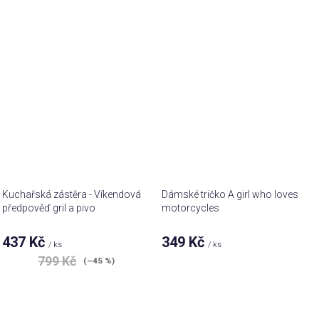
Kuchařská zástěra - Víkendová
Dámské tričko A girl who loves
předpověď gril a pivo
motorcycles
437 Kč
349 Kč
/ ks
/ ks
799 Kč
(–45 %)