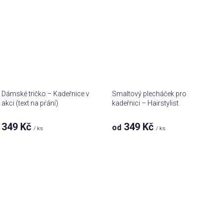
Dámské tričko – Kadeřnice v
Smaltový plecháček pro
akci (text na pŕání)
kadeřnici – Hairstylist
349 Kč
349 Kč
od
/ ks
/ ks