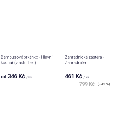
Bambusové prkénko - Hlavní
Zahradnická zástěra -
kuchař (vlastní text)
Zahradničení
346 Kč
461 Kč
od
/ ks
/ ks
799 Kč
(–42 %)