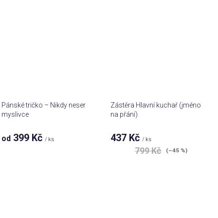
Pánské tričko – Nikdy neser
Zástěra Hlavní kuchař (jméno
myslivce
na přání)
399 Kč
437 Kč
od
/ ks
/ ks
799 Kč
(–45 %)