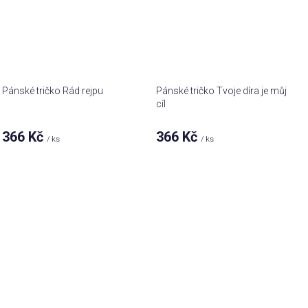
Pánské tričko Rád rejpu
Pánské tričko Tvoje díra je můj
cíl
366 Kč
366 Kč
/ ks
/ ks