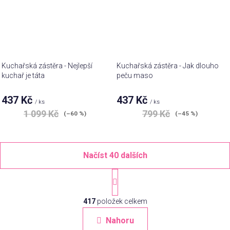
Kuchařská zástěra - Nejlepší
Kuchařská zástěra - Jak dlouho
kuchař je táta
peču maso
437 Kč
437 Kč
/ ks
/ ks
1 099 Kč
799 Kč
(–60 %)
(–45 %)
Načíst 40 dalších
S
t
O
r
á
417
položek celkem
v
n
l
Nahoru
k
á