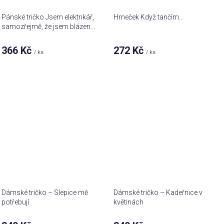
Pánské tričko Jsem elektrikář,
Hrneček Když tančím...
samozřejmě, že jsem blázen...
366 Kč
272 Kč
/ ks
/ ks
Dámské tričko – Slepice mě
Dámské tričko – Kadeřnice v
potřebují
květinách