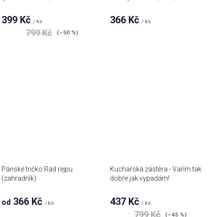
399 Kč
366 Kč
/ ks
/ ks
799 Kč
(–50 %)
Pánské tričko Rád rejpu
Kuchařská zástěra - Vařím tak
(zahradník)
dobře jak vypadám!
366 Kč
437 Kč
od
/ ks
/ ks
799 Kč
(–45 %)