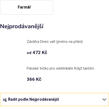
Farmář
Nejprodávanější
Zástěra Dnes vaří (jméno na přání)
472 Kč
od
Pánské tričko pro elektrikáře Když tančím...
366 Kč
Ř
Řadit podle:
Nejprodávanější
a
z