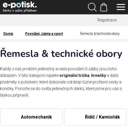
Přejít
Hledat
na
Nákupní
obsah
Registrace
košík
Den
otců
Domů
Povolání, zájmy a sport
Řemesla & technické obory
Domů
Kategorie
Řemesla & technické obory
Dárek
pro
Každý z nás je něčím jedinečný a naše povolání či záliby jsou toho
důkazem. V této kategorii najdete
originální trička
,
hrnečky
a další
předměty s potiskem, které dokonale odrážejí různé profesní cesty a
Rodina
koníčky. Ponořte se do světa jedinečných dárků, které jsme pro vás s
/
láskou připravili.
Láska
Povolání,
Automechanik
Řidič / Kamioňák
zájmy a
sport