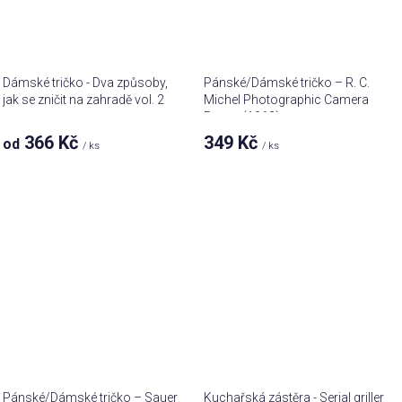
Dámské tričko - Dva způsoby,
Pánské/Dámské tričko – R. C.
jak se zničit na zahradě vol. 2
Michel Photographic Camera
Patent (1963)
366 Kč
349 Kč
od
/ ks
/ ks
Pánské/Dámské tričko – Sauer
Kuchařská zástěra - Serial griller