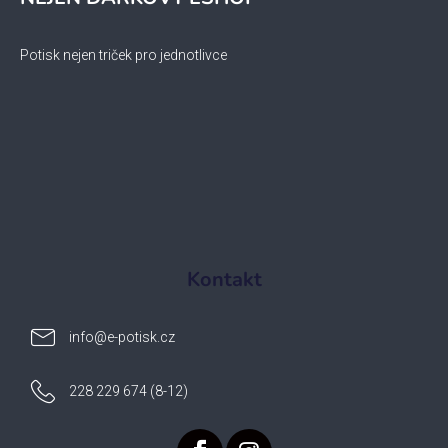
Potisk nejen triček pro jednotlivce
Kontakt
info
@
e-potisk.cz
228 229 674 (8-12)