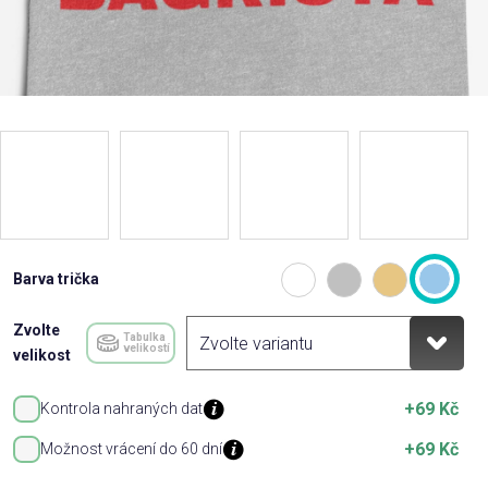
Barva trička
Zvolte
Tabulka
velikostí
velikost
+69 Kč
Kontrola nahraných dat
+69 Kč
Možnost vrácení do 60 dní