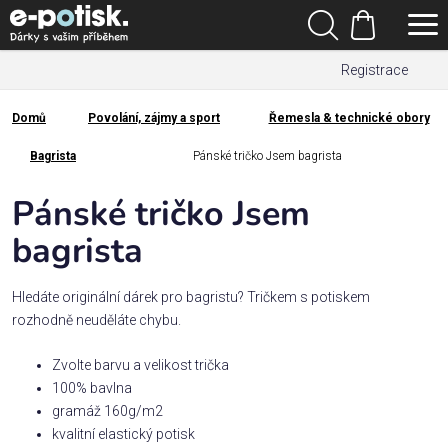
Přejít
Hledat
na
Nákupní
obsah
Registrace
košík
Den
otců
Domů
Povolání, zájmy a sport
Řemesla & technické obory
Domů
Kategorie
Bagrista
Pánské tričko Jsem bagrista
Pánské tričko Jsem
Dárek
pro
bagrista
Rodina
Hledáte originální dárek pro bagristu? Tričkem s potiskem
/
rozhodně neuděláte chybu.
Láska
Zvolte barvu a velikost trička
100% bavlna
Povolání,
gramáž 160g/m2
zájmy a
sport
kvalitní elastický potisk