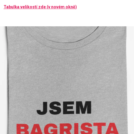
Tabulka velikostí zde (v novém okně)
Příležitosti
Domácnost
Kolekce
Oblečení
Přihlášení