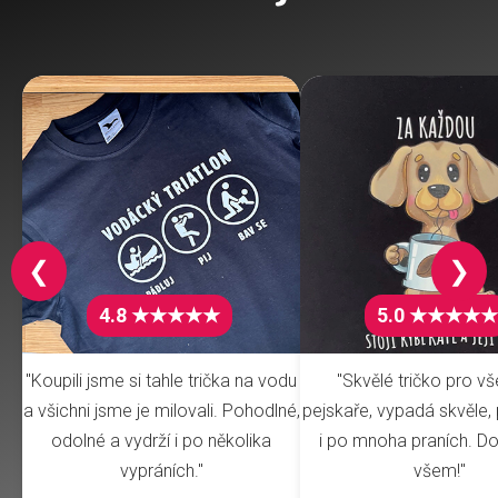
❮
❯
4.8 ★★★★★
5.0 ★★★★★
"Koupili jsme si tahle trička na vodu
"Skvělé tričko pro v
a všichni jsme je milovali. Pohodlné,
pejskaře, vypadá skvěle, 
odolné a vydrží i po několika
i po mnoha praních. Do
vypráních."
všem!"