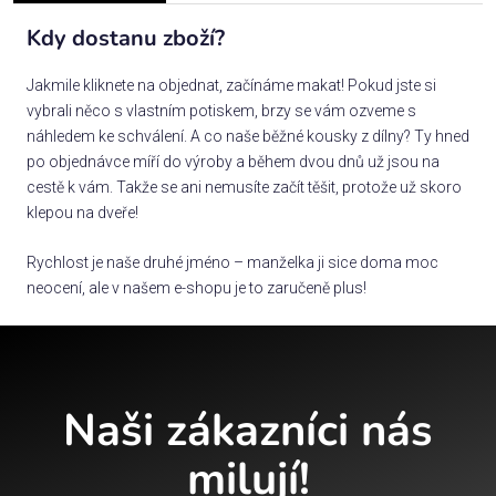
Kdy dostanu zboží?
Jakmile kliknete na objednat, začínáme makat! Pokud jste si
vybrali něco s vlastním potiskem, brzy se vám ozveme s
náhledem ke schválení. A co naše běžné kousky z dílny? Ty hned
po objednávce míří do výroby a během dvou dnů už jsou na
cestě k vám. Takže se ani nemusíte začít těšit, protože už skoro
klepou na dveře!
Rychlost je naše druhé jméno – manželka ji sice doma moc
neocení, ale v našem e-shopu je to zaručeně plus!
Naši zákazníci nás
milují!