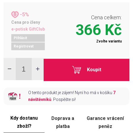
-5%
Cena celkem:
Cena pro členy
366 Kč
e-potisk GiftClub
Přihlásit
Zvolte variantu
Registrovat
Koupit
O tento produkt je zájem! Nyní ho má v košíku
7
návštěvníků
. Pospěšte si!
Kdy dostanu
Doprava a
Garance vrácení
zboží?
platba
peněz