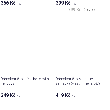
366 Kč
399 Kč
/ ks
/ ks
799 Kč
(–50 %)
Dámské tričko Life is better with
Dámské tričko Maminky
my boys
zahrádka (vlastní jména dětí)
349 Kč
419 Kč
/ ks
/ ks