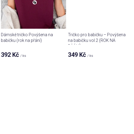
Dámské tričko Povýšena na
Tričko pro babičku – Povýšena
babičku (rok na přání)
na babičku vol.2 (ROK NA
PŘÁNÍ)
392 Kč
349 Kč
/ ks
/ ks