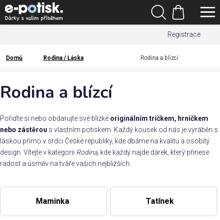
Přejít
Hledat
na
Nákupní
obsah
Registrace
košík
Den
otců
Domů
Rodina / Láska
Rodina a blízcí
Domů
Kategorie
Rodina a blízcí
Dárek
pro
Pořiďte si nebo obdarujte své blízké
originálním tričkem, hrníčkem
nebo zástěrou
s vlastním potiskem. Každý kousek od nás je vyráběn s
láskou přímo v srdci České republiky, kde dbáme na kvalitu a osobitý
Rodina
design. Vítejte v kategorii
Rodina
, kde každý najde dárek, který přinese
/
radost a úsměv na tváře vašich nejbližších.
Láska
Povolání,
Maminka
Tatínek
zájmy a
sport