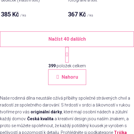
385 Kč
367 Kč
/ ks
/ ks
Načíst 40 dalších
S
t
O
r
á
399
položek celkem
v
n
l
Nahoru
k
á
o
d
v
a
á
Naše rodinná dílna neustále ožívá příběhy společně strávených chvil a
c
n
radostí ze společného darování. S hrdostí v srdci a šikovností v rukou
í
í
tvoříme pro vás
originální dárky
, které mají osobní nádech a zútulní
p
r
každý domov.
Česká kvalita
a kreativní design jsou naším znakem, a
v
proto se můžete spolehnout, že každý potištěný kousek je vyroben s
k
pečlivostí a pozorností k detailu. Prohlédněte si podkategorie
Trička