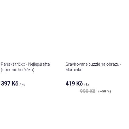
Pánské tričko - Nejlepší táta
Gravírované puzzle na obrazu -
(spermie holčička)
Maminko
397 Kč
419 Kč
/ ks
/ ks
999 Kč
(–58 %)