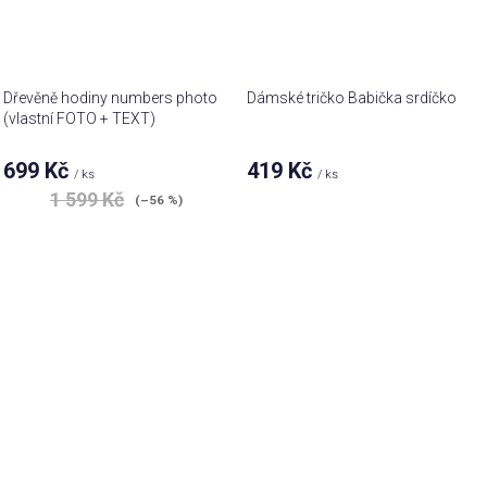
Dřevěně hodiny numbers photo
Dámské tričko Babička srdíčko
(vlastní FOTO + TEXT)
699 Kč
419 Kč
/ ks
/ ks
1 599 Kč
(–56 %)