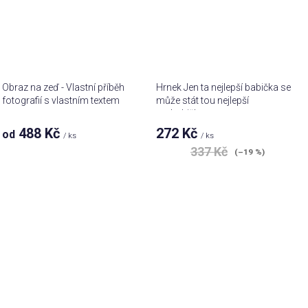
Obraz na zeď - Vlastní příběh
Hrnek Jen ta nejlepší babička se
fotografií s vlastním textem
může stát tou nejlepší
prababičkou
488 Kč
272 Kč
od
/ ks
/ ks
337 Kč
(–19 %)