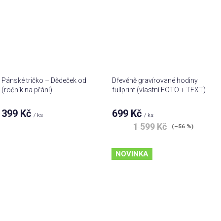
Pánské tričko – Dědeček od
Dřevěně gravírované hodiny
(ročník na přání)
fullprint (vlastní FOTO + TEXT)
399 Kč
699 Kč
/ ks
/ ks
1 599 Kč
(–56 %)
NOVINKA