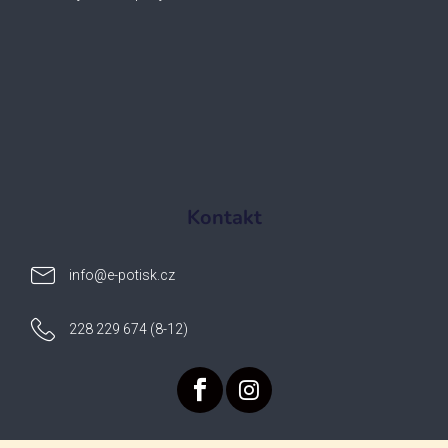
Kontakt
info
@
e-potisk.cz
228 229 674 (8-12)