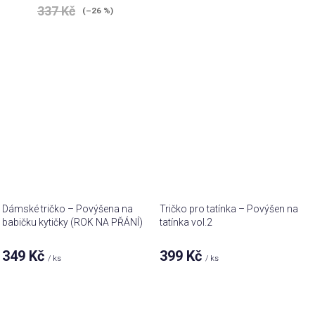
337 Kč
(–26 %)
Dámské tričko – Povýšena na
Tričko pro tatínka – Povýšen na
babičku kytičky (ROK NA PŘÁNÍ)
tatínka vol.2
349 Kč
399 Kč
/ ks
/ ks