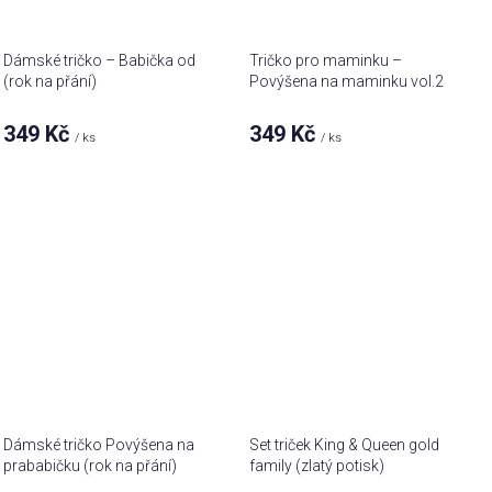
Dámské tričko – Babička od
Tričko pro maminku –
(rok na přání)
Povýšena na maminku vol.2
349 Kč
349 Kč
/ ks
/ ks
Dámské tričko Povýšena na
Set triček King & Queen gold
prababičku (rok na přání)
family (zlatý potisk)