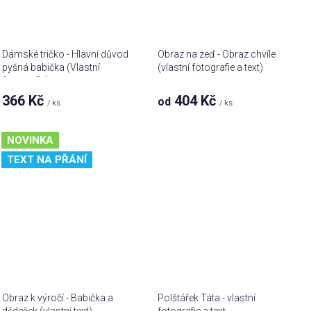
Dámské tričko - Hlavní důvod
Obraz na zeď - Obraz chvíle
pyšná babička (Vlastní
(vlastní fotografie a text)
fotografie)
366 Kč
404 Kč
od
/ ks
/ ks
NOVINKA
TEXT NA PŘÁNÍ
Obraz k výročí - Babička a
Polštářek Táta - vlastní
dědeček (vlastní text)
fotografie a text