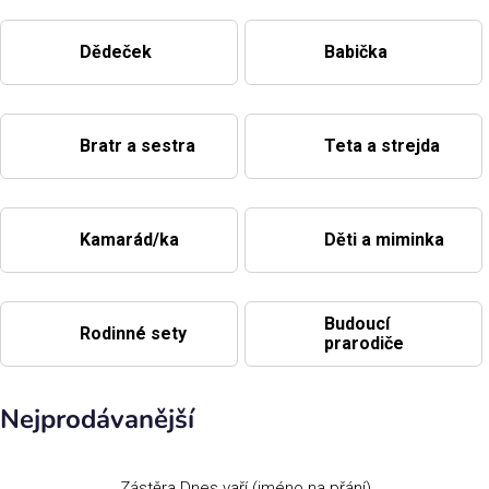
Příležitosti
Dědeček
Babička
Domácnost
Bratr a sestra
Teta a strejda
Kolekce
Kamarád/ka
Děti a miminka
Oblečení
Přihlášení
Budoucí
Rodinné sety
prarodiče
Nejprodávanější
Zástěra Dnes vaří (jméno na přání)