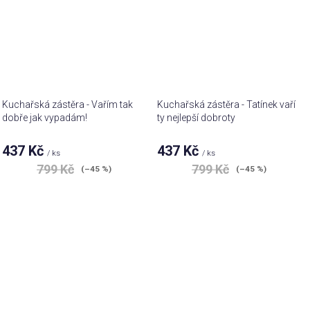
Kuchařská zástěra - Vařím tak
Kuchařská zástěra - Tatínek vaří
dobře jak vypadám!
ty nejlepší dobroty
437 Kč
437 Kč
/ ks
/ ks
799 Kč
799 Kč
(–45 %)
(–45 %)