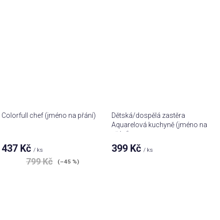
4,7
z 5
hvězdiček.
Colorfull chef (jméno na přání)
Dětská/dospělá zastěra
Aquarelová kuchyně (jméno na
přání)
437 Kč
399 Kč
/ ks
/ ks
799 Kč
(–45 %)