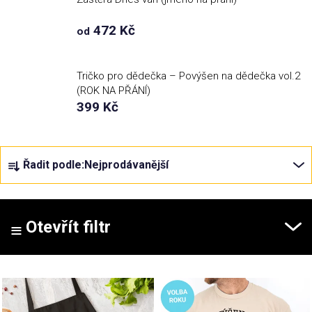
472 Kč
od
Tričko pro dědečka – Povýšen na dědečka vol.2
(ROK NA PŘÁNÍ)
399 Kč
Ř
Řadit podle:
Nejprodávanější
a
z
e
n
Otevřít filtr
í
p
V
r
ý
o