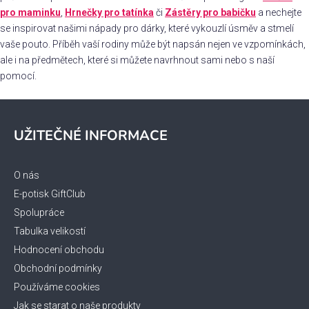
y
pro maminku
,
Hrnečky pro tatínka
či
Zástěry pro babičku
a nechejte
v
se inspirovat našimi nápady pro dárky, které vykouzlí úsměv a stmelí
ý
vaše pouto. Příběh vaší rodiny může být napsán nejen ve vzpomínkách,
p
ale i na předmětech, které si můžete navrhnout sami nebo s naší
i
pomocí.
s
u
Z
á
UŽITEČNÉ INFORMACE
p
a
t
O nás
í
E-potisk GiftClub
Spolupráce
Tabulka velikostí
Hodnocení obchodu
Obchodní podmínky
Používáme cookies
Jak se starat o naše produkty