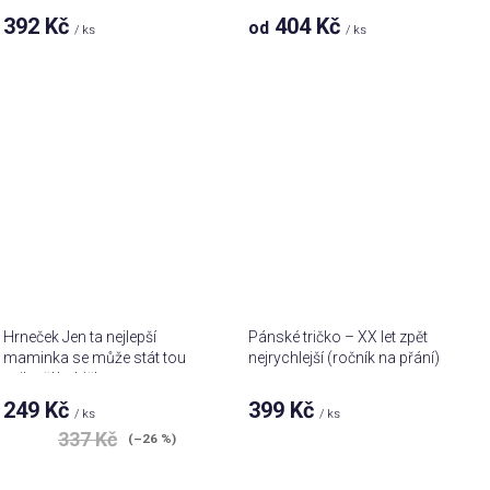
392 Kč
404 Kč
od
/ ks
/ ks
Hrneček Jen ta nejlepší
Pánské tričko – XX let zpět
maminka se může stát tou
nejrychlejší (ročník na přání)
nejlepší babičkou
249 Kč
399 Kč
/ ks
/ ks
Průměrné
337 Kč
(–26 %)
hodnocení
produktu
je