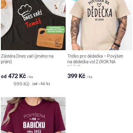
p
d
i
u
s
k
p
t
r
ů
o
d
u
Zástěra Dnes vaří (jméno na
Tričko pro dědečka – Povýšen
k
přání)
na dědečka vol.2 (ROK NA
PŘÁNÍ)
t
472 Kč
399 Kč
od
ů
/ ks
/ ks
999 Kč
(až –52 %)