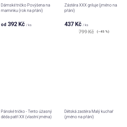
Dámské tričko Povýšena na
Zástěra XXX griluje (jméno na
maminku (rok na přání)
přání)
392 Kč
437 Kč
od
/ ks
/ ks
799 Kč
(–45 %)
Pánské tričko - Tento úžasný
Dětská zastěra Malý kuchař
děda patří XX (vlastní jména)
(jméno na přání)