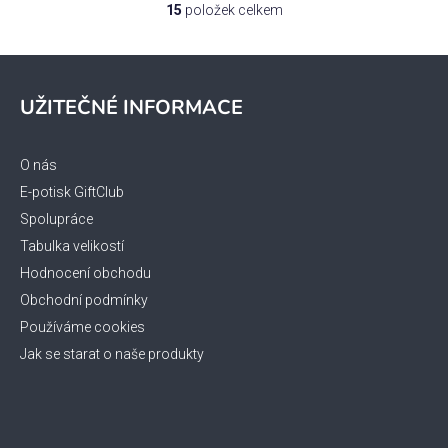
15
položek celkem
O
v
l
Z
á
á
UŽITEČNÉ INFORMACE
d
p
a
a
c
t
O nás
í
í
p
E-potisk GiftClub
r
Spolupráce
v
Tabulka velikostí
k
Hodnocení obchodu
y
Obchodní podmínky
v
ý
Používáme cookies
p
Jak se starat o naše produkty
i
s
u