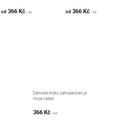
366 Kč
366 Kč
od
od
/ ks
/ ks
Dámské tričko zahradničení je
moje vášeň
366 Kč
/ ks