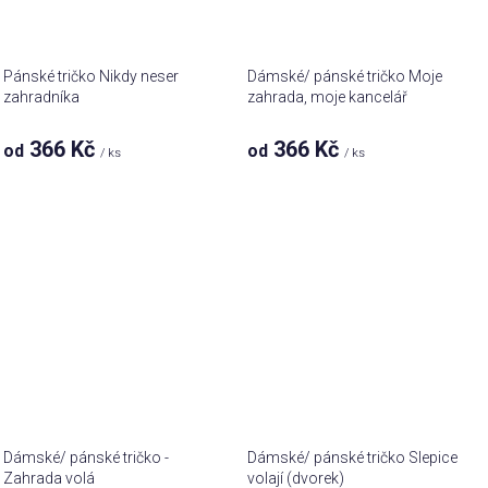
Pánské tričko Nikdy neser
Dámské/ pánské tričko Moje
zahradníka
zahrada, moje kancelář
366 Kč
366 Kč
od
od
/ ks
/ ks
Dámské/ pánské tričko -
Dámské/ pánské tričko Slepice
Zahrada volá
volají (dvorek)