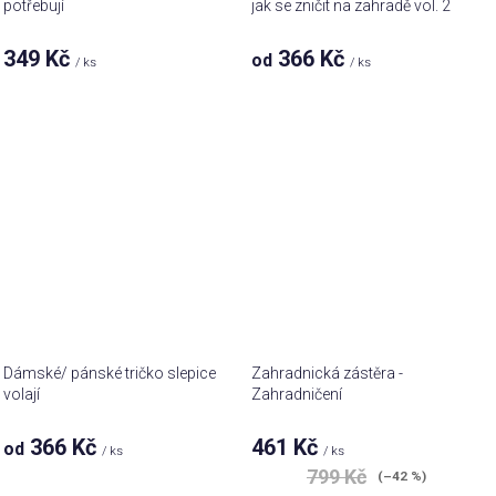
potřebují
jak se zničit na zahradě vol. 2
349 Kč
366 Kč
od
/ ks
/ ks
Dámské/ pánské tričko slepice
Zahradnická zástěra -
volají
Zahradničení
366 Kč
461 Kč
od
/ ks
/ ks
799 Kč
(–42 %)