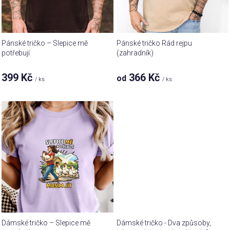
r
ů
o
d
u
Pánské tričko – Slepice mě
Pánské tričko Rád rejpu
k
potřebují
(zahradník)
t
399 Kč
366 Kč
od
ů
/ ks
/ ks
Dámské tričko – Slepice mě
Dámské tričko - Dva způsoby,