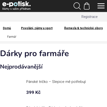
Přejít
Hledat
na
Nákupní
obsah
Registrace
košík
Den
otců
Domů
Povolání, zájmy a sport
Řemesla & technické obory
Domů
Farmář
Kategorie
Dárky pro farmáře
Dárek
pro
Nejprodávanější
Rodina
/
Láska
Pánské tričko – Slepice mě potřebují
399 Kč
Povolání,
zájmy a
sport