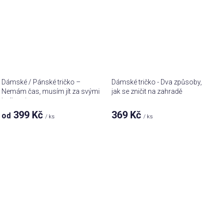
Dámské / Pánské tričko –
Dámské tričko - Dva způsoby,
Nemám čas, musím jít za svými
jak se zničit na zahradě
holkami
399 Kč
369 Kč
od
/ ks
/ ks