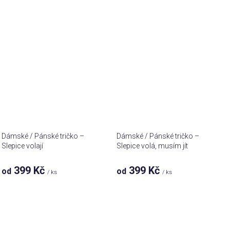
Dámské / Pánské tričko –
Dámské / Pánské tričko –
Slepice volají
Slepice volá, musím jít
399 Kč
399 Kč
od
od
/ ks
/ ks