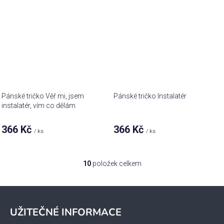
Pánské tričko Věř mi, jsem
Pánské tričko Instalatér
instalatér, vím co dělám
366 Kč
366 Kč
/ ks
/ ks
10
položek celkem
O
v
l
Z
á
á
UŽITEČNÉ INFORMACE
d
p
a