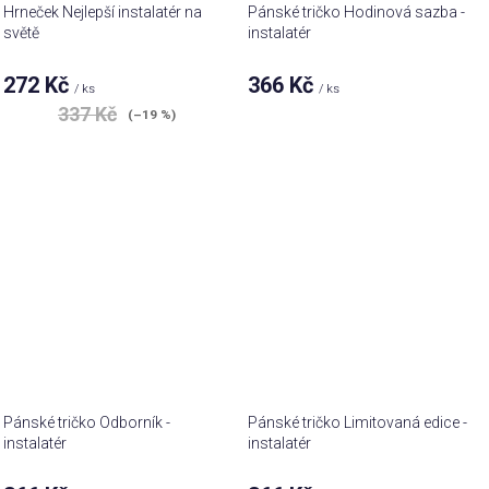
Hrneček Nejlepší instalatér na
Pánské tričko Hodinová sazba -
světě
instalatér
272 Kč
366 Kč
/ ks
/ ks
337 Kč
(–19 %)
Pánské tričko Odborník -
Pánské tričko Limitovaná edice -
instalatér
instalatér