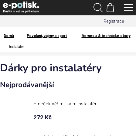
Přejít
Hledat
na
Nákupní
obsah
Registrace
košík
Den
otců
Domů
Povolání, zájmy a sport
Řemesla & technické obory
Domů
Instalatér
Kategorie
Dárky pro instalatéry
Dárek
pro
Nejprodávanější
Rodina
/
Láska
Hrneček Věř mi, jsem instalatér...
272 Kč
Povolání,
zájmy a
sport