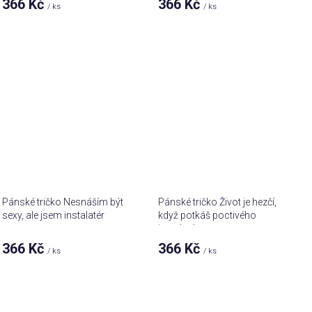
366 Kč
366 Kč
/ ks
/ ks
Pánské tričko Nesnáším být
Pánské tričko Život je hezčí,
sexy, ale jsem instalatér
když potkáš poctivého
instalatéra
366 Kč
366 Kč
/ ks
/ ks