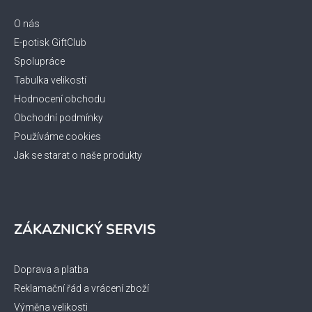
a
c
t
O nás
í
í
p
E-potisk GiftClub
r
Spolupráce
v
Tabulka velikostí
k
Hodnocení obchodu
y
Obchodní podmínky
v
ý
Používáme cookies
p
Jak se starat o naše produkty
i
s
u
ZÁKAZNICKÝ SERVIS
Doprava a platba
Reklamační řád a vrácení zboží
Výměna velikosti