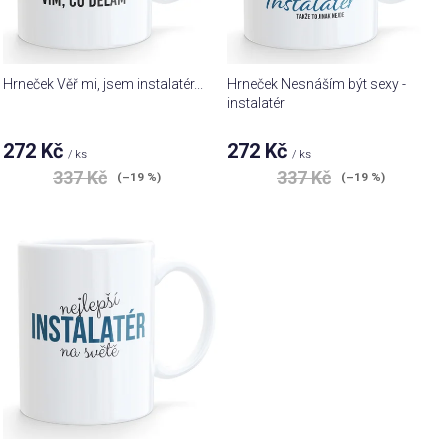
r
ů
o
d
u
Hrneček Věř mi, jsem instalatér...
Hrneček Nesnáším být sexy -
k
instalatér
t
272 Kč
272 Kč
ů
/ ks
/ ks
337 Kč
337 Kč
(–19 %)
(–19 %)