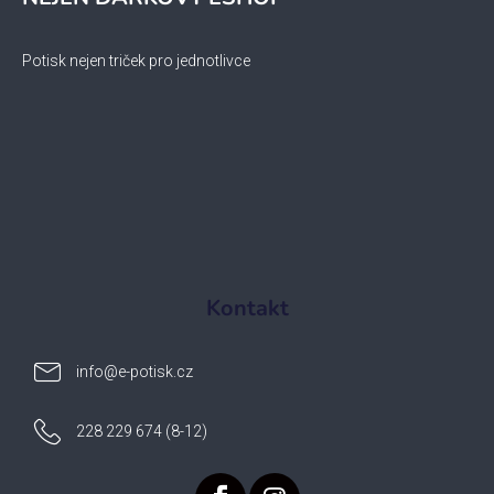
Potisk nejen triček pro jednotlivce
Kontakt
info
@
e-potisk.cz
228 229 674 (8-12)