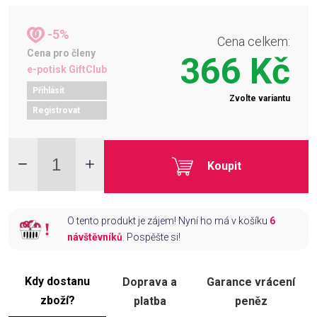
-5%
Cena celkem:
Cena pro členy
366 Kč
e-potisk GiftClub
Přihlásit
Zvolte variantu
Registrovat
Koupit
O tento produkt je zájem! Nyní ho má v košíku
6
návštěvníků
. Pospěšte si!
Kdy dostanu
Doprava a
Garance vrácení
zboží?
platba
peněz