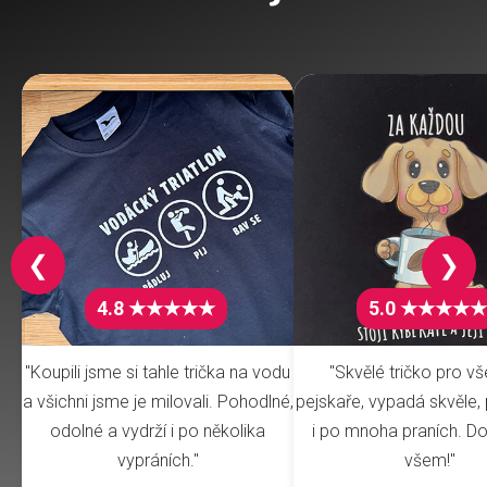
❮
❯
4.8 ★★★★★
5.0 ★★★★★
"Koupili jsme si tahle trička na vodu
"Skvělé tričko pro v
a všichni jsme je milovali. Pohodlné,
pejskaře, vypadá skvěle, 
odolné a vydrží i po několika
i po mnoha praních. Do
vypráních."
všem!"