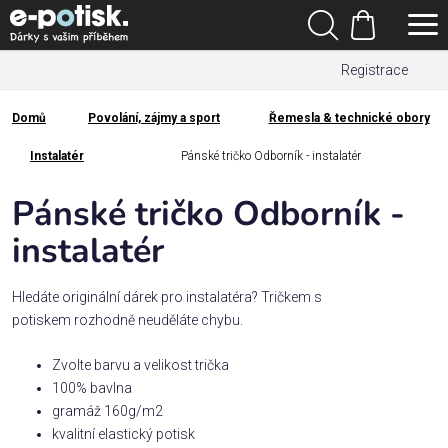
Přejít
Hledat
na
Nákupní
obsah
Registrace
košík
Den
otců
Domů
Povolání, zájmy a sport
Řemesla & technické obory
Domů
Kategorie
Instalatér
Pánské tričko Odborník - instalatér
Pánské tričko Odborník -
Dárek
pro
instalatér
Rodina
Hledáte originální dárek pro instalatéra? Tričkem s
/
potiskem rozhodně neuděláte chybu.
Láska
Zvolte barvu a velikost trička
100% bavlna
Povolání,
gramáž 160g/m2
zájmy a
sport
kvalitní elastický potisk