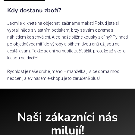
Kdy dostanu zboží?
Jakmile kliknete na objednat, začínáme makat! Pokud jste si
vybrali něco s vlastním potiskem, brzy se vám ozveme s
náhledem ke schválení. A co naše běžné kousky z dílny? Ty hned
po objednávce míří do výroby a během dvou dnů už jsou na
cestě k vám. Takže se ani nemusíte začít těšit, protože už skoro
klepou na dveře!
Rychlost je naše druhé jméno – manželka ji sice doma moc
neocení, ale v našem e-shopu je to zaručeně plus!
Naši zákazníci nás
milují!