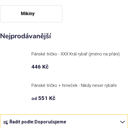
Příležitosti
Mikiny
Domácnost
Nejprodávanější
Kolekce
Pánské tričko - XXX Král rybář (jméno na přání)
Oblečení
446 Kč
Přihlášení
Pánské tričko + hrneček - Nikdy neser rybáře
551 Kč
od
Ř
Řadit podle:
Doporučujeme
a