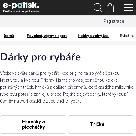
Přejít
Hledat
na
Nákupní
obsah
Registrace
košík
Den
otců
Domů
Povolání, zájmy a sport
Hobby a volný čas
Rybařina
Domů
Kategorie
Dárky pro rybáře
Dárek
pro
Vítejte ve světě dárků pro rybáře, kde originalita splývá s českou
kreativitou a kvalitou. Připravili jsme pro vás jedinečnou kolekci
potištěných triček, hrníčků a dalších předmětů, které každého milovníka
Rodina
rybolovu potěší a zahřejí u srdce. Pojďte objevit dárky, které vykouzlí
/
úsměv na tváři každého zapáleného rybáře.
Láska
Povolání,
Hrnečky a
Trička
zájmy a
plecháčky
sport