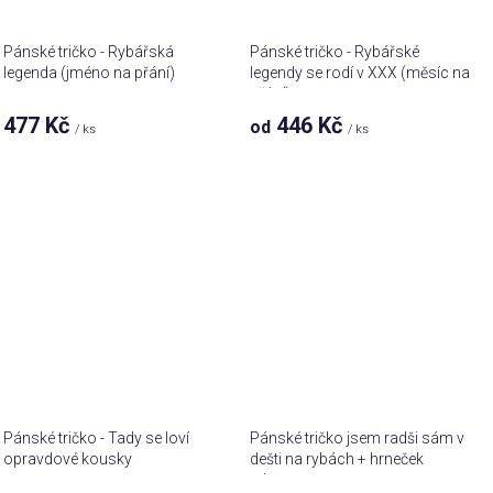
Pánské tričko - Rybářská
Pánské tričko - Rybářské
legenda (jméno na přání)
legendy se rodí v XXX (měsíc na
přání)
477 Kč
446 Kč
od
/ ks
/ ks
Pánské tričko - Tady se loví
Pánské tričko jsem radši sám v
opravdové kousky
dešti na rybách + hrneček
zdarma