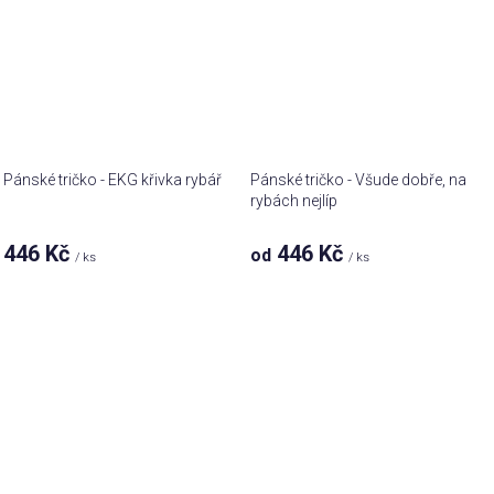
Pánské tričko - EKG křivka rybář
Pánské tričko - Všude dobře, na
rybách nejlíp
446 Kč
446 Kč
od
/ ks
/ ks