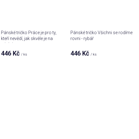
Pánské tričko Práce je pro ty,
Pánské tričko Všichni se rodíme
kteří nevědí, jak skvěle je na
rovni - rybář
rybách
446 Kč
446 Kč
/ ks
/ ks