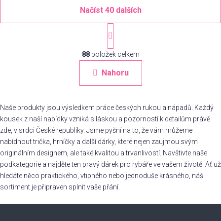
Načíst 40 dalších
S
t
O
r
á
88
položek celkem
v
n
l
Nahoru
k
á
o
d
v
a
á
Naše produkty jsou výsledkem práce českých rukou a nápadů. Každý
c
n
kousek z naší nabídky vzniká s láskou a pozorností k detailům právě
í
í
zde, v srdci České republiky. Jsme pyšní na to, že vám můžeme
p
r
nabídnout trička, hrníčky a další dárky, které nejen zaujmou svým
v
originálním designem, ale také kvalitou a trvanlivostí. Navštivte naše
k
podkategorie a najděte ten pravý dárek pro rybáře ve vašem životě. Ať už
y
hledáte něco praktického, vtipného nebo jednoduše krásného, náš
v
sortiment je připraven splnit vaše přání.
ý
Z
p
i