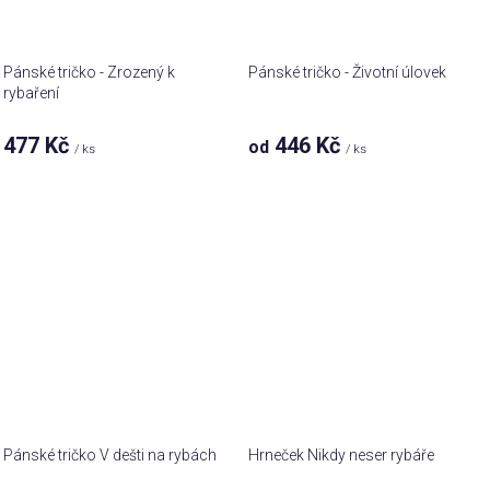
Pánské tričko - Zrozený k
Pánské tričko - Životní úlovek
rybaření
477 Kč
446 Kč
od
/ ks
/ ks
Pánské tričko V dešti na rybách
Hrneček Nikdy neser rybáře