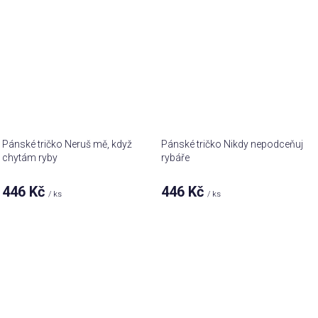
Pánské tričko Neruš mě, když
Pánské tričko Nikdy nepodceňuj
chytám ryby
rybáře
446 Kč
446 Kč
/ ks
/ ks