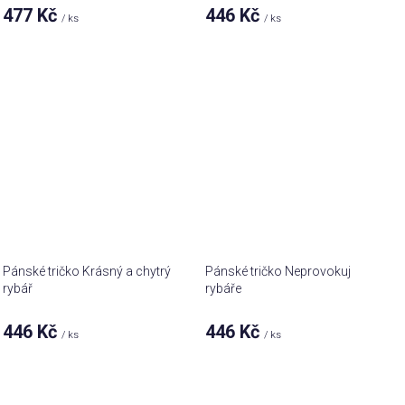
477 Kč
446 Kč
/ ks
/ ks
Pánské tričko Krásný a chytrý
Pánské tričko Neprovokuj
rybář
rybáře
446 Kč
446 Kč
/ ks
/ ks