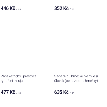
446 Kč
352 Kč
/ ks
/ ks
Pánské tričko I přestože
Sada dvou hrnečků Nejmilejší
rybaření miluju...
úlovek (cena za oba hrnečky)
477 Kč
635 Kč
/ ks
/ ks