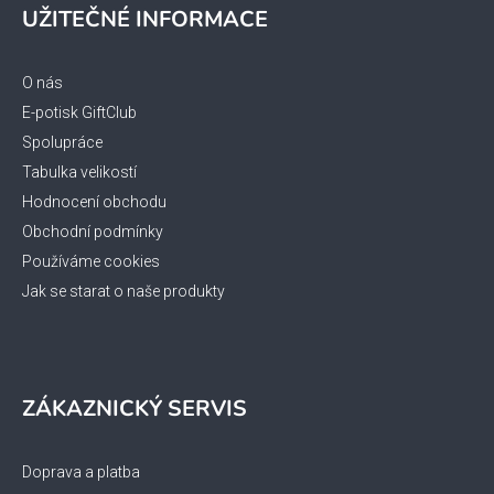
á
UŽITEČNÉ INFORMACE
s
p
u
a
t
O nás
í
E-potisk GiftClub
Spolupráce
Tabulka velikostí
Hodnocení obchodu
Obchodní podmínky
Používáme cookies
Jak se starat o naše produkty
ZÁKAZNICKÝ SERVIS
Doprava a platba