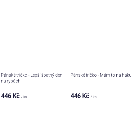
Pánské tričko - Lepší špatný den
Pánské tričko - Mám to na háku
na rybách
446 Kč
446 Kč
/ ks
/ ks