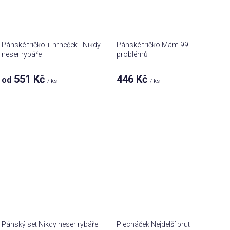
Pánské tričko + hrneček - Nikdy
Pánské tričko Mám 99
neser rybáře
problémů
551 Kč
446 Kč
od
/ ks
/ ks
Pánský set Nikdy neser rybáře
Plecháček Nejdelší prut