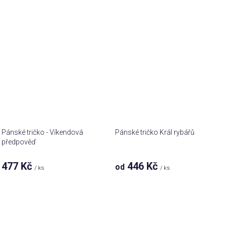
Pánské tričko - Víkendová
Pánské tričko Král rybářů
předpověď
477 Kč
446 Kč
od
/ ks
/ ks