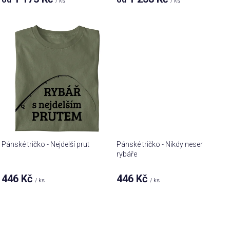
ů
/ ks
/ ks
Pánské tričko - Nejdelší prut
Pánské tričko - Nikdy neser
rybáře
446 Kč
446 Kč
/ ks
/ ks