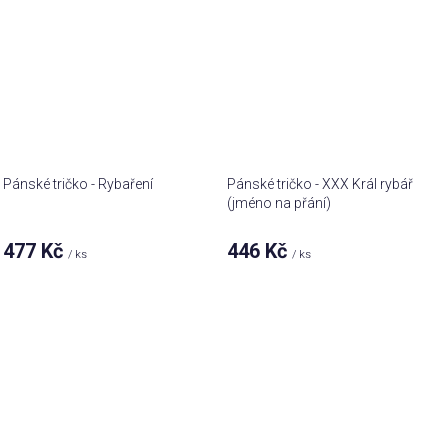
Pánské tričko - Rybaření
Pánské tričko - XXX Král rybář
(jméno na přání)
477 Kč
446 Kč
/ ks
/ ks