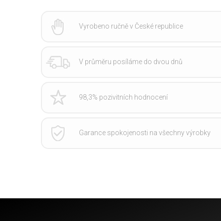
Vyrobeno ručně v České republice
V průměru posíláme do dvou dnů
98,3% pozivitních hodnocení
Garance spokojenosti na všechny výrobky