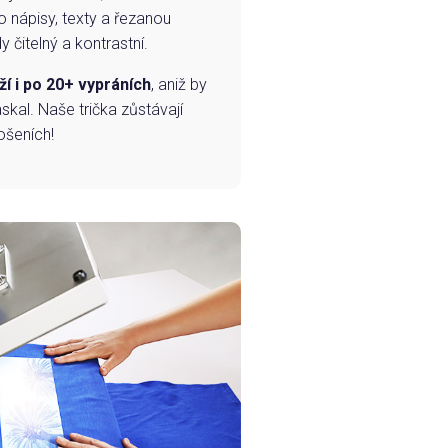
o nápisy, texty a řezanou
 čitelný a kontrastní.
ží i po 20+ vypráních
, aniž by
skal. Naše trička zůstávají
ošeních!