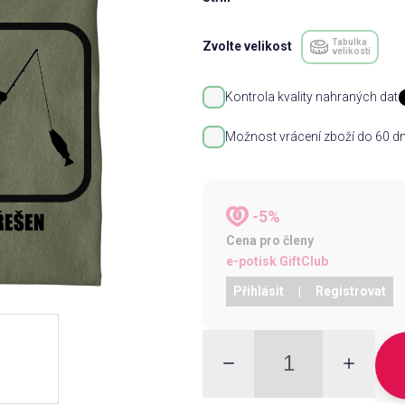
Tabulka
Zvolte velikost
velikostí
Kontrola kvality nahraných dat
Možnost vrácení zboží do 60 dn
-5%
Cena pro členy
e-potisk GiftClub
Přihlásit
|
Registrovat