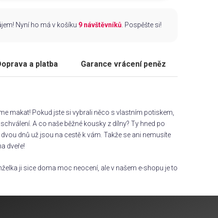
zájem! Nyní ho má v košíku
9 návštěvníků
. Pospěšte si!
oprava a platba
Garance vrácení peněz
áme makat! Pokud jste si vybrali něco s vlastním potiskem,
chválení. A co naše běžné kousky z dílny? Ty hned po
dvou dnů už jsou na cestě k vám. Takže se ani nemusíte
na dveře!
želka ji sice doma moc neocení, ale v našem e-shopu je to