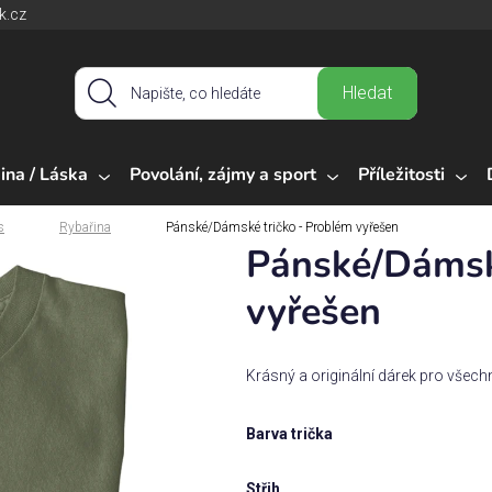
k.cz
Hledat
ina / Láska
Povolání, zájmy a sport
Příležitosti
s
Rybařina
Pánské/Dámské tričko - Problém vyřešen
Pánské/Dámsk
vyřešen
Krásný a originální dárek pro všech
Barva trička
Střih