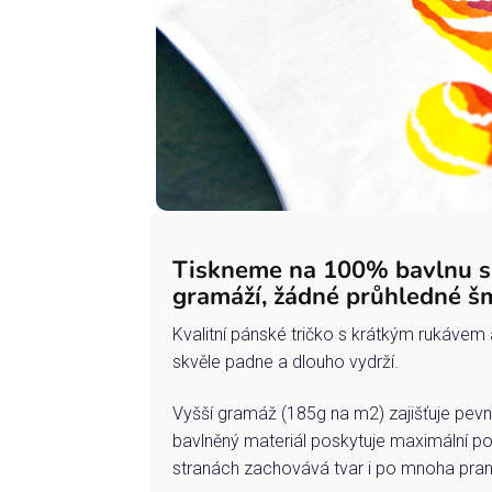
Tiskneme na 100% bavlnu 
gramáží, žádné průhledné š
Kvalitní pánské tričko s krátkým rukávem 
skvěle padne a dlouho vydrží.
Vyšší gramáž (185g na m2) zajišťuje pevn
bavlněný materiál poskytuje maximální po
stranách zachovává tvar i po mnoha pran