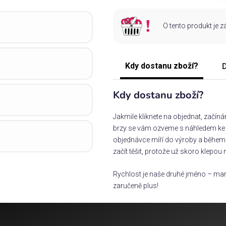
O tento produkt je 
Kdy dostanu zboží?
D
Kdy dostanu zboží?
Jakmile kliknete na objednat, začín
brzy se vám ozveme s náhledem ke s
objednávce míří do výroby a během 
začít těšit, protože už skoro klepou 
Rychlost je naše druhé jméno – man
zaručeně plus!