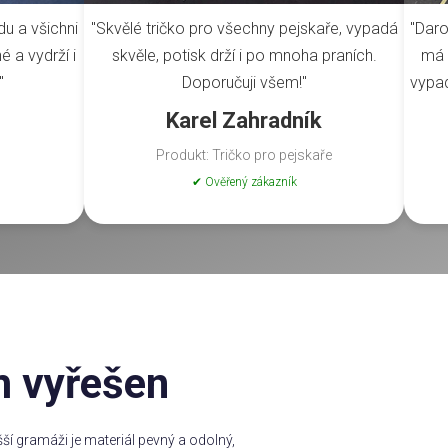
du a všichni
"Skvělé tričko pro všechny pejskaře, vypadá
"Daro
é a vydrží i
skvěle, potisk drží i po mnoha praních.
má 
"
Doporučuji všem!"
vypad
Karel Zahradník
Produkt: Tričko pro pejskaře
✔ Ověřený zákazník
m vyřešen
í gramáži je materiál pevný a odolný,