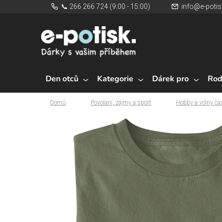
Přejít
📞 266 266 724 (9:00 - 15:00)
info@e-potis
na
obsah
Den otců
Kategorie
Dárek pro
Rod
Domů
Povolání, zájmy a sport
Hobby a volný ča
Domů