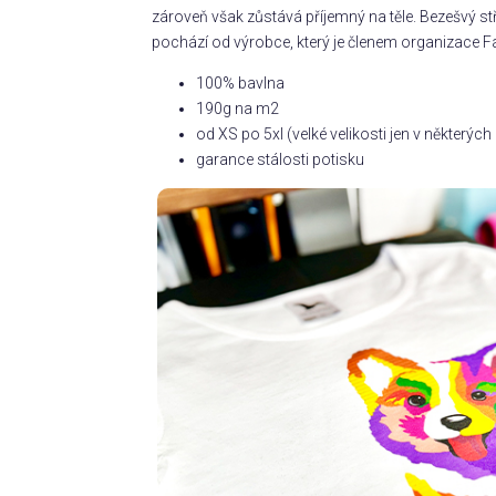
zároveň však zůstává příjemný na těle. Bezešvý s
pochází od výrobce, který je členem organizace Fa
100% bavlna
190g na m2
od XS po 5xl (velké velikosti jen v některý
garance stálosti potisku