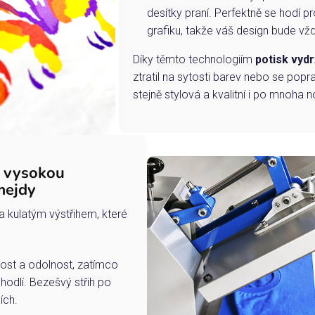
desítky praní. Perfektně se hodí pr
grafiku, takže váš design bude vždy
Díky těmto technologiím
potisk vydr
ztratil na sytosti barev nebo se popra
stejně stylová a kvalitní i po mnoha n
s vysokou
mejdy
a kulatým výstřihem, které
ost a odolnost, zatímco
hodlí. Bezešvý střih po
ích.