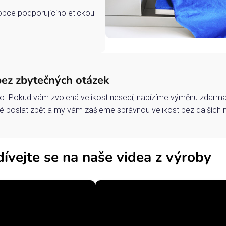
robce podporujícího etickou
bez zbytečných otázek
o. Pokud vám zvolená velikost nesedí, nabízíme výměnu zdarma 
 poslat zpět a my vám zašleme správnou velikost bez dalších 
ívejte se na naše videa z výroby