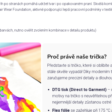
třih po stranách pomáhá udržet tvar i po opakovaném praní. Skvělá komb
ir Wear Foundation, aktivně podporující lepší pracovní podmínky v textil
ch barvách, nutno ověřit zvolením kombinace v detailu produktu)
Proč právě naše trička?
Představte si tričko, které si oblíbít
stále skvěle vypadá! Díky moderním 
zaručujeme precizní detaily a dlouho
DTG tisk (Direct to Garment)
– d
motivy na tričko s neuvěřitelnou př
nejjemnější detaily zůstanou ostré
Flex fólie
se zažehluje při 175 °C 