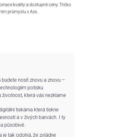
inace kvality a dostupné ceny. Tričko
ním průmyslu v Asii.
e a budete nosit znovu a znovu –
technologiím potisku
u životnost, která vás nezklame
igitální tiskárna která tiskne
esností a v živých barvách. I ty
 a působivé.
a je tak odolná, že zvládne