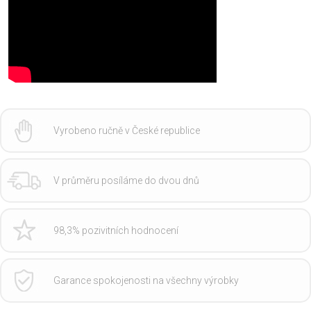
Vyrobeno ručně v České republice
V průměru posíláme do dvou dnů
98,3% pozivitních hodnocení
Garance spokojenosti na všechny výrobky