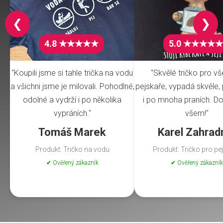
❮
❯
4.8 ★★★★★
5.0 ★★★★★
"Koupili jsme si tahle trička na vodu
"Skvělé tričko pro v
a všichni jsme je milovali. Pohodlné,
pejskaře, vypadá skvěle, 
odolné a vydrží i po několika
i po mnoha praních. Do
vypráních."
všem!"
Tomáš Marek
Karel Zahrad
Produkt: Tričko na vodu
Produkt: Tričko pro pe
✔ Ověřený zákazník
✔ Ověřený zákazník