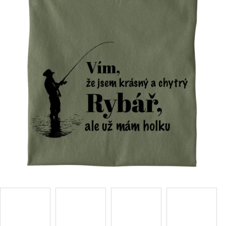
Příležitosti
Domácnost
Kolekce
Oblečení
Přihlášení