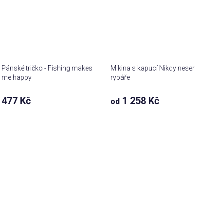
Pánské tričko - Fishing makes
Mikina s kapucí Nikdy neser
me happy
rybáře
477 Kč
1 258 Kč
od