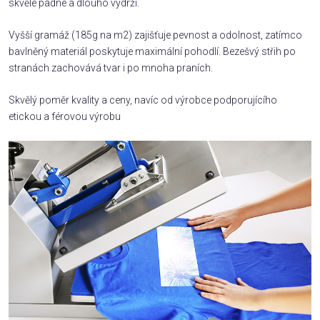
skvěle padne a dlouho vydrží.
Vyšší gramáž (185g na m2) zajišťuje pevnost a odolnost, zatímco
bavlněný materiál poskytuje maximální pohodlí. Bezešvý střih po
stranách zachovává tvar i po mnoha praních.
Skvělý poměr kvality a ceny, navíc od výrobce podporujícího
etickou a férovou výrobu