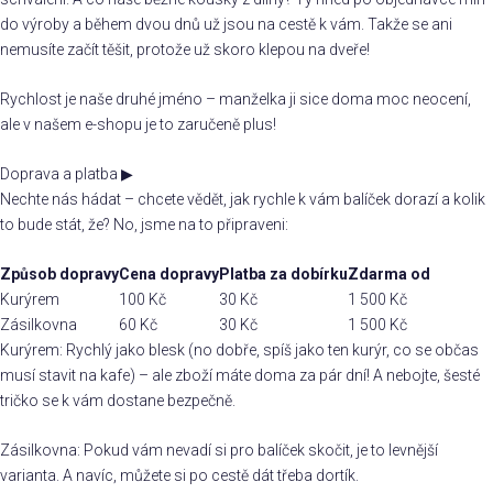
do výroby a během dvou dnů už jsou na cestě k vám. Takže se ani
nemusíte začít těšit, protože už skoro klepou na dveře!
Rychlost je naše druhé jméno – manželka ji sice doma moc neocení,
ale v našem e-shopu je to zaručeně plus!
Doprava a platba
▶
Nechte nás hádat – chcete vědět, jak rychle k vám balíček dorazí a kolik
to bude stát, že? No, jsme na to připraveni:
Způsob dopravy
Cena dopravy
Platba za dobírku
Zdarma od
Kurýrem
100 Kč
30 Kč
1 500 Kč
Zásilkovna
60 Kč
30 Kč
1 500 Kč
Kurýrem: Rychlý jako blesk (no dobře, spíš jako ten kurýr, co se občas
musí stavit na kafe) – ale zboží máte doma za pár dní! A nebojte, šesté
tričko se k vám dostane bezpečně.
Zásilkovna: Pokud vám nevadí si pro balíček skočit, je to levnější
varianta. A navíc, můžete si po cestě dát třeba dortík.