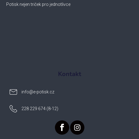
Potisk nejen triček pro jednotlivce
Kontakt
info
@
e-potisk.cz
228 229 674 (8-12)