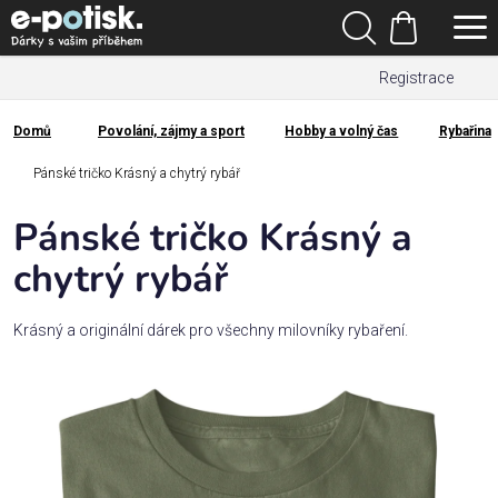
Přejít
Hledat
na
Nákupní
obsah
Registrace
košík
Den
otců
Domů
Povolání, zájmy a sport
Hobby a volný čas
Rybařina
Domů
Kategorie
Pánské tričko Krásný a chytrý rybář
Pánské tričko Krásný a
Dárek
pro
chytrý rybář
Rodina
Krásný a originální dárek pro všechny milovníky rybaření.
/
Láska
Povolání,
zájmy a
sport