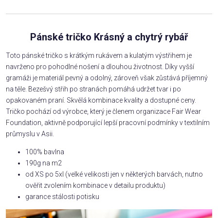
Pánské tričko Krásný a chytrý rybář
Toto pánské tričko s krátkým rukávem a kulatým výstřihem je
navrženo pro pohodlné nošení a dlouhou životnost. Díky vyšší
gramáži je materiál pevný a odolný, zároveň však zůstává příjemný
na těle. Bezešvý střih po stranách pomáhá udržet tvar i po
opakovaném praní. Skvělá kombinace kvality a dostupné ceny.
Tričko pochází od výrobce, který je členem organizace Fair Wear
Foundation, aktivně podporující lepší pracovní podmínky v textilním
průmyslu v Asii.
100% bavlna
190g na m2
od XS po 5xl (velké velikosti jen v některých barvách, nutno
ověřit zvolením kombinace v detailu produktu)
garance stálosti potisku