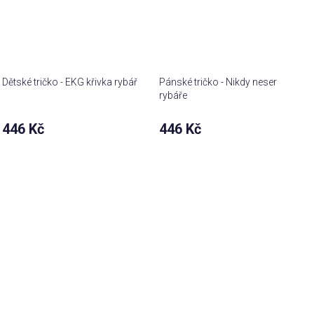
Dětské tričko - EKG křivka rybář
Pánské tričko - Nikdy neser
rybáře
446 Kč
446 Kč