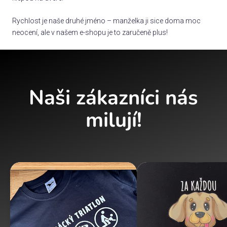
Rychlost je naše druhé jméno – manželka ji sice doma moc
neocení, ale v našem e-shopu je to zaručeně plus!
Naši zákazníci nás
milují!