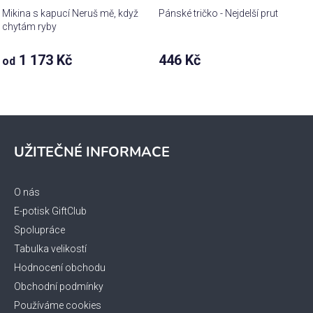
Mikina s kapucí Neruš mě, když
Pánské tričko - Nejdelší prut
chytám ryby
1 173 Kč
446 Kč
od
Z
á
UŽITEČNÉ INFORMACE
p
a
t
O nás
í
E-potisk GiftClub
Spolupráce
Tabulka velikostí
Hodnocení obchodu
Obchodní podmínky
Používáme cookies