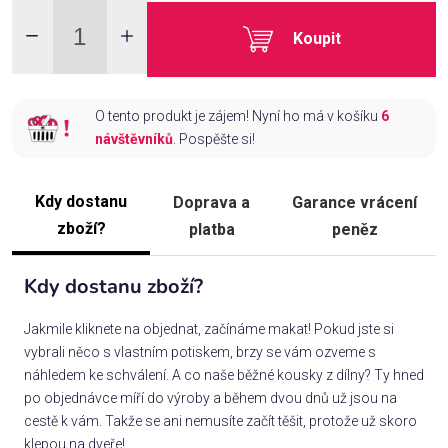
Koupit
O tento produkt je zájem! Nyní ho má v košíku
6
návštěvníků
. Pospěšte si!
Kdy dostanu
Doprava a
Garance vrácení
zboží?
platba
peněz
Kdy dostanu zboží?
Jakmile kliknete na objednat, začínáme makat! Pokud jste si
vybrali něco s vlastním potiskem, brzy se vám ozveme s
náhledem ke schválení. A co naše běžné kousky z dílny? Ty hned
po objednávce míří do výroby a během dvou dnů už jsou na
cestě k vám. Takže se ani nemusíte začít těšit, protože už skoro
klepou na dveře!