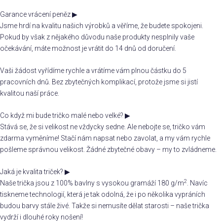
Garance vrácení peněz
▶
Jsme hrdí na kvalitu našich výrobků a věříme, že budete spokojeni.
Pokud by však z nějakého důvodu naše produkty nesplnily vaše
očekávání, máte možnost je vrátit do 14 dnů od doručení.
Vaši žádost vyřídíme rychle a vrátíme vám plnou částku do 5
pracovních dnů. Bez zbytečných komplikací, protože jsme si jistí
kvalitou naší práce.
Co když mi bude tričko malé nebo velké?
▶
Stává se, že si velikost ne vždycky sedne. Ale nebojte se, tričko vám
zdarma vyměníme! Stačí nám napsat nebo zavolat, a my vám rychle
pošleme správnou velikost. Žádné zbytečné obavy – my to zvládneme.
Jaká je kvalita triček?
▶
2
Naše trička jsou z 100% bavlny s vysokou gramáží 180 g/m
. Navíc
tiskneme technologií, která je tak odolná, že i po několika vypráních
budou barvy stále živé. Takže si nemusíte dělat starosti – naše trička
vydrží i dlouhé roky nošení!