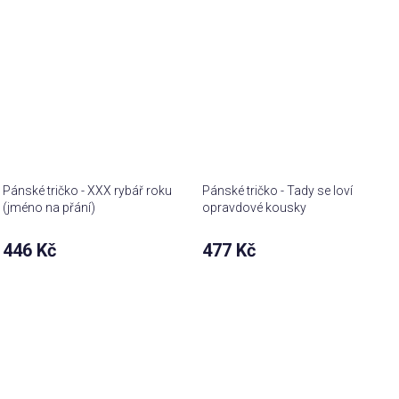
Pánské tričko - XXX rybář roku
Pánské tričko - Tady se loví
(jméno na přání)
opravdové kousky
446 Kč
477 Kč