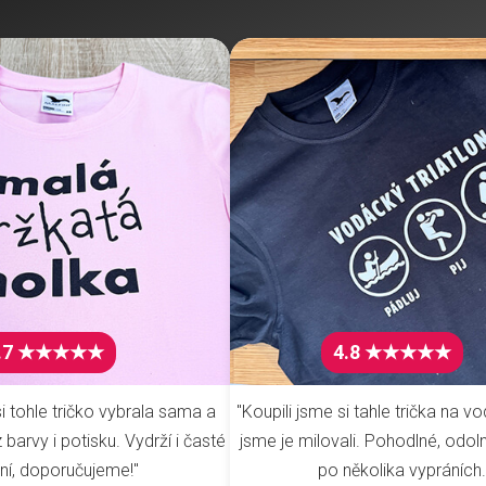
.7 ★★★★★
4.8 ★★★★★
i tohle tričko vybrala sama a
"Koupili jsme si tahle trička na vo
barvy i potisku. Vydrží i časté
jsme je milovali. Pohodlné, odoln
ní, doporučujeme!"
po několika vypráních.