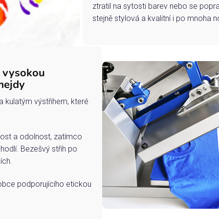
ztratil na sytosti barev nebo se popra
stejně stylová a kvalitní i po mnoha n
s vysokou
mejdy
a kulatým výstřihem, které
ost a odolnost, zatímco
hodlí. Bezešvý střih po
ích.
robce podporujícího etickou