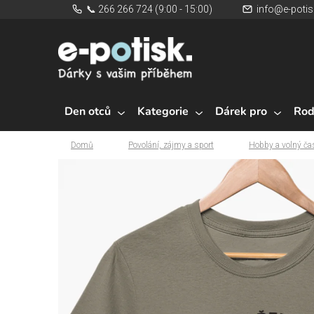
Přejít
📞 266 266 724 (9:00 - 15:00)
info@e-potis
na
obsah
Den otců
Kategorie
Dárek pro
Rod
Domů
Povolání, zájmy a sport
Hobby a volný ča
Domů