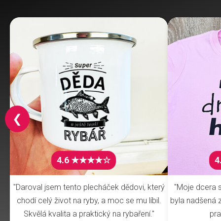
❮
4.6 ★★★★☆
4
"Daroval jsem tento plecháček dědovi, který
"Moje dcera s
chodí celý život na ryby, a moc se mu líbil.
byla nadšená z 
Skvělá kvalita a praktický na rybaření."
pra