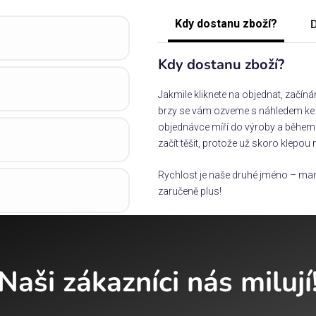
Kdy dostanu zboží?
D
Kdy dostanu zboží?
Jakmile kliknete na objednat, začín
brzy se vám ozveme s náhledem ke s
objednávce míří do výroby a během 
začít těšit, protože už skoro klepou 
Rychlost je naše druhé jméno – man
zaručeně plus!
Naši zákazníci nás milují