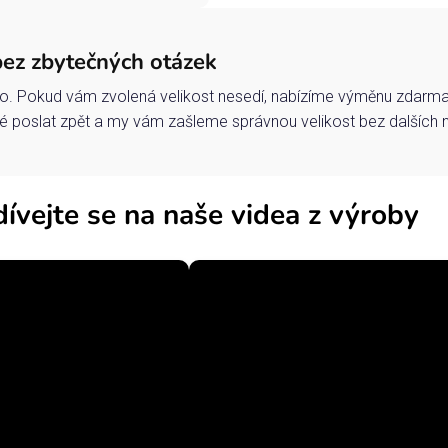
bez zbytečných otázek
o. Pokud vám zvolená velikost nesedí, nabízíme výměnu zdarma 
 poslat zpět a my vám zašleme správnou velikost bez dalších 
ívejte se na naše videa z výroby