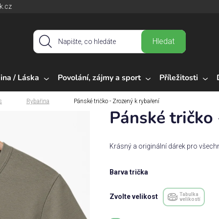
k.cz
Hledat
ina / Láska
Povolání, zájmy a sport
Příležitosti
s
Rybařina
Pánské tričko - Zrozený k rybaření
Pánské tričko 
Krásný a originální dárek pro všech
Barva trička
Tabulka
Zvolte velikost
velikostí