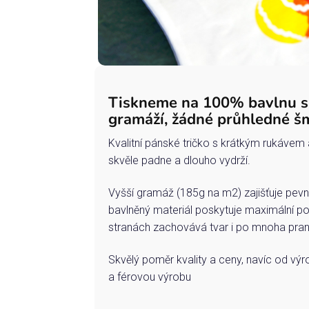
Tiskneme na 100% bavlnu 
gramáží, žádné průhledné š
Kvalitní pánské tričko s krátkým rukávem 
skvěle padne a dlouho vydrží.
Vyšší gramáž (185g na m2) zajišťuje pevn
bavlněný materiál poskytuje maximální po
stranách zachovává tvar i po mnoha pran
Skvělý poměr kvality a ceny, navíc od vý
a férovou výrobu