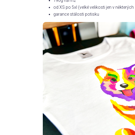
190g na m2
od XS po 5xl (velké velikosti jen v některý
garance stálosti potisku