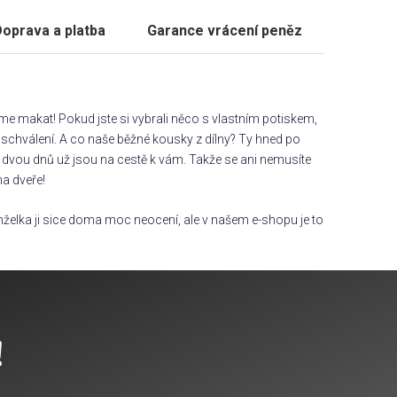
oprava a platba
Garance vrácení peněz
áme makat! Pokud jste si vybrali něco s vlastním potiskem,
chválení. A co naše běžné kousky z dílny? Ty hned po
dvou dnů už jsou na cestě k vám. Takže se ani nemusíte
na dveře!
želka ji sice doma moc neocení, ale v našem e-shopu je to
!