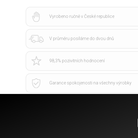
Vyrobeno ručně v České republice
V průměru posíláme do dvou dnů
98,3% pozivitních hodnocení
Garance spokojenosti na všechny výrobky