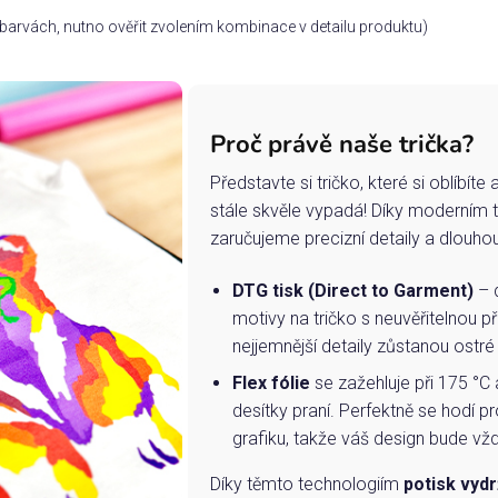
ch barvách, nutno ověřit zvolením kombinace v detailu produktu)
Proč právě naše trička?
Představte si tričko, které si oblíbít
stále skvěle vypadá! Díky moderním 
zaručujeme precizní detaily a dlouho
DTG tisk (Direct to Garment)
– d
motivy na tričko s neuvěřitelnou př
nejjemnější detaily zůstanou ostré
Flex fólie
se zažehluje při 175 °C 
desítky praní. Perfektně se hodí pr
grafiku, takže váš design bude vždy
Díky těmto technologiím
potisk vydr