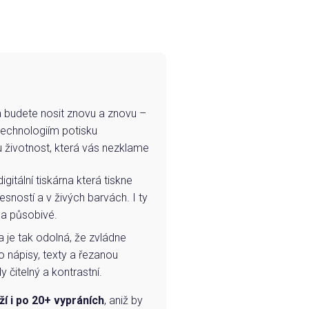
e a budete nosit znovu a znovu –
technologiím potisku
u životnost, která vás nezklame
igitální tiskárna která tiskne
esností a v živých barvách. I ty
 a působivé.
a je tak odolná, že zvládne
o nápisy, texty a řezanou
 čitelný a kontrastní.
ží i po 20+ vypráních
, aniž by