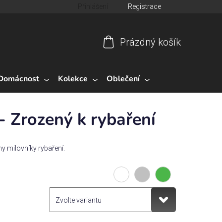
Přihlášení
Registrace
Prázdný košík
Nákupní
košík
Domácnost
Kolekce
Oblečení
- Zrozený k rybaření
ny milovníky rybaření.