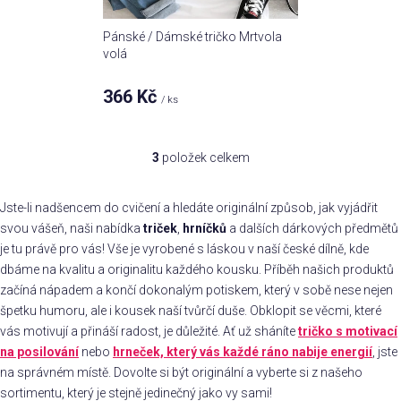
Pánské / Dámské tričko Mrtvola
volá
366 Kč
/ ks
3
položek celkem
O
v
l
Jste-li nadšencem do cvičení a hledáte originální způsob, jak vyjádřit
á
svou vášeň, naši nabídka
triček
,
hrníčků
a dalších dárkových předmětů
d
je tu právě pro vás! Vše je vyrobené s láskou v naší české dílně, kde
a
dbáme na kvalitu a originalitu každého kousku. Příběh našich produktů
c
začíná nápadem a končí dokonalým potiskem, který v sobě nese nejen
í
špetku humoru, ale i kousek naší tvůrčí duše. Obklopit se věcmi, které
p
vás motivují a přináší radost, je důležité. Ať už sháníte
tričko s motivací
r
na posilování
nebo
hrneček, který vás každé ráno nabije energií
, jste
v
na správném místě. Dovolte si být originální a vyberte si z našeho
k
sortimentu, který je stejně jedinečný jako vy sami!