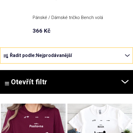
Příležitosti
Pánské / Dámské tričko Bench volá
366 Kč
Domácnost
Kolekce
Ř
Řadit podle:
Nejprodávanější
a
z
Oblečení
e
n
Otevřít filtr
Přihlášení
í
p
V
r
ý
o
p
d
i
u