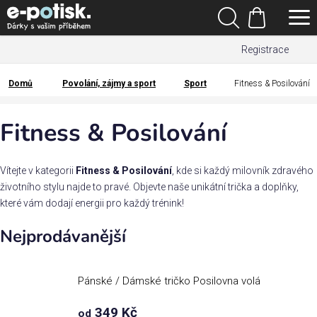
Přejít
Hledat
na
Nákupní
obsah
Registrace
košík
Den
otců
Domů
Povolání, zájmy a sport
Sport
Fitness & Posilování
Domů
Kategorie
Fitness & Posilování
Dárek
pro
Vítejte v kategorii
Fitness & Posilování
, kde si každý milovník zdravého
životního stylu najde to pravé. Objevte naše unikátní trička a doplňky,
které vám dodají energii pro každý trénink!
Rodina
/
Nejprodávanější
Láska
Povolání,
Pánské / Dámské tričko Posilovna volá
zájmy a
sport
349 Kč
od