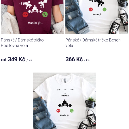
s
k
p
t
r
ů
o
d
u
Pánské / Dámské tričko
Pánské / Dámské tričko Bench
k
Posilovna volá
volá
t
349 Kč
366 Kč
od
ů
/ ks
/ ks