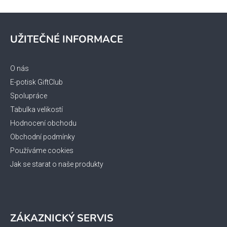
y
v
Z
ý
á
p
UŽITEČNÉ INFORMACE
p
i
s
a
u
t
O nás
í
E-potisk GiftClub
Spolupráce
Tabulka velikostí
Hodnocení obchodu
Obchodní podmínky
Používáme cookies
Jak se starat o naše produkty
ZÁKAZNICKÝ SERVIS