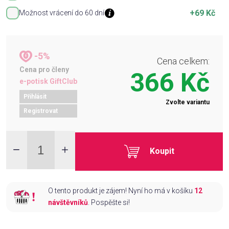
+69 Kč
Možnost vrácení do 60 dní
-5%
Cena celkem:
Cena pro členy
366 Kč
e-potisk GiftClub
Přihlásit
Zvolte variantu
Registrovat
Koupit
O tento produkt je zájem! Nyní ho má v košíku
12
návštěvníků
. Pospěšte si!