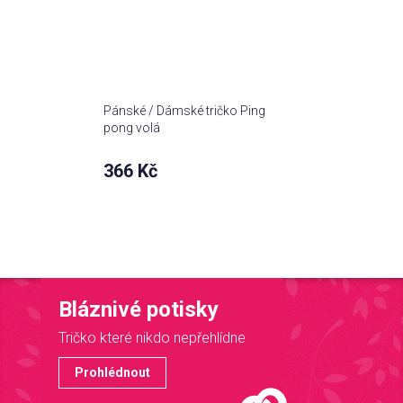
Pánské / Dámské tričko Ping
pong volá
366 Kč
Bláznivé potisky
Tričko které nikdo nepřehlídne
Prohlédnout