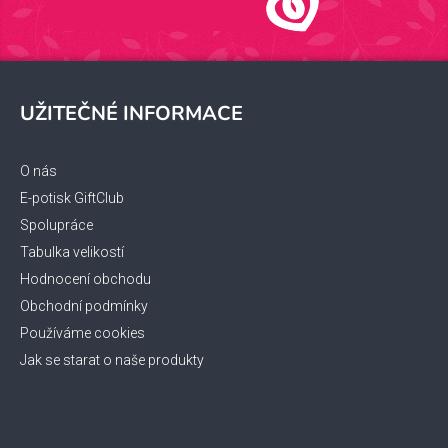
Z
á
UŽITEČNÉ INFORMACE
p
a
t
O nás
í
E-potisk GiftClub
Spolupráce
Tabulka velikostí
Hodnocení obchodu
Obchodní podmínky
Používáme cookies
Jak se starat o naše produkty