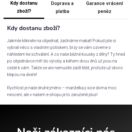
Kdy dostanu
Doprava a
Garance vrácení
zboží?
platba
peněz
Kdy dostanu zboží?
Jakmile kliknete na objednat, začínáme makat! Pokud jste si
vybrali něco s vlastním potiskem, brzy se vám ozveme s
náhledem ke schválení. A co naše běžné kousky z dílny? Ty hned
po objednávce míří do výroby a během dvou dnů už jsou na
cestě k vám. Takže se ani nemusíte začít těšit, protože už skoro
klepou na dveře!
Rychlost je naše druhé jméno – manželka ji sice doma moc
neocení, ale v našem e-shopu je to zaručeně plus!