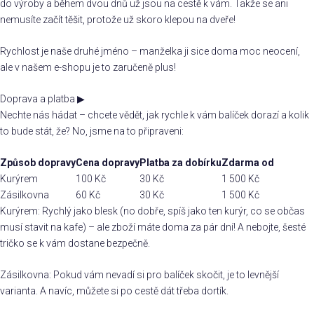
do výroby a během dvou dnů už jsou na cestě k vám. Takže se ani
nemusíte začít těšit, protože už skoro klepou na dveře!
Rychlost je naše druhé jméno – manželka ji sice doma moc neocení,
ale v našem e-shopu je to zaručeně plus!
Doprava a platba
▶
Nechte nás hádat – chcete vědět, jak rychle k vám balíček dorazí a kolik
to bude stát, že? No, jsme na to připraveni:
Způsob dopravy
Cena dopravy
Platba za dobírku
Zdarma od
Kurýrem
100 Kč
30 Kč
1 500 Kč
Zásilkovna
60 Kč
30 Kč
1 500 Kč
Kurýrem: Rychlý jako blesk (no dobře, spíš jako ten kurýr, co se občas
musí stavit na kafe) – ale zboží máte doma za pár dní! A nebojte, šesté
tričko se k vám dostane bezpečně.
Zásilkovna: Pokud vám nevadí si pro balíček skočit, je to levnější
varianta. A navíc, můžete si po cestě dát třeba dortík.