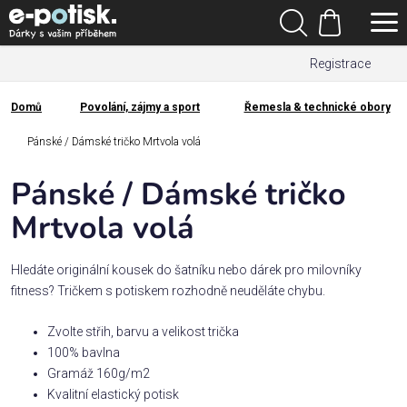
Přejít
Hledat
na
Nákupní
obsah
Registrace
košík
Den
otců
Domů
Povolání, zájmy a sport
Řemesla & technické obory
Domů
Kategorie
Pánské / Dámské tričko Mrtvola volá
Pánské / Dámské tričko
Dárek
pro
Mrtvola volá
Rodina
Hledáte originální kousek do šatníku nebo dárek pro milovníky
/
fitness? Tričkem s potiskem rozhodně neuděláte chybu.
Láska
Zvolte střih, barvu a velikost trička
100% bavlna
Povolání,
Gramáž 160g/m2
zájmy a
sport
Kvalitní elastický potisk