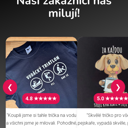
Naši zákazníci nás
milují!
❮
❯
4.8 ★★★★★
5.0 ★★★★★
"Koupili jsme si tahle trička na vodu
"Skvělé tričko pro v
a všichni jsme je milovali. Pohodlné,
pejskaře, vypadá skvěle, 