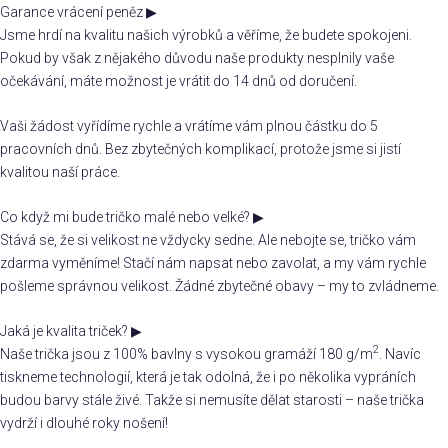
Garance vrácení peněz
▶
Jsme hrdí na kvalitu našich výrobků a věříme, že budete spokojeni.
Pokud by však z nějakého důvodu naše produkty nesplnily vaše
očekávání, máte možnost je vrátit do 14 dnů od doručení.
Vaši žádost vyřídíme rychle a vrátíme vám plnou částku do 5
pracovních dnů. Bez zbytečných komplikací, protože jsme si jistí
kvalitou naší práce.
Co když mi bude tričko malé nebo velké?
▶
Stává se, že si velikost ne vždycky sedne. Ale nebojte se, tričko vám
zdarma vyměníme! Stačí nám napsat nebo zavolat, a my vám rychle
pošleme správnou velikost. Žádné zbytečné obavy – my to zvládneme.
Jaká je kvalita triček?
▶
2
Naše trička jsou z 100% bavlny s vysokou gramáží 180 g/m
. Navíc
tiskneme technologií, která je tak odolná, že i po několika vypráních
budou barvy stále živé. Takže si nemusíte dělat starosti – naše trička
vydrží i dlouhé roky nošení!