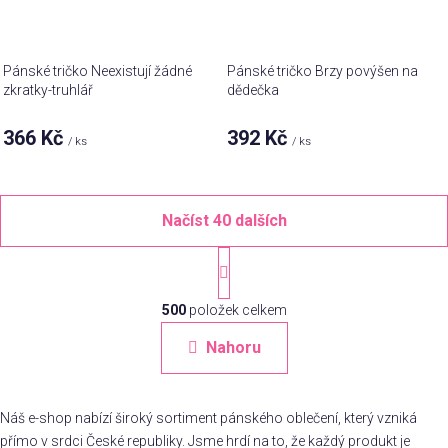
Pánské tričko Neexistují žádné
Pánské tričko Brzy povýšen na
zkratky-truhlář
dědečka
366 Kč
392 Kč
/ ks
/ ks
Načíst 40 dalších
S
t
O
r
á
500
položek celkem
v
n
l
Nahoru
k
á
o
d
v
a
á
Náš e-shop nabízí široký sortiment pánského oblečení, který vzniká
c
n
přímo v srdci České republiky. Jsme hrdí na to, že každý produkt je
í
í