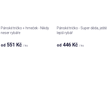
Pánské tričko + hrneček - Nikdy
Pánské tričko - Super děda, ještě
neser rybáře
lepší rybář
551 Kč
446 Kč
od
od
/ ks
/ ks