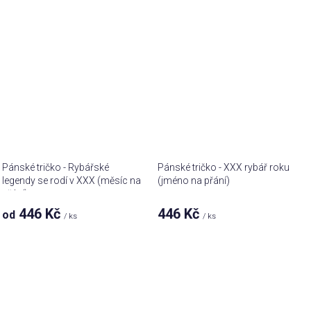
Pánské tričko - Rybářské
Pánské tričko - XXX rybář roku
legendy se rodí v XXX (měsíc na
(jméno na přání)
přání)
446 Kč
446 Kč
od
/ ks
/ ks