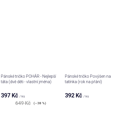
Pánské tričko POHÁR - Nejlepší
Pánské tričko Povýšen na
táta (dvě děti - vlastní jména)
tatínka (rok na přání)
397 Kč
392 Kč
/ ks
/ ks
649 Kč
(–38 %)