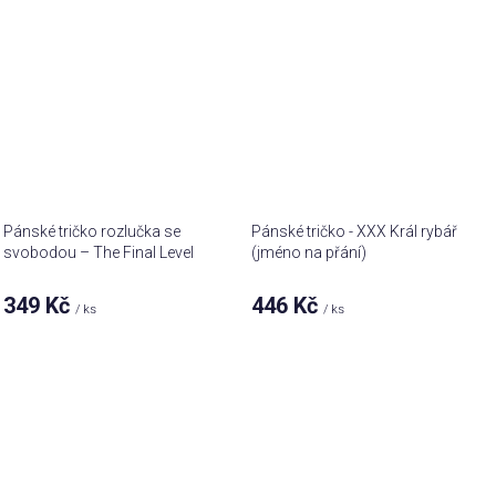
Pánské tričko rozlučka se
Pánské tričko - XXX Král rybář
svobodou – The Final Level
(jméno na přání)
team
349 Kč
446 Kč
/ ks
/ ks