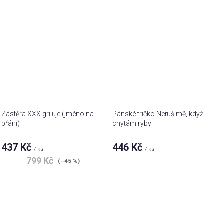
Zástěra XXX griluje (jméno na
Pánské tričko Neruš mě, když
přání)
chytám ryby
437 Kč
446 Kč
/ ks
/ ks
799 Kč
(–45 %)