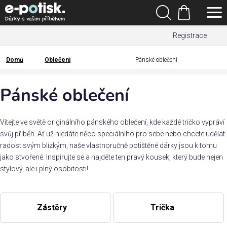
Přejít
Hledat
na
Nákupní
obsah
Registrace
košík
Den
otců
Domů
Oblečení
Pánské oblečení
Domů
Kategorie
Pánské oblečení
Dárek
pro
Vítejte ve světě originálního pánského oblečení, kde každé tričko vypráví
svůj příběh. Ať už hledáte něco speciálního pro sebe nebo chcete udělat
radost svým blízkým, naše vlastnoručně potištěné dárky jsou k tomu
Rodina
jako stvořené. Inspirujte se a najděte ten pravý kousek, který bude nejen
/
stylový, ale i plný osobitosti!
Láska
Povolání,
Zástěry
Trička
zájmy a
sport