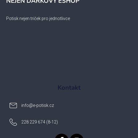
NEJEN DÁRKOVÝ ESHOP
Potisk nejen triček pro jednotlivce
Kontakt
info
@
e-potisk.cz
228 229 674 (8-12)