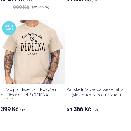
ů
/ ks
/ ks
999 Kč
(až –52 %)
Tričko pro dědečka – Povýšen
Pánské tričko vodácké - Piráti z
na dědečka vol.2 (ROK NA
..... (vlastní text vpředu i vzadu)
PŘÁNÍ)
399 Kč
366 Kč
od
/ ks
/ ks