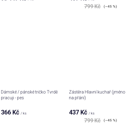
799 Kč
(–45 %)
Dámské / pánské tričko Tvrdě
Zástěra Hlavní kuchař (jméno
pracuji - pes
na přání)
366 Kč
437 Kč
/ ks
/ ks
799 Kč
(–45 %)