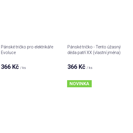
Pánské tričko pro elektrikáře
Pánské tričko - Tento úžasný
Evoluce
děda patří XX (vlastní jména)
366 Kč
366 Kč
/ ks
/ ks
NOVINKA