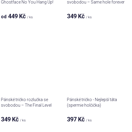
Ghostface No You Hang Up!
svobodou – Same hole forever
449 Kč
349 Kč
od
/ ks
/ ks
Pánské tričko rozlučka se
Pánské tričko - Nejlepší táta
svobodou – The Final Level
(spermie holčička)
349 Kč
397 Kč
/ ks
/ ks