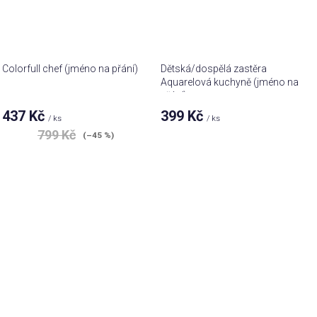
Colorfull chef (jméno na přání)
Dětská/dospělá zastěra
Aquarelová kuchyně (jméno na
přání)
437 Kč
399 Kč
/ ks
/ ks
799 Kč
(–45 %)