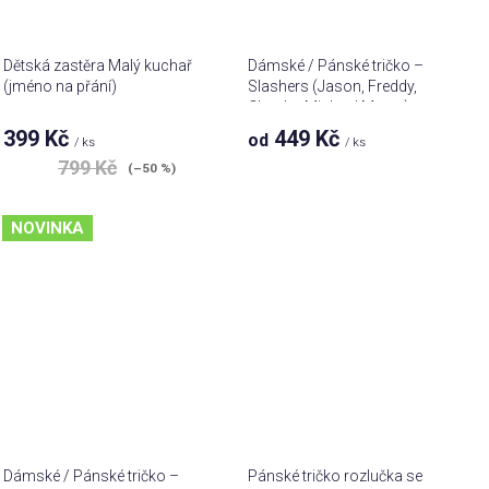
Dětská zastěra Malý kuchař
Dámské / Pánské tričko –
(jméno na přání)
Slashers (Jason, Freddy,
Chucky, Michael Myers)
399 Kč
449 Kč
od
/ ks
/ ks
799 Kč
(–50 %)
NOVINKA
Dámské / Pánské tričko –
Pánské tričko rozlučka se