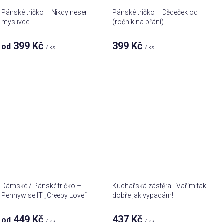
Pánské tričko – Nikdy neser
Pánské tričko – Dědeček od
myslivce
(ročník na přání)
399 Kč
399 Kč
od
/ ks
/ ks
Dámské / Pánské tričko –
Kuchařská zástěra - Vařím tak
Pennywise IT „Creepy Love“
dobře jak vypadám!
449 Kč
437 Kč
od
/ ks
/ ks