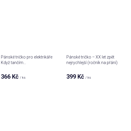
Pánské tričko pro elektrikáře
Pánské tričko – XX let zpět
Když tančím...
nejrychlejší (ročník na přání)
366 Kč
399 Kč
/ ks
/ ks