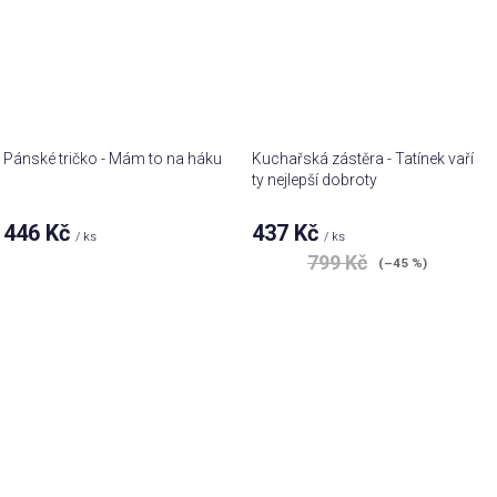
Pánské tričko - Mám to na háku
Kuchařská zástěra - Tatínek vaří
ty nejlepší dobroty
446 Kč
437 Kč
/ ks
/ ks
799 Kč
(–45 %)