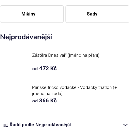
Příležitosti
Mikiny
Sady
Domácnost
Nejprodávanější
Kolekce
Zástěra Dnes vaří (jméno na přání)
Oblečení
472 Kč
od
Přihlášení
Pánské tričko vodácké - Vodácký triatlon (+
jméno na záda)
366 Kč
od
Ř
Řadit podle:
Nejprodávanější
a