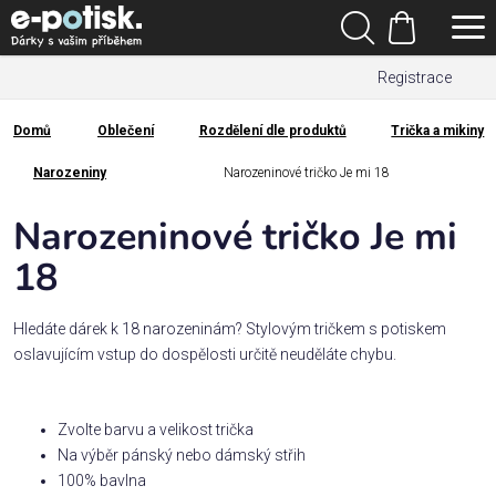
Přejít
Hledat
na
Nákupní
obsah
Registrace
košík
Den
otců
Domů
Oblečení
Rozdělení dle produktů
Trička a mikiny
Domů
Kategorie
Narozeniny
Narozeninové tričko Je mi 18
Narozeninové tričko Je mi
Dárek
pro
18
Rodina
Hledáte dárek k 18 narozeninám? Stylovým tričkem s potiskem
/
oslavujícím vstup do dospělosti určitě neuděláte chybu.
Láska
Zvolte barvu a velikost trička
Povolání,
Na výběr pánský nebo dámský střih
zájmy a
sport
100% bavlna