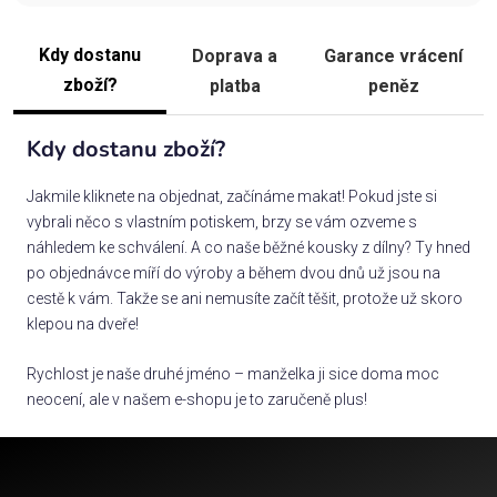
Kdy dostanu
Doprava a
Garance vrácení
zboží?
platba
peněz
Kdy dostanu zboží?
Jakmile kliknete na objednat, začínáme makat! Pokud jste si
vybrali něco s vlastním potiskem, brzy se vám ozveme s
náhledem ke schválení. A co naše běžné kousky z dílny? Ty hned
po objednávce míří do výroby a během dvou dnů už jsou na
cestě k vám. Takže se ani nemusíte začít těšit, protože už skoro
klepou na dveře!
Rychlost je naše druhé jméno – manželka ji sice doma moc
neocení, ale v našem e-shopu je to zaručeně plus!