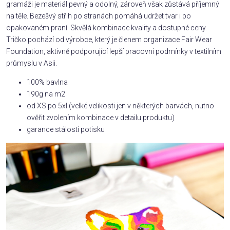
gramáži je materiál pevný a odolný, zároveň však zůstává příjemný
na těle. Bezešvý střih po stranách pomáhá udržet tvar i po
opakovaném praní. Skvělá kombinace kvality a dostupné ceny.
Tričko pochází od výrobce, který je členem organizace Fair Wear
Foundation, aktivně podporující lepší pracovní podmínky v textilním
průmyslu v Asii.
100% bavlna
190g na m2
od XS po 5xl (velké velikosti jen v některých barvách, nutno
ověřit zvolením kombinace v detailu produktu)
garance stálosti potisku