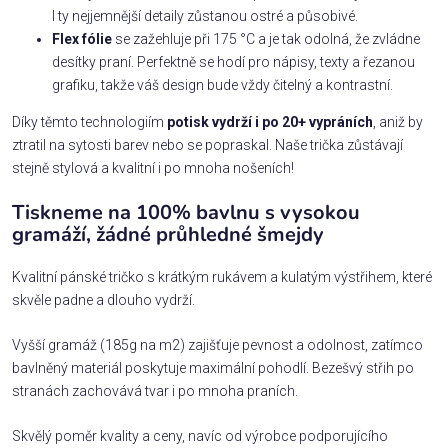
I ty nejjemnější detaily zůstanou ostré a působivé.
Flex fólie
se zažehluje při 175 °C a je tak odolná, že zvládne
desítky praní. Perfektně se hodí pro nápisy, texty a řezanou
grafiku, takže váš design bude vždy čitelný a kontrastní.
Díky těmto technologiím
potisk vydrží i po 20+ vypráních
, aniž by
ztratil na sytosti barev nebo se popraskal. Naše trička zůstávají
stejně stylová a kvalitní i po mnoha nošeních!
Tiskneme na 100% bavlnu s vysokou
gramáží, žádné průhledné šmejdy
Kvalitní pánské tričko s krátkým rukávem a kulatým výstřihem, které
skvěle padne a dlouho vydrží.
Vyšší gramáž (185g na m2) zajišťuje pevnost a odolnost, zatímco
bavlněný materiál poskytuje maximální pohodlí. Bezešvý střih po
stranách zachovává tvar i po mnoha praních.
Skvělý poměr kvality a ceny, navíc od výrobce podporujícího