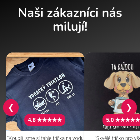
Naši zákazníci nás
milují!
❮
❯
4.8 ★★★★★
5.0 ★★★★★
"Koupili jsme si tahle trička na vodu
"Skvělé tričko pro v