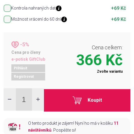
+69 Kč
Kontrola nahraných dat
+69 Kč
Možnost vrácení do 60 dní
-5%
Cena celkem:
Cena pro členy
366 Kč
e-potisk GiftClub
Přihlásit
Zvolte variantu
Registrovat
Koupit
O tento produkt je zájem! Nyní ho má v košíku
11
návštěvníků
. Pospěšte si!