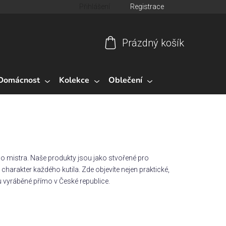
Přihlášení
Registrace
Prázdný košík
Nákupní
košík
Domácnost
Kolekce
Oblečení
o mistra. Naše produkty jsou jako stvořené pro
harakter každého kutila. Zde objevíte nejen praktické,
ou vyráběné přímo v České republice.