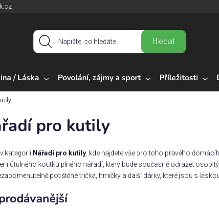
k.cz
Hledat
ina / Láska
Povolání, zájmy a sport
Příležitosti
utily
řadí pro kutily
 v kategorii
Nářadí pro kutily
, kde najdete vše pro toho pravého domácíh
ení útulného koutku plného nářadí, který bude současně odrážet osobitý c
nezapomenutelně potištěné trička, hrníčky a další dárky, které jsou s lásk
prodávanější