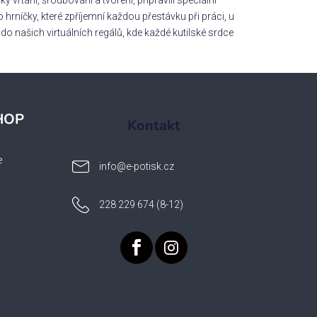
vrtání, šroubování a tvoření, připravili speciální
o hrníčky, které zpříjemní každou přestávku při práci, u
i do našich virtuálních regálů, kde každé kutilské srdce
HOP
Kontakt
e
info
@
e-potisk.cz
228 229 674 (8-12)