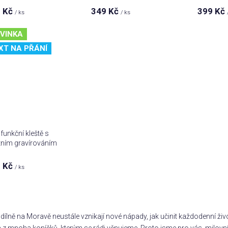
 Kč
349 Kč
399 Kč
/ ks
/ ks
VINKA
XT NA PŘÁNÍ
ifunkční kleště s
tním gravírováním
 Kč
/ ks
O
v
 dílně na Moravě neustále vznikají nové nápady, jak učinit každodenní život
l