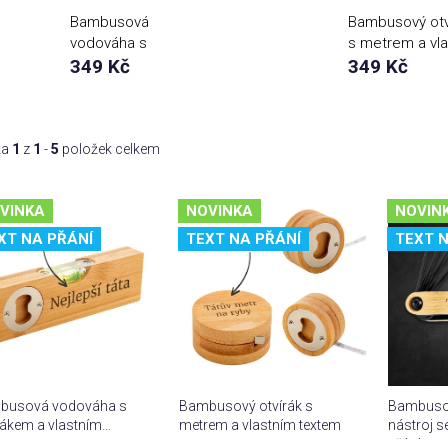
Bambusová
Bambusový otv
vodováha s
s metrem a vl
otvírákem a vlastním
349 Kč
textem
349 Kč
textem
ka
1
z
1
-
5
položek celkem
VINKA
NOVINKA
NOVIN
XT NA PŘÁNÍ
TEXT NA PŘÁNÍ
TEXT N
busová vodováha s
Bambusový otvírák s
Bambusov
rákem a vlastním
metrem a vlastním textem
nástroj 
em
přání