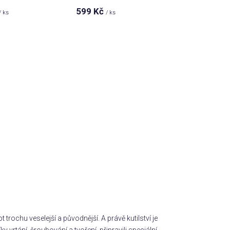
ů
599 Kč
/ ks
/ ks
 trochu veselejší a původnější. A právě kutilství je