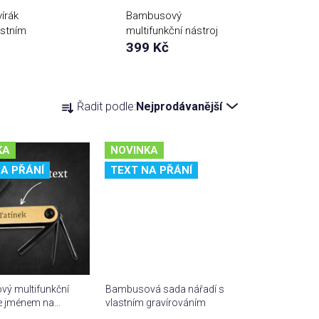
írák
Bambusový
astním
multifunkční nástroj
se jménem na přání
399 Kč
Ř
Řadit podle:
Nejprodávanější
a
z
e
KA
NOVINKA
n
A PŘÁNÍ
TEXT NA PŘÁNÍ
í
p
r
o
d
u
ý multifunkční
Bambusová sada nářadí s
k
se jménem na
vlastním gravírováním
t