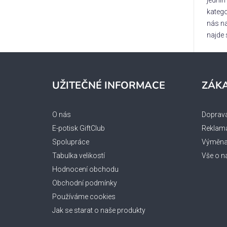
jedním
katego
nás na
najde
Z
á
UŽITEČNÉ INFORMACE
ZÁKA
p
a
O nás
Doprava
t
E-potisk GiftClub
Reklama
í
Spolupráce
Výměna 
Tabulka velikostí
Vše o n
Hodnocení obchodu
Obchodní podmínky
Používáme cookies
Jak se starat o naše produkty