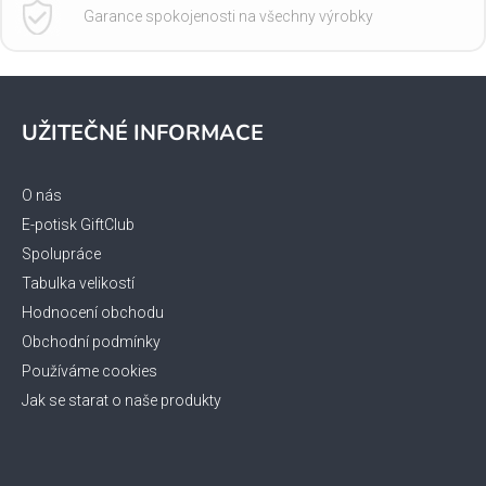
Garance spokojenosti na všechny výrobky
Z
á
UŽITEČNÉ INFORMACE
p
a
t
O nás
í
E-potisk GiftClub
Spolupráce
Tabulka velikostí
Hodnocení obchodu
Obchodní podmínky
Používáme cookies
Jak se starat o naše produkty