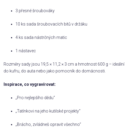
3 přesné šroubováky
10 ks sada šroubovacích bitů v držáku
4 ks sada nástrčných matic
1 nástavec
Rozměry sady jsou 19,5 × 11,2 × 3 cm a hmotnost 600 g – ideální
do kufru, do auta nebo jako pomocník do domácnosti.
Inspirace, co vygravírovat:
„Pro nejlepšího dědu“
„Tatínkovi na jeho kutilské projekty“
„Brácho, zvládneš opravit všechno“