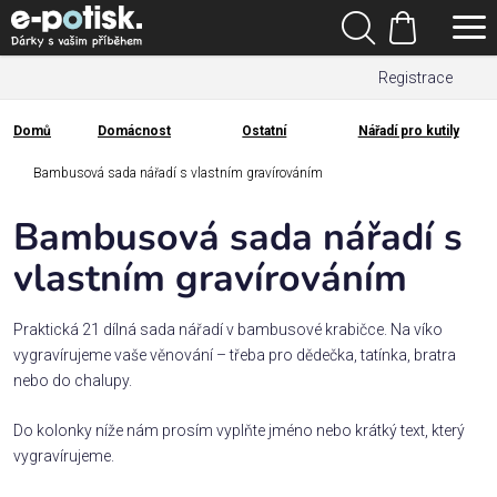
Přejít
Hledat
na
Nákupní
obsah
Registrace
košík
Den
otců
Domů
Domácnost
Ostatní
Nářadí pro kutily
Domů
Kategorie
Bambusová sada nářadí s vlastním gravírováním
Bambusová sada nářadí s
Dárek
pro
vlastním gravírováním
Rodina
Praktická 21 dílná sada nářadí v bambusové krabičce. Na víko
/
vygravírujeme vaše věnování – třeba pro dědečka, tatínka, bratra
Láska
nebo do chalupy.
Do kolonky níže nám prosím vyplňte jméno nebo krátký text, který
Povolání,
vygravírujeme.
zájmy a
sport