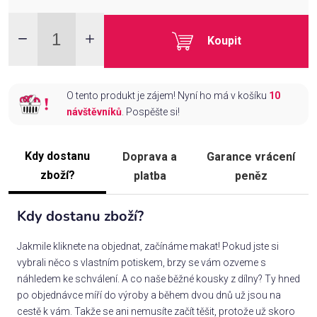
Koupit
O tento produkt je zájem! Nyní ho má v košíku
10
návštěvníků
. Pospěšte si!
Kdy dostanu
Doprava a
Garance vrácení
zboží?
platba
peněz
Kdy dostanu zboží?
Jakmile kliknete na objednat, začínáme makat! Pokud jste si
vybrali něco s vlastním potiskem, brzy se vám ozveme s
náhledem ke schválení. A co naše běžné kousky z dílny? Ty hned
po objednávce míří do výroby a během dvou dnů už jsou na
cestě k vám. Takže se ani nemusíte začít těšit, protože už skoro