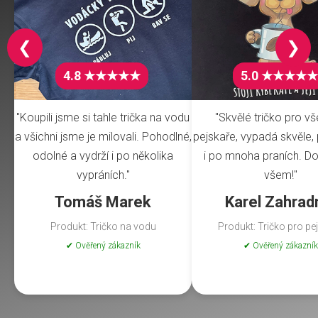
❮
❯
4.8 ★★★★★
5.0 ★★★★★
"Koupili jsme si tahle trička na vodu
"Skvělé tričko pro v
a všichni jsme je milovali. Pohodlné,
pejskaře, vypadá skvěle, 
odolné a vydrží i po několika
i po mnoha praních. Do
vypráních."
všem!"
Tomáš Marek
Karel Zahrad
Produkt: Tričko na vodu
Produkt: Tričko pro pe
✔ Ověřený zákazník
✔ Ověřený zákazník