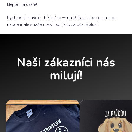
klepou na dveře!
Rychlost je naše druhé jméno – manželka ji sice doma moc
neocení, ale v našem e-shopu je to zaručeně plus!
Naši zákazníci nás
milují!