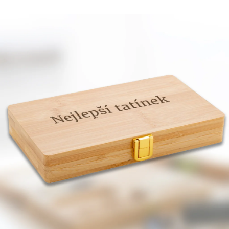
Příležitosti
Domácnost
Kolekce
Oblečení
Přihlášení