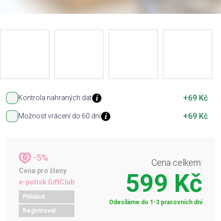
+69 Kč
Kontrola nahraných dat
+69 Kč
Možnost vrácení do 60 dní
-5%
Cena celkem:
Cena pro členy
599 Kč
e-potisk GiftClub
Přihlásit
Odesíláme do 1-3 pracovních dní
Registrovat