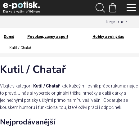
Přejít
Hledat
na
Nákupní
obsah
Registrace
košík
Den
otců
Domů
Povolání, zájmy a sport
Hobby a volný čas
Domů
Kutil / Chatař
Kategorie
Kutil / Chatař
Dárek
pro
Vítejte v kategorii
Kutil / Chatař
, kde každý milovník práce rukama najde
Rodina
to pravé. U nás si vyberete originální trička, hrnečky a další dárky s
/
jedinečnými potisky ušitými přímo na míru vaší vášni. Obdarujte se
Láska
kouskem humoru i funkcionalitou, které oživí práci i odpočinek.
Nejprodávanější
Povolání,
zájmy a
sport