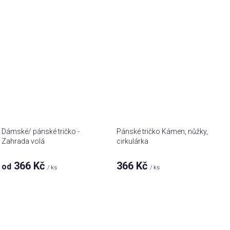
Dámské/ pánské tričko -
Pánské tričko Kámen, nůžky,
Zahrada volá
cirkulárka
366 Kč
366 Kč
od
/ ks
/ ks