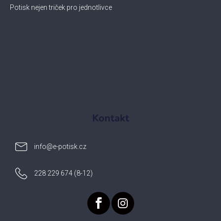
Potisk nejen triček pro jednotlivce
Kontakt
info
@
e-potisk.cz
228 229 674 (8-12)