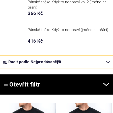
Pánské tričko Když to neopraví vol.2 (jméno na
přání)
Příležitosti
366 Kč
Domácnost
Pánské tričko Když to neopraví (jméno na přání)
416 Kč
Kolekce
Oblečení
Ř
Řadit podle:
Nejprodávanější
a
z
Přihlášení
e
n
Otevřít filtr
í
p
V
r
ý
o