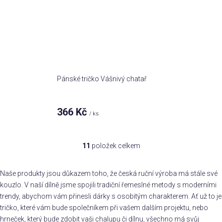
Pánské tričko Vášnivý chatař
366 Kč
/ ks
11
položek celkem
O
v
l
Naše produkty jsou důkazem toho, že česká ruční výroba má stále své
á
kouzlo. V naší dílně jsme spojili tradiční řemeslné metody s moderními
d
trendy, abychom vám přinesli dárky s osobitým charakterem. Ať už to je
a
tričko, které vám bude společníkem při vašem dalším projektu, nebo
c
hrneček, který bude zdobit vaši chalupu či dílnu, všechno má svůj