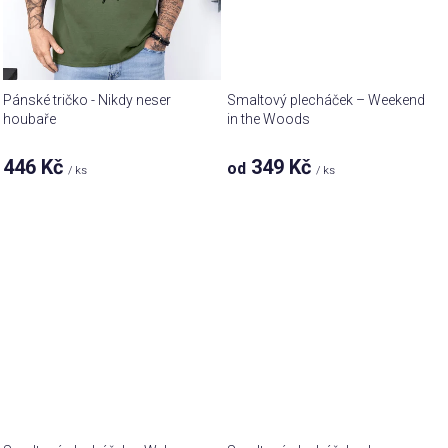
Pánské tričko - Nikdy neser
Smaltový plecháček – Weekend
houbaře
in the Woods
446 Kč
349 Kč
od
/ ks
/ ks