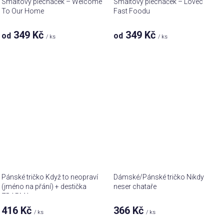
Smaltový plecháček – Welcome
Smaltový plecháček – Lovec
To Our Home
Fast Foodu
349 Kč
349 Kč
od
od
/ ks
/ ks
Pánské tričko Když to neopraví
Dámské/Pánské tričko Nikdy
(jméno na přání) + destička
neser chataře
ZDARMA
416 Kč
366 Kč
/ ks
/ ks