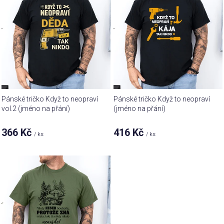
p
d
i
u
s
k
p
t
r
ů
o
d
u
Pánské tričko Když to neopraví
Pánské tričko Když to neopraví
k
vol.2 (jméno na přání)
(jméno na přání)
t
366 Kč
416 Kč
ů
/ ks
/ ks