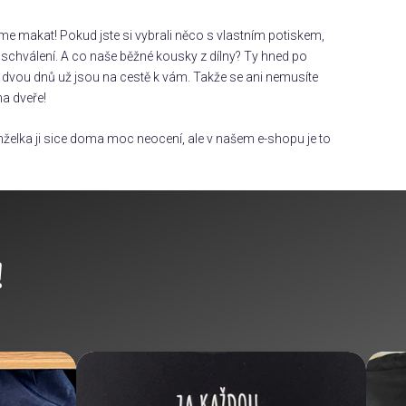
áme makat! Pokud jste si vybrali něco s vlastním potiskem,
chválení. A co naše běžné kousky z dílny? Ty hned po
dvou dnů už jsou na cestě k vám. Takže se ani nemusíte
na dveře!
želka ji sice doma moc neocení, ale v našem e-shopu je to
!