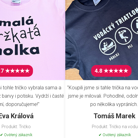
.7 ★★★★★
4.8 ★★★★★
i tohle tričko vybrala sama a
"Koupili jsme si tahle trička na vo
barvy i potisku. Vydrží i časté
jsme je milovali. Pohodlné, odoln
ní, doporučujeme!"
po několika vypráních.
Eva Králová
Tomáš Marek
Produkt: Tričko
Produkt: Tričko na vodu
✔ Ověřený zákazník
✔ Ověřený zákazník