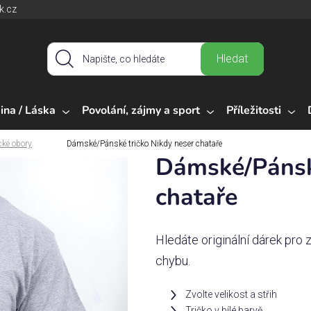
k.cz
Hledat
ina / Láska
Povolání, zájmy a sport
Příležitosti
cké obory
Dámské/Pánské tričko Nikdy neser chataře
Dámské/Pánské
chataře
Hledáte originální dárek pro
chybu.
Zvolte velikost a střih
Tričko v bílé barvě