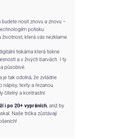
e a budete nosit znovu a znovu –
technologiím potisku
u životnost, která vás nezklame
igitální tiskárna která tiskne
esností a v živých barvách. I ty
 a působivé.
a je tak odolná, že zvládne
o nápisy, texty a řezanou
 čitelný a kontrastní.
ží i po 20+ vypráních
, aniž by
skal. Naše trička zůstávají
ošeních!