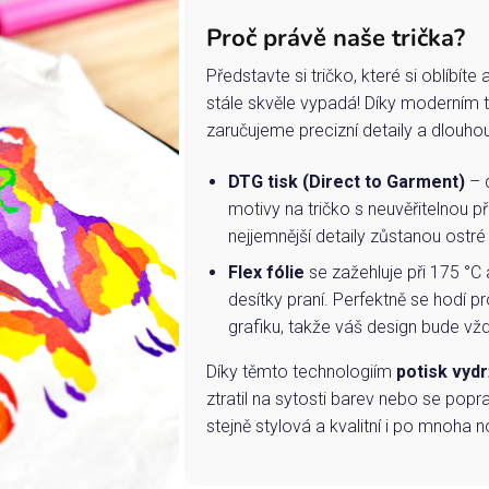
Proč právě naše trička?
Představte si tričko, které si oblíbít
stále skvěle vypadá! Díky moderním 
zaručujeme precizní detaily a dlouho
DTG tisk (Direct to Garment)
– d
motivy na tričko s neuvěřitelnou př
nejjemnější detaily zůstanou ostré
Flex fólie
se zažehluje při 175 °C 
desítky praní. Perfektně se hodí pr
grafiku, takže váš design bude vždy
Díky těmto technologiím
potisk vydr
ztratil na sytosti barev nebo se popra
stejně stylová a kvalitní i po mnoha n