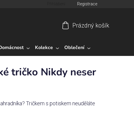
Přihlášení
Registrace
Prázdný košík
Nákupní
košík
Domácnost
Kolekce
Oblečení
 tričko Nikdy neser
 zahradníka? Tričkem s potiskem neuděláte