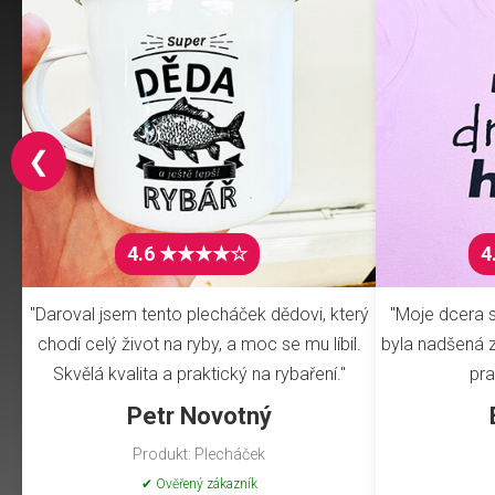
❮
4.6 ★★★★☆
4
"Daroval jsem tento plecháček dědovi, který
"Moje dcera s
chodí celý život na ryby, a moc se mu líbil.
byla nadšená z 
Skvělá kvalita a praktický na rybaření."
pra
Petr Novotný
Produkt: Plecháček
✔ Ověřený zákazník