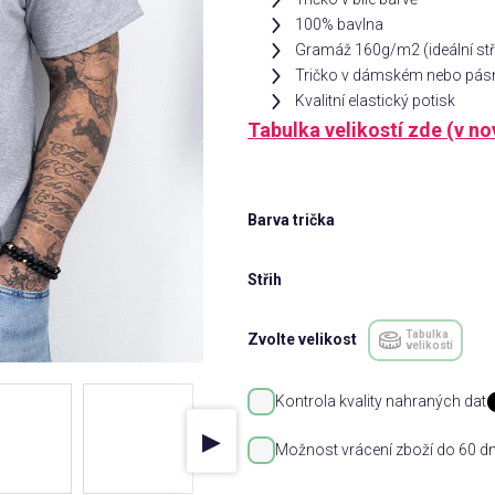
100% bavlna
Gramáž 160g/m2 (ideální st
Tričko v dámském nebo pás
Kvalitní elastický potisk
Tabulka velikostí zde (v n
Barva trička
Střih
Tabulka
Zvolte velikost
velikostí
Kontrola kvality nahraných dat
▶
Možnost vrácení zboží do 60 dn