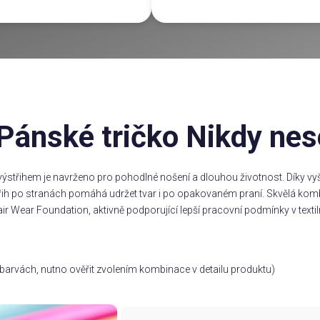
ánské tričko Nikdy nes
ýstřihem je navrženo pro pohodlné nošení a dlouhou životnost. Díky vyšš
třih po stranách pomáhá udržet tvar i po opakovaném praní. Skvělá komb
ir Wear Foundation, aktivně podporující lepší pracovní podmínky v textil
ch barvách, nutno ověřit zvolením kombinace v detailu produktu)