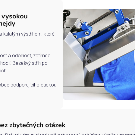
s vysokou
mejdy
a kulatým výstřihem, které
ost a odolnost, zatímco
hodlí. Bezešvý střih po
ích.
robce podporujícího etickou
bez zbytečných otázek