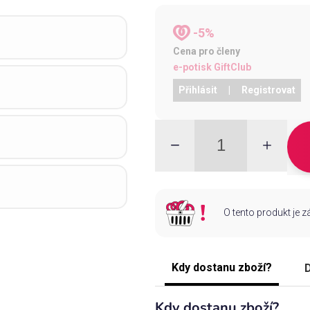
-5%
Cena pro členy
e-potisk GiftClub
Přihlásit
|
Registrovat
O tento produkt je 
Kdy dostanu zboží?
D
Kdy dostanu zboží?