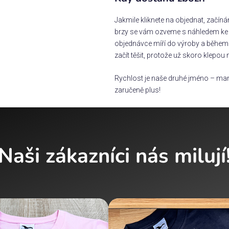
Jakmile kliknete na objednat, začín
brzy se vám ozveme s náhledem ke s
objednávce míří do výroby a během 
začít těšit, protože už skoro klepou 
Rychlost je naše druhé jméno – man
zaručeně plus!
Naši zákazníci nás milují