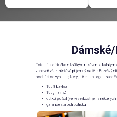
Dámské/P
Toto pánské tričko s krátkým rukávem a kulatým v
zároveň však zůstává příjemný na těle. Bezešvý s
pochází od výrobce, který je členem organizace Fa
100% bavlna
190g na m2
od XS po 5xl (velké velikosti jen v některý
garance stálosti potisku