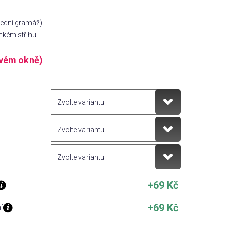
řední gramáž)
nkém střihu
ovém okně)
+69 Kč
+69 Kč
í