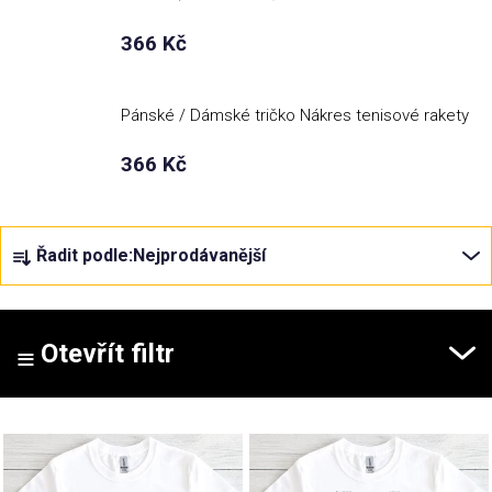
366 Kč
Příležitosti
Domácnost
Pánské / Dámské tričko Nákres tenisové rakety
366 Kč
Kolekce
Ř
Oblečení
Řadit podle:
Nejprodávanější
a
z
Přihlášení
e
n
Otevřít filtr
í
p
V
r
ý
o