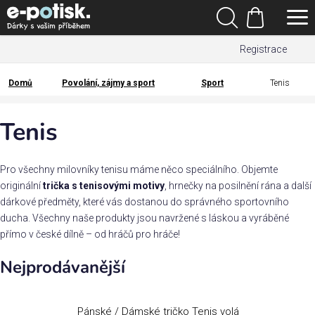
Přejít
Hledat
na
Nákupní
obsah
Registrace
košík
Den
otců
Domů
Povolání, zájmy a sport
Sport
Tenis
Domů
Kategorie
Tenis
Dárek
pro
Pro všechny milovníky tenisu máme něco speciálního. Objemte
originální
trička s tenisovými motivy
, hrnečky na posilnění rána a další
dárkové předměty, které vás dostanou do správného sportovního
Rodina
ducha. Všechny naše produkty jsou navržené s láskou a vyráběné
/
přímo v české dílně – od hráčů pro hráče!
Láska
Nejprodávanější
Povolání,
zájmy a
sport
Pánské / Dámské tričko Tenis volá