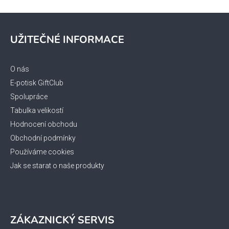
v
k
Z
y
á
v
UŽITEČNÉ INFORMACE
p
ý
a
p
i
t
O nás
s
í
E-potisk GiftClub
u
Spolupráce
Tabulka velikostí
Hodnocení obchodu
Obchodní podmínky
Používáme cookies
Jak se starat o naše produkty
ZÁKAZNICKÝ SERVIS