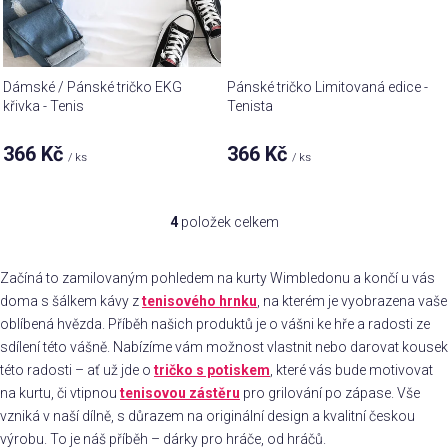
Dámské / Pánské tričko EKG
Pánské tričko Limitovaná edice -
křivka - Tenis
Tenista
366 Kč
366 Kč
/ ks
/ ks
4
položek celkem
O
v
l
Začíná to zamilovaným pohledem na kurty Wimbledonu a končí u vás
á
doma s šálkem kávy z
tenisového hrnku
, na kterém je vyobrazena vaše
d
oblíbená hvězda. Příběh našich produktů je o vášni ke hře a radosti ze
a
sdílení této vášně. Nabízíme vám možnost vlastnit nebo darovat kousek
c
této radosti – ať už jde o
tričko s potiskem
, které vás bude motivovat
í
na kurtu, či vtipnou
tenisovou zástěru
pro grilování po zápase. Vše
p
vzniká v naší dílně, s důrazem na originální design a kvalitní českou
r
výrobu. To je náš příběh – dárky pro hráče, od hráčů.