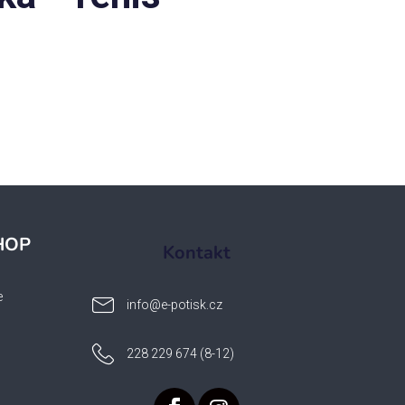
HOP
Kontakt
e
info
@
e-potisk.cz
228 229 674 (8-12)