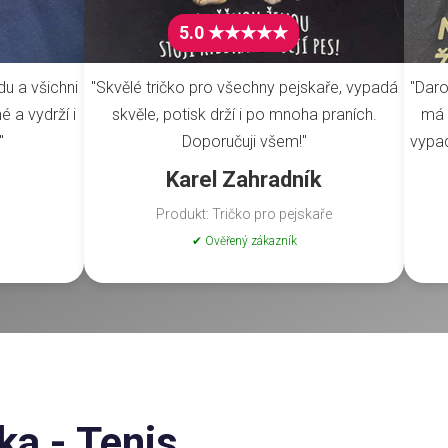
5.0 ★★★★★
du a všichni
"Skvělé tričko pro všechny pejskaře, vypadá
"Daro
é a vydrží i
skvěle, potisk drží i po mnoha praních.
má 
"
Doporučuji všem!"
vypad
Karel Zahradník
Produkt: Tričko pro pejskaře
✔ Ověřený zákazník
ka - Tenis