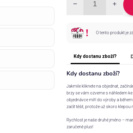
O tento produkt je 
Kdy dostanu zboží?
D
Kdy dostanu zboží?
Jakmile kliknete na objednat, začín
brzy se vám ozveme s náhledem ke s
objednávce míří do výroby a během 
začít těšit, protože už skoro klepou 
Rychlost je naše druhé jméno – man
zaručeně plus!