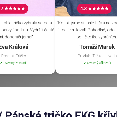
.7 ★★★★★
4.8 ★★★★★
i tohle tričko vybrala sama a
"Koupili jsme si tahle trička na vo
barvy i potisku. Vydrží i časté
jsme je milovali. Pohodlné, odoln
ní, doporučujeme!"
po několika vypráních.
Eva Králová
Tomáš Marek
Produkt: Tričko
Produkt: Tričko na vodu
✔ Ověřený zákazník
✔ Ověřený zákazník
 Pánské tričko EKG křiv