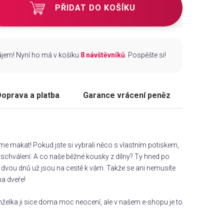
PŘIDAT DO KOŠÍKU
zájem! Nyní ho má v košíku
8 návštěvníků
. Pospěšte si!
oprava a platba
Garance vrácení peněz
áme makat! Pokud jste si vybrali něco s vlastním potiskem,
chválení. A co naše běžné kousky z dílny? Ty hned po
dvou dnů už jsou na cestě k vám. Takže se ani nemusíte
na dveře!
želka ji sice doma moc neocení, ale v našem e-shopu je to