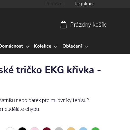
Přihlášení
Registrace
Prázdný košík
Nákupní
košík
Domácnost
Kolekce
Oblečení
ké tričko EKG křivka -
šatníku nebo dárek pro milovníky tenisu?
 neuděláte chybu.