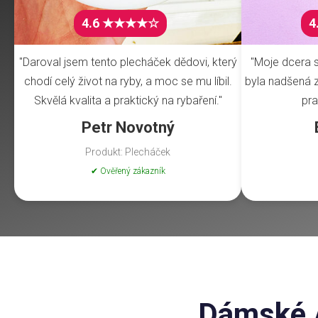
4.6 ★★★★☆
4
"Daroval jsem tento plecháček dědovi, který
"Moje dcera s
chodí celý život na ryby, a moc se mu líbil.
byla nadšená z 
Skvělá kvalita a praktický na rybaření."
pra
Petr Novotný
Produkt: Plecháček
✔ Ověřený zákazník
Dámské /