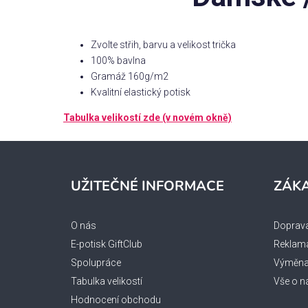
Zvolte střih, barvu a velikost trička
100% bavlna
Gramáž 160g/m2
Kvalitní elastický potisk
Tabulka velikostí zde (v novém okně)
Z
á
UŽITEČNÉ INFORMACE
ZÁKA
p
a
O nás
Doprava
t
E-potisk GiftClub
Reklama
í
Spolupráce
Výměna 
Tabulka velikostí
Vše o n
Hodnocení obchodu