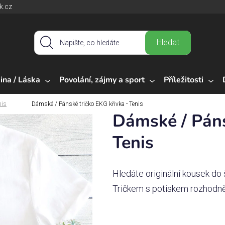
k.cz
Hledat
ina / Láska
Povolání, zájmy a sport
Příležitosti
nis
Dámské / Pánské tričko EKG křivka - Tenis
Dámské / Páns
Tenis
Hledáte originální kousek do 
Tričkem s potiskem rozhodně