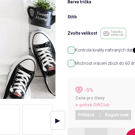
Barva trička
Střih
Tabulka
Zvolte velikost
velikostí
Kontrola kvality nahraných dat
Možnost vrácení zboží do 60 dn
-5%
Cena pro členy
e-potisk GiftClub
Přihlásit
|
Registrovat
▶