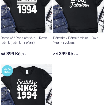
i
u
s
k
p
t
r
ů
o
d
u
Dámské / Pánské tričko – Retro
Dámské / Pánské tričko – Own
k
ročník (ročník na přání)
Year Fabulous
t
399 Kč
399 Kč
od
od
ů
/ ks
/ ks