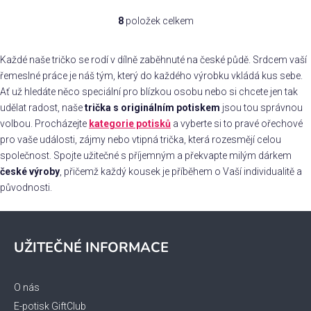
8
položek celkem
O
v
l
Každé naše tričko se rodí v dílně zaběhnuté na české půdě. Srdcem vaší
á
řemeslné práce je náš tým, který do každého výrobku vkládá kus sebe.
d
Ať už hledáte něco speciální pro blízkou osobu nebo si chcete jen tak
a
udělat radost, naše
trička s originálním potiskem
jsou tou správnou
c
volbou. Procházejte
kategorie potisků
a vyberte si to pravé ořechové
í
pro vaše události, zájmy nebo vtipná trička, která rozesmějí celou
p
společnost. Spojte užitečné s příjemným a překvapte milým dárkem
r
české výroby
, přičemž každý kousek je příběhem o Vaší individualitě a
v
původnosti.
k
y
Z
v
á
ý
UŽITEČNÉ INFORMACE
p
p
a
i
s
t
O nás
u
í
E-potisk GiftClub