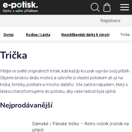
Přejít
Hledat
na
Nákupní
obsah
Registrace
košík
Den
otců
Domů
Rodina / Láska
Nejoblíbenější dárky k výročí
Trička
Domů
Kategorie
Trička
Dárek
pro
Vítejte ve světě originálních triček, kde každý kousek vypráví svůj příběh.
Objevte širokou škálu motivů a vytvořte si vlastní potiskem ať už na
trička, hrníčky, polštáře a mnoho dalšího. Vše začíná nápadem, který s
Rodina
láskou transformujeme do potisku, aby vaše radost byla úplná.
/
Láska
Nejprodávanější
Povolání,
zájmy a
Dámské / Pánské tričko – Retro ročník (ročník na
sport
přání)