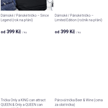
Dámské / Pánské tričko – Since
Dámské / Pánské tričko –
Legend (rok na přání)
Limited Edition (ročník na přání)
399 Kč
399 Kč
od
od
/ ks
/ ks
Trička Only a KING can attract
Párová trička Beer & Wine (cena
QUEEN & Only a QUEEN can
za obě trička)