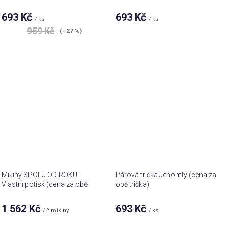
keep a KING focused
Průměrné
693 Kč
693 Kč
/ ks
/ ks
hodnocení
959 Kč
produktu
(–27 %)
je
4,8
z 5
hvězdiček.
Mikiny SPOLU OD ROKU -
Párová trička Jenomty (cena za
Vlastní potisk (cena za obě
obě trička)
mikiny)
1 562 Kč
693 Kč
/ 2 mikiny
/ ks