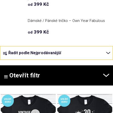
399 Kč
od
Příležitosti
Dámské / Pánské tričko – Own Year Fabulous
Domácnost
399 Kč
od
Kolekce
Ř
Řadit podle:
Nejprodávanější
a
Oblečení
z
e
Přihlášení
n
Otevřít filtr
í
p
V
r
ý
o
p
d