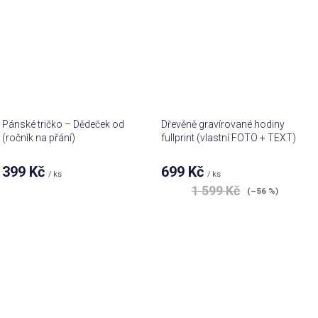
Pánské tričko – Dědeček od
Dřevěně gravírované hodiny
(ročník na přání)
fullprint (vlastní FOTO + TEXT)
399 Kč
699 Kč
/ ks
/ ks
1 599 Kč
(–56 %)