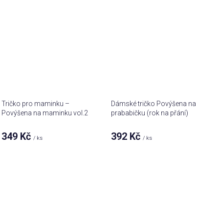
Tričko pro maminku –
Dámské tričko Povýšena na
Povýšena na maminku vol.2
prababičku (rok na přání)
349 Kč
392 Kč
/ ks
/ ks