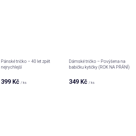
Pánské tričko – 40 let zpět
Dámské tričko – Povýšena na
nejrychlejší
babičku kytičky (ROK NA PŘÁNÍ)
399 Kč
349 Kč
/ ks
/ ks