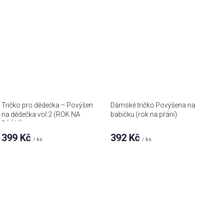
Tričko pro dědečka – Povýšen
Dámské tričko Povýšena na
na dědečka vol.2 (ROK NA
babičku (rok na přání)
PŘÁNÍ)
399 Kč
392 Kč
/ ks
/ ks