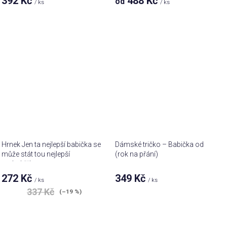
392 Kč
488 Kč
od
/ ks
/ ks
Hrnek Jen ta nejlepší babička se
Dámské tričko – Babička od
může stát tou nejlepší
(rok na přání)
prababičkou
272 Kč
349 Kč
/ ks
/ ks
337 Kč
(–19 %)