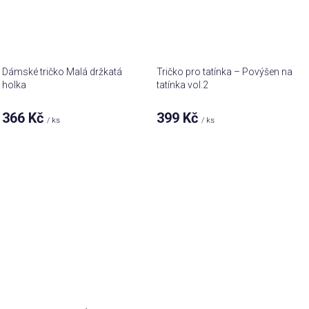
Dámské tričko Malá držkatá
Tričko pro tatínka – Povýšen na
holka
tatínka vol.2
366 Kč
399 Kč
/ ks
/ ks