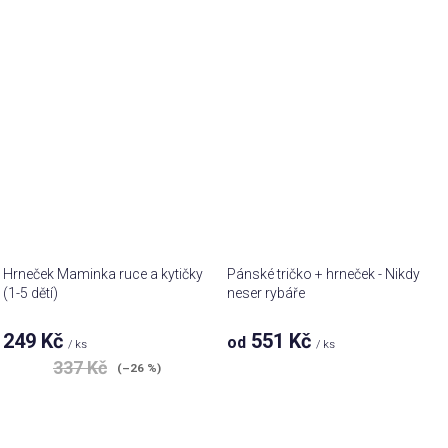
Hrneček Maminka ruce a kytičky
Pánské tričko + hrneček - Nikdy
(1-5 dětí)
neser rybáře
249 Kč
551 Kč
od
/ ks
/ ks
337 Kč
(–26 %)