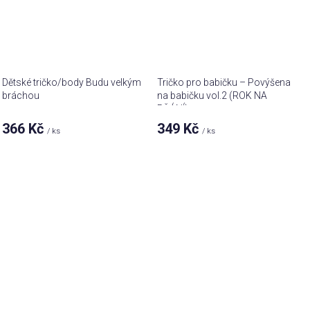
Dětské tričko/body Budu velkým
Tričko pro babičku – Povýšena
bráchou
na babičku vol.2 (ROK NA
PŘÁNÍ)
366 Kč
349 Kč
/ ks
/ ks