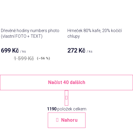
Dřevěně hodiny numbers photo
Hrneček 80% kafe, 20% kočičí
(vlastní FOTO + TEXT)
chlupy
699 Kč
272 Kč
/ ks
/ ks
1 599 Kč
(–56 %)
Načíst 40 dalších
S
t
O
r
á
1190
položek celkem
v
n
l
Nahoru
k
á
o
d
v