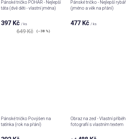
Pánské tričko POHÁR - Nejlepší
Pánské tričko - Nejlepší rybář
táta (dvě děti - vlastní jména)
(jméno a věk na přání)
397 Kč
477 Kč
/ ks
/ ks
649 Kč
(–38 %)
Pánské tričko Povýšen na
Obraz na zeď - Vlastní příběh
tatínka (rok na přání)
fotografií s vlastním textem