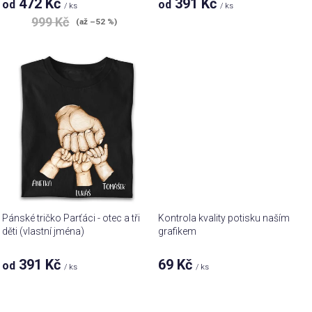
472 Kč
391 Kč
od
od
ů
/ ks
/ ks
999 Kč
(až –52 %)
Pánské tričko Parťáci - otec a tři
Kontrola kvality potisku naším
děti (vlastní jména)
grafikem
391 Kč
69 Kč
od
/ ks
/ ks