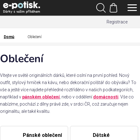
Přejít
Hledat
na
Nákupní
obsah
Registrace
košík
Den
otců
Domů
Oblečení
Domů
Kategorie
Oblečení
Dárek
pro
Vítejte ve světě originálních dárků, které oslní na první pohled. Nový
outfit, stylový hrníček na kávu, nebo dekorační polštář do obýváku? To
vše a ještě více najdete přehledně roztříděno v našich podkategoriích,
Rodina
například v
pánském oblečení
, nebo v oddělení
domácnosti
. Vše co
/
nabízíme, pochází z dílny právě zde, v srdci ČR, což zaručuje nejen
Láska
originalitu, ale také kvalitu.
Povolání,
zájmy a
Pánské oblečení
Dětské
sport