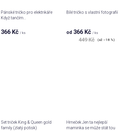
Pánské tričko pro elektrikáře
Bílé tričko s vlastní fotografií
Když tančím...
366 Kč
366 Kč
od
/ ks
/ ks
449 Kč
(až –18 %)
Set triček King & Queen gold
Hrneček Jen ta nejlepší
family (zlatý potisk)
maminka se může stát tou