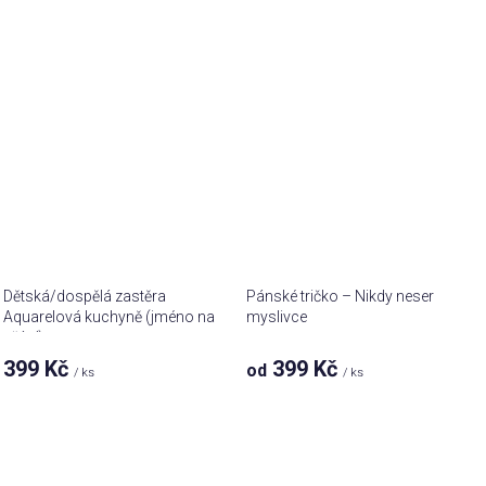
Dětská/dospělá zastěra
Pánské tričko – Nikdy neser
Aquarelová kuchyně (jméno na
myslivce
přání)
399 Kč
399 Kč
od
/ ks
/ ks