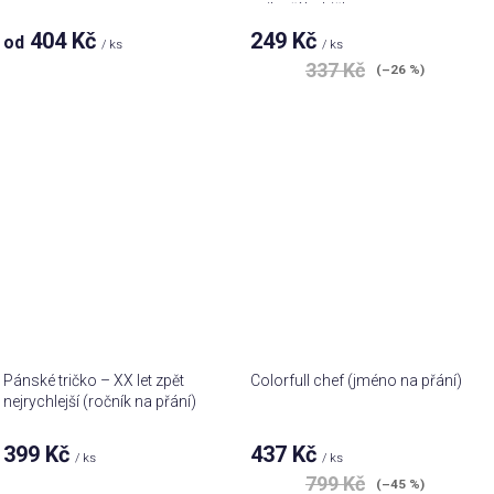
nejlepší babičkou
404 Kč
249 Kč
od
/ ks
/ ks
Průměrné
337 Kč
(–26 %)
hodnocení
produktu
je
4,7
z 5
hvězdiček.
Pánské tričko – XX let zpět
Colorfull chef (jméno na přání)
nejrychlejší (ročník na přání)
399 Kč
437 Kč
/ ks
/ ks
799 Kč
(–45 %)