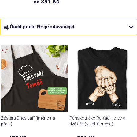
391 Kč
od
Ř
Řadit podle:
Nejprodávanější
a
z
V
e
ý
n
p
í
i
p
s
r
p
o
r
d
o
u
d
k
u
t
Zástěra Dnes vaří (jméno na
Pánské tričko Parťáci - otec a
k
ů
přání)
dvě děti (vlastní jména)
t