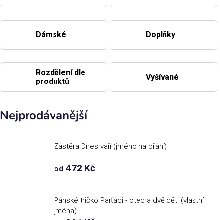
Příležitosti
Dámské
Doplňky
Domácnost
Rozdělení dle
Vyšívané
Kolekce
produktů
Oblečení
Nejprodávanější
Přihlášení
Zástěra Dnes vaří (jméno na přání)
472 Kč
od
Pánské tričko Parťáci - otec a dvě děti (vlastní
jména)