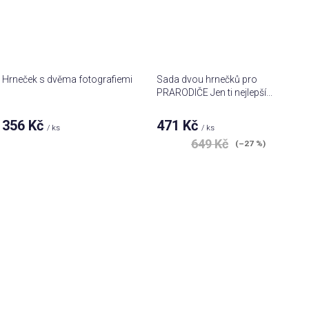
Hrneček s dvěma fotografiemi
Sada dvou hrnečků pro
PRARODIČE Jen ti nejlepší...
356 Kč
471 Kč
/ ks
/ ks
649 Kč
(–27 %)