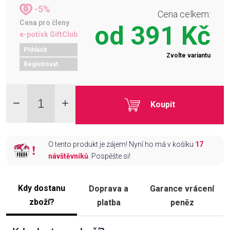
-5%
Cena celkem:
Cena pro členy
od
391 Kč
e-potisk GiftClub
Přihlásit
Zvolte variantu
Registrovat
Koupit
O tento produkt je zájem! Nyní ho má v košíku
17
návštěvníků
. Pospěšte si!
Kdy dostanu
Doprava a
Garance vrácení
zboží?
platba
peněz