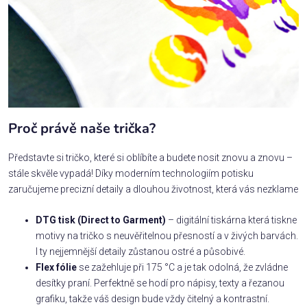
Proč právě naše trička?
Představte si tričko, které si oblíbíte a budete nosit znovu a znovu –
stále skvěle vypadá! Díky moderním technologiím potisku
zaručujeme precizní detaily a dlouhou životnost, která vás nezklame
DTG tisk (Direct to Garment)
– digitální tiskárna která tiskne
motivy na tričko s neuvěřitelnou přesností a v živých barvách.
I ty nejjemnější detaily zůstanou ostré a působivé.
Flex fólie
se zažehluje při 175 °C a je tak odolná, že zvládne
desítky praní. Perfektně se hodí pro nápisy, texty a řezanou
grafiku, takže váš design bude vždy čitelný a kontrastní.