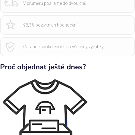
V průměru posíláme do dvou dnů
98,3% pozivitních hodnocení
Garance spokojenosti na všechny výrobky
Proč objednat ještě dnes?