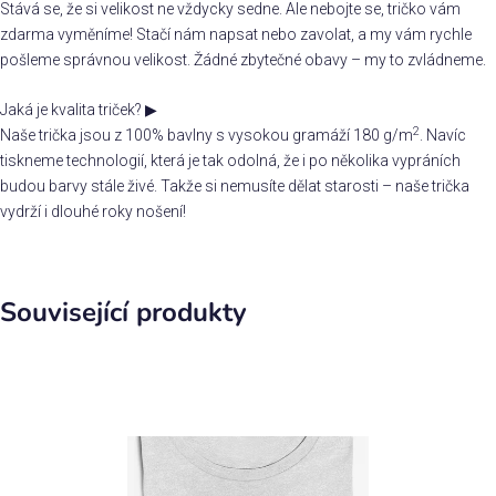
Stává se, že si velikost ne vždycky sedne. Ale nebojte se, tričko vám
zdarma vyměníme! Stačí nám napsat nebo zavolat, a my vám rychle
pošleme správnou velikost. Žádné zbytečné obavy – my to zvládneme.
Jaká je kvalita triček?
▶
2
Naše trička jsou z 100% bavlny s vysokou gramáží 180 g/m
. Navíc
tiskneme technologií, která je tak odolná, že i po několika vypráních
budou barvy stále živé. Takže si nemusíte dělat starosti – naše trička
vydrží i dlouhé roky nošení!
Související produkty