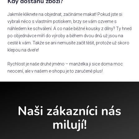
Kdy dostanu zboží?
Jakmile kliknete na objednat, začínáme makat! Pokud jste si
vybrali něco s vlastním potiskem, brzy se vám ozveme s
náhledem ke schválení. A co naše běžné kousky z dílny? Ty hned
po objednávce míří do výroby a během dvou dnů už jsou na
cestě k vám. Takže se ani nemusíte začít těšit, protože už skoro
klepou na dveře!
Rychlost je naše druhé jméno – manželka ji sice doma moc
neocení, ale v našem e-shopu je to zaručeně plus!
Naši zákazníci nás
milují!