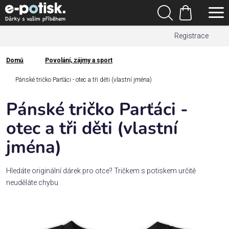
Přejít
Hledat
na
Nákupní
obsah
Registrace
košík
Den
otců
Domů
Povolání, zájmy a sport
Domů
Kategorie
Pánské tričko Parťáci - otec a tři děti (vlastní jména)
Pánské tričko Parťáci -
Dárek
pro
otec a tři děti (vlastní
jména)
Rodina
/
Láska
Hledáte originální dárek pro otce? Tričkem s potiskem určitě
neuděláte chybu
Povolání,
zájmy a
sport