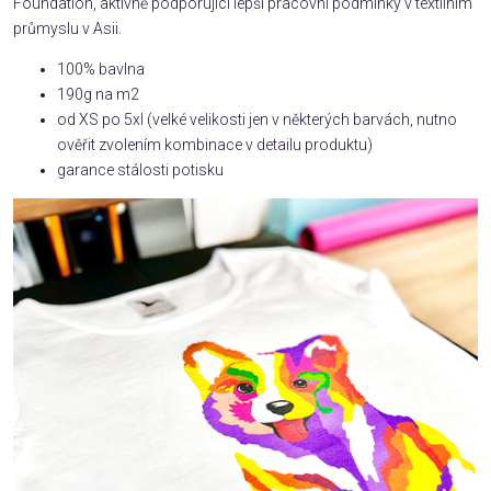
Foundation, aktivně podporující lepší pracovní podmínky v textilním
průmyslu v Asii.
100% bavlna
190g na m2
od XS po 5xl (velké velikosti jen v některých barvách, nutno
ověřit zvolením kombinace v detailu produktu)
garance stálosti potisku