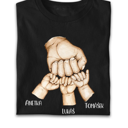
Příležitosti
Domácnost
Kolekce
Oblečení
Přihlášení