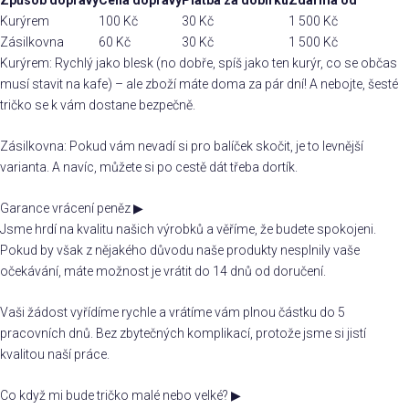
Kurýrem
100 Kč
30 Kč
1 500 Kč
Zásilkovna
60 Kč
30 Kč
1 500 Kč
Kurýrem: Rychlý jako blesk (no dobře, spíš jako ten kurýr, co se občas
musí stavit na kafe) – ale zboží máte doma za pár dní! A nebojte, šesté
tričko se k vám dostane bezpečně.
Zásilkovna: Pokud vám nevadí si pro balíček skočit, je to levnější
varianta. A navíc, můžete si po cestě dát třeba dortík.
Garance vrácení peněz
▶
Jsme hrdí na kvalitu našich výrobků a věříme, že budete spokojeni.
Pokud by však z nějakého důvodu naše produkty nesplnily vaše
očekávání, máte možnost je vrátit do 14 dnů od doručení.
Vaši žádost vyřídíme rychle a vrátíme vám plnou částku do 5
pracovních dnů. Bez zbytečných komplikací, protože jsme si jistí
kvalitou naší práce.
Co když mi bude tričko malé nebo velké?
▶