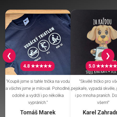
❮
❯
4.8 ★★★★★
5.0 ★★★★★
"Koupili jsme si tahle trička na vodu
"Skvělé tričko pro v
a všichni jsme je milovali. Pohodlné,
pejskaře, vypadá skvěle, 
odolné a vydrží i po několika
i po mnoha praních. Do
vypráních."
všem!"
Tomáš Marek
Karel Zahrad