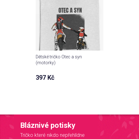
Dětské tričko Otec a syn
(motorky)
397 Kč
Bláznivé potisky
Tričko které nikdo nepřehlídne