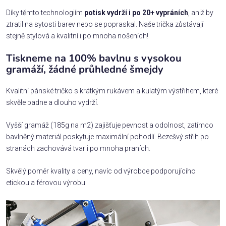
Díky těmto technologiím
potisk vydrží i po 20+ vypráních
, aniž by
ztratil na sytosti barev nebo se popraskal. Naše trička zůstávají
stejně stylová a kvalitní i po mnoha nošeních!
Tiskneme na 100% bavlnu s vysokou
gramáží, žádné průhledné šmejdy
Kvalitní pánské tričko s krátkým rukávem a kulatým výstřihem, které
skvěle padne a dlouho vydrží.
Vyšší gramáž (185g na m2) zajišťuje pevnost a odolnost, zatímco
bavlněný materiál poskytuje maximální pohodlí. Bezešvý střih po
stranách zachovává tvar i po mnoha praních.
Skvělý poměr kvality a ceny, navíc od výrobce podporujícího
etickou a férovou výrobu