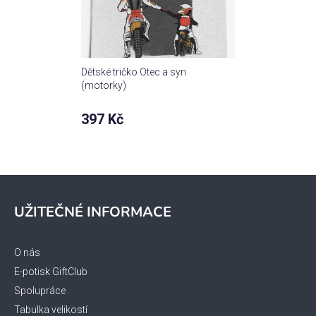
Dětské tričko Otec a syn
(motorky)
397 Kč
Z
á
UŽITEČNÉ INFORMACE
p
a
t
O nás
í
E-potisk GiftClub
Spolupráce
Tabulka velikostí