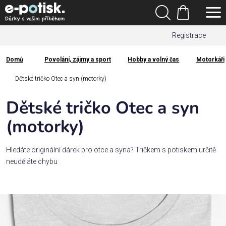
Přejít
Hledat
na
Nákupní
obsah
Registrace
košík
Den
otců
Domů
Povolání, zájmy a sport
Hobby a volný čas
Motorkáři
Domů
Kategorie
Dětské tričko Otec a syn (motorky)
Dětské tričko Otec a syn
Dárek
pro
(motorky)
Rodina
Hledáte originální dárek pro otce a syna? Tričkem s potiskem určitě
/
neuděláte chybu
Láska
Povolání,
zájmy a
sport