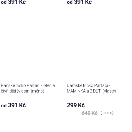
391 Kč
391 Kč
od
od
Pánské tričko Parťáci - otec a
Dámské tričko Parťáci -
čtyři děti (vlastní jména)
MAMINKA a 2 DĚTI (vlastní
jména)
391 Kč
299 Kč
od
649 Kč
(–53 %)