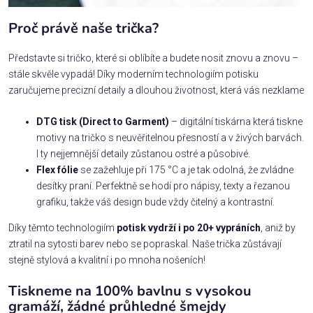
Proč právě naše trička?
Představte si tričko, které si oblíbíte a budete nosit znovu a znovu –
stále skvěle vypadá! Díky moderním technologiím potisku
zaručujeme precizní detaily a dlouhou životnost, která vás nezklame
DTG tisk (Direct to Garment)
– digitální tiskárna která tiskne
motivy na tričko s neuvěřitelnou přesností a v živých barvách.
I ty nejjemnější detaily zůstanou ostré a působivé.
Flex fólie
se zažehluje při 175 °C a je tak odolná, že zvládne
desítky praní. Perfektně se hodí pro nápisy, texty a řezanou
grafiku, takže váš design bude vždy čitelný a kontrastní.
Díky těmto technologiím
potisk vydrží i po 20+ vypráních
, aniž by
ztratil na sytosti barev nebo se popraskal. Naše trička zůstávají
stejně stylová a kvalitní i po mnoha nošeních!
Tiskneme na 100% bavlnu s vysokou
gramáží, žádné průhledné šmejdy