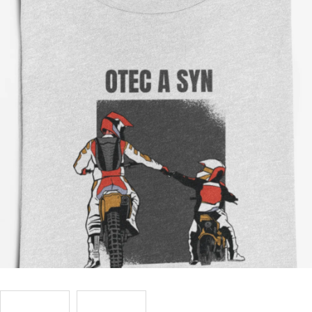
Příležitosti
Domácnost
Kolekce
Oblečení
Přihlášení