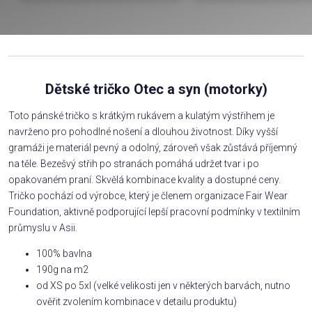
Dětské tričko Otec a syn (motorky)
Toto pánské tričko s krátkým rukávem a kulatým výstřihem je
navrženo pro pohodlné nošení a dlouhou životnost. Díky vyšší
gramáži je materiál pevný a odolný, zároveň však zůstává příjemný
na těle. Bezešvý střih po stranách pomáhá udržet tvar i po
opakovaném praní. Skvělá kombinace kvality a dostupné ceny.
Tričko pochází od výrobce, který je členem organizace Fair Wear
Foundation, aktivně podporující lepší pracovní podmínky v textilním
průmyslu v Asii.
100% bavlna
190g na m2
od XS po 5xl (velké velikosti jen v některých barvách, nutno
ověřit zvolením kombinace v detailu produktu)