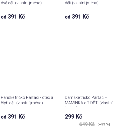
dvě děti (vlastní jména)
děti (vlastní jména)
391 Kč
391 Kč
od
od
Pánské tričko Parťáci - otec a
Dámské tričko Parťáci -
čtyři děti (vlastní jména)
MAMINKA a 2 DĚTI (vlastní
jména)
391 Kč
299 Kč
od
649 Kč
(–53 %)