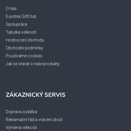
a
t
O nás
í
E-potisk GiftClub
Spolupráce
Tabulka velikostí
Hodnocení obchodu
Obchodní podmínky
Používáme cookies
Jak se starat o naše produkty
ZÁKAZNICKÝ SERVIS
Doprava a platba
Reklamační řád a vrácení zboží
Výměna velikosti