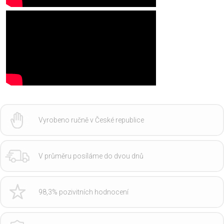
Vyrobeno ručně v České republice
V průměru posíláme do dvou dnů
98,3% pozivitních hodnocení