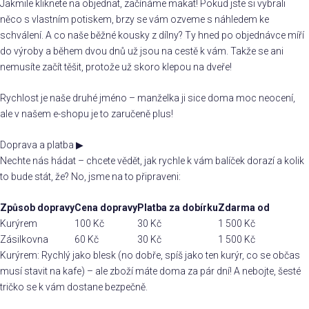
Jakmile kliknete na objednat, začínáme makat! Pokud jste si vybrali
něco s vlastním potiskem, brzy se vám ozveme s náhledem ke
schválení. A co naše běžné kousky z dílny? Ty hned po objednávce míří
do výroby a během dvou dnů už jsou na cestě k vám. Takže se ani
nemusíte začít těšit, protože už skoro klepou na dveře!
Rychlost je naše druhé jméno – manželka ji sice doma moc neocení,
ale v našem e-shopu je to zaručeně plus!
Doprava a platba
▶
Nechte nás hádat – chcete vědět, jak rychle k vám balíček dorazí a kolik
to bude stát, že? No, jsme na to připraveni:
Způsob dopravy
Cena dopravy
Platba za dobírku
Zdarma od
Kurýrem
100 Kč
30 Kč
1 500 Kč
Zásilkovna
60 Kč
30 Kč
1 500 Kč
Kurýrem: Rychlý jako blesk (no dobře, spíš jako ten kurýr, co se občas
musí stavit na kafe) – ale zboží máte doma za pár dní! A nebojte, šesté
tričko se k vám dostane bezpečně.