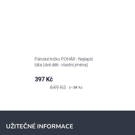
Pánské tričko POHÁR - Nejlepší
táta (dvě děti - vlastní jména)
397 Kč
649 Kč
(–38 %)
Z
á
UŽITEČNÉ INFORMACE
p