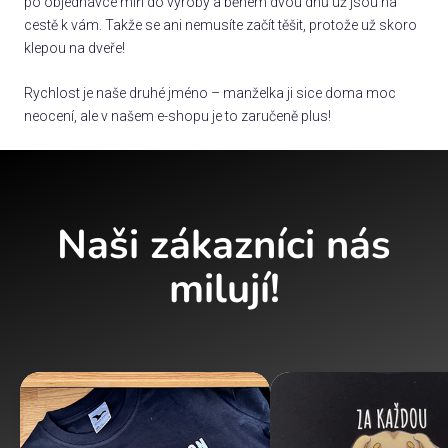
po objednávce míří do výroby a během dvou dnů už jsou na
cestě k vám. Takže se ani nemusíte začít těšit, protože už skoro
klepou na dveře!
Rychlost je naše druhé jméno – manželka ji sice doma moc
neocení, ale v našem e-shopu je to zaručeně plus!
Naši zákazníci nás
milují!