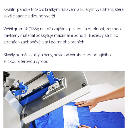
Kvalitní pánské tričko s krátkým rukávem a kulatým výstřihem, které
skvěle padne a dlouho vydrží.
Vyšší gramáž (185g na m2) zajišťuje pevnost a odolnost, zatímco
bavlněný materiál poskytuje maximální pohodlí. Bezešvý střih po
stranách zachovává tvar i po mnoha praních.
Skvělý poměr kvality a ceny, navíc od výrobce podporujícího
etickou a férovou výrobu