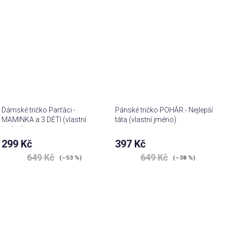
Dámské tričko Parťáci -
Pánské tričko POHÁR - Nejlepší
MAMINKA a 3 DĚTI (vlastní
táta (vlastní jméno)
jména)
299 Kč
397 Kč
649 Kč
649 Kč
(–53 %)
(–38 %)