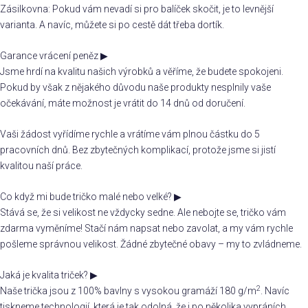
Zásilkovna: Pokud vám nevadí si pro balíček skočit, je to levnější
varianta. A navíc, můžete si po cestě dát třeba dortík.
Garance vrácení peněz
▶
Jsme hrdí na kvalitu našich výrobků a věříme, že budete spokojeni.
Pokud by však z nějakého důvodu naše produkty nesplnily vaše
očekávání, máte možnost je vrátit do 14 dnů od doručení.
Vaši žádost vyřídíme rychle a vrátíme vám plnou částku do 5
pracovních dnů. Bez zbytečných komplikací, protože jsme si jistí
kvalitou naší práce.
Co když mi bude tričko malé nebo velké?
▶
Stává se, že si velikost ne vždycky sedne. Ale nebojte se, tričko vám
zdarma vyměníme! Stačí nám napsat nebo zavolat, a my vám rychle
pošleme správnou velikost. Žádné zbytečné obavy – my to zvládneme.
Jaká je kvalita triček?
▶
2
Naše trička jsou z 100% bavlny s vysokou gramáží 180 g/m
. Navíc
tiskneme technologií, která je tak odolná, že i po několika vypráních