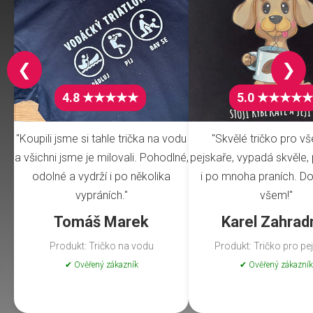
❮
❯
4.8 ★★★★★
5.0 ★★★★★
"Koupili jsme si tahle trička na vodu
"Skvělé tričko pro v
a všichni jsme je milovali. Pohodlné,
pejskaře, vypadá skvěle, 
odolné a vydrží i po několika
i po mnoha praních. Do
vypráních."
všem!"
Tomáš Marek
Karel Zahrad
Produkt: Tričko na vodu
Produkt: Tričko pro pe
✔ Ověřený zákazník
✔ Ověřený zákazník