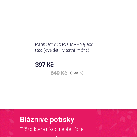
Pánské tričko POHÁR - Nejlepší
táta (dvě děti - vlastní jména)
397 Kč
649 Kč
(–38 %)
Bláznivé potisky
Tričko které nikdo nepřehlídne