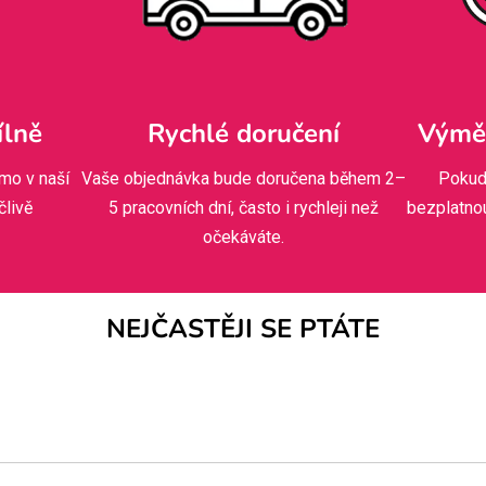
ílně
Rychlé doručení
Výměn
mo v naší
Vaše objednávka bude doručena během 2–
Pokud
člivě
5 pracovních dní, často i rychleji než
bezplatno
očekáváte.
NEJČASTĚJI SE PTÁTE
dnat, začínáme makat! Pokud jste si vybrali něco s vlastním pot