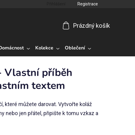
Přihlášení
Registrace
Prázdný košík
Nákupní
košík
Domácnost
Kolekce
Oblečení
 Vlastní příběh
lastním textem
í, které můžete darovat. Vytvořte koláž
iny nebo jen přátel, připište k tomu vzkaz a