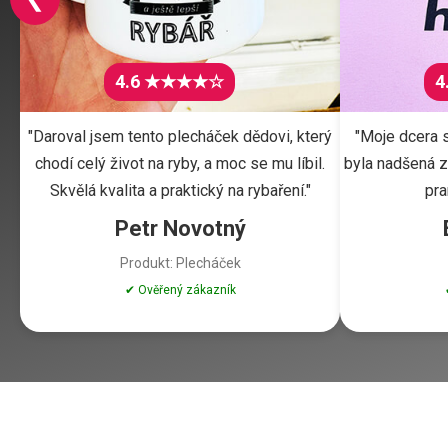
4.6 ★★★★☆
4
"Daroval jsem tento plecháček dědovi, který
"Moje dcera s
chodí celý život na ryby, a moc se mu líbil.
byla nadšená z 
Skvělá kvalita a praktický na rybaření."
pra
Petr Novotný
Produkt: Plecháček
✔ Ověřený zákazník