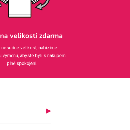
a velikosti zdarma
 nesedne velikost, nabízíme
u výměnu, abyste byli s nákupem
plně spokojeni.
▶
iskem, brzy se vám