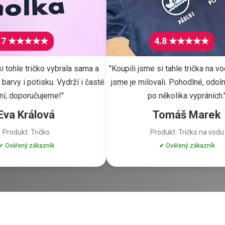
.7 ★★★★★
4.8 ★★★★★
i tohle tričko vybrala sama a
"Koupili jsme si tahle trička na vo
barvy i potisku. Vydrží i časté
jsme je milovali. Pohodlné, odoln
ní, doporučujeme!"
po několika vypráních.
Eva Králová
Tomáš Marek
Produkt: Tričko
Produkt: Tričko na vodu
✔ Ověřený zákazník
✔ Ověřený zákazník