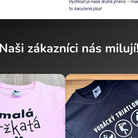
Rychlost je naše druhé jméno – man
to zaručeně plus!
Naši zákazníci nás milují