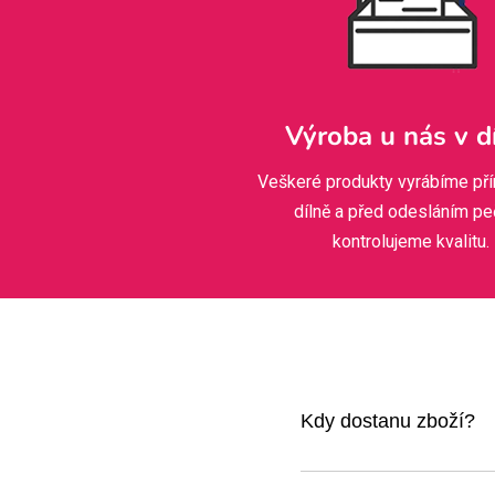
Výroba u nás v d
Veškeré produkty vyrábíme pří
dílně a před odesláním pe
kontrolujeme kvalitu.
Kdy dostanu zboží?
Jakmile kliknete na obje