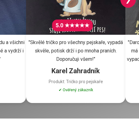
5.0 ★★★★★
du a všichni
"Skvělé tričko pro všechny pejskaře, vypadá
"Daro
é a vydrží i
skvěle, potisk drží i po mnoha praních.
má 
"
Doporučuji všem!"
vypad
Karel Zahradník
Produkt: Tričko pro pejskaře
✔ Ověřený zákazník