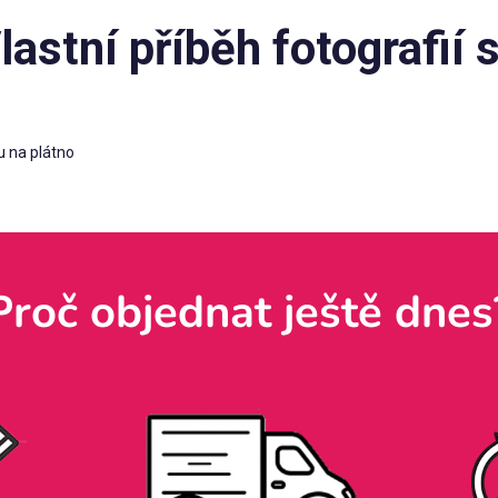
lastní příběh fotografií
u na plátno
Proč objednat ještě dnes