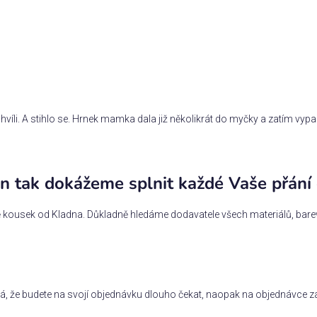
íli. A stihlo se. Hrnek mamka dala již několikrát do myčky a zatím vypa
n tak dokážeme splnit každé Vaše přání
 kousek od Kladna. Důkladně hledáme dodavatele všech materiálů, barev a
, že budete na svojí objednávku dlouho čekat, naopak na objednávce za