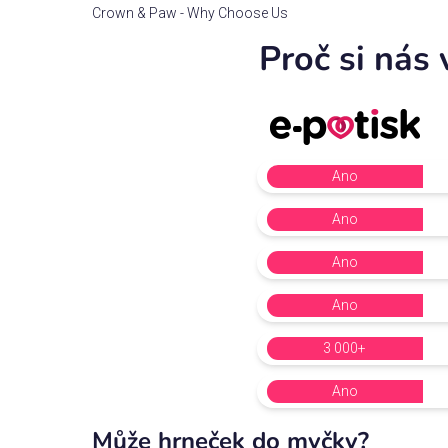
Crown & Paw - Why Choose Us
Proč si nás 
Ano
Ano
Ano
Ano
3 000+
Ano
Může hrneček do myčky?