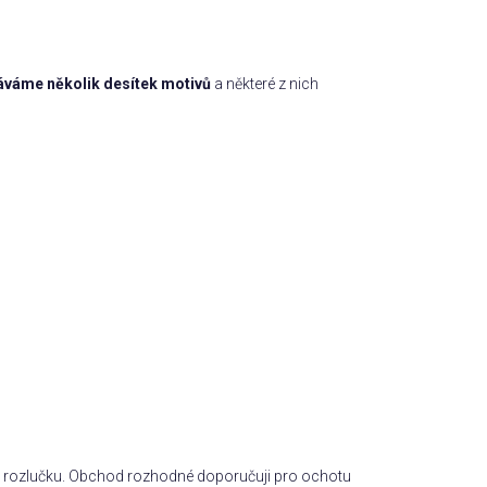
áváme několik desítek motivů
a některé z nich
a na rozlučku. Obchod rozhodné doporučuji pro ochotu