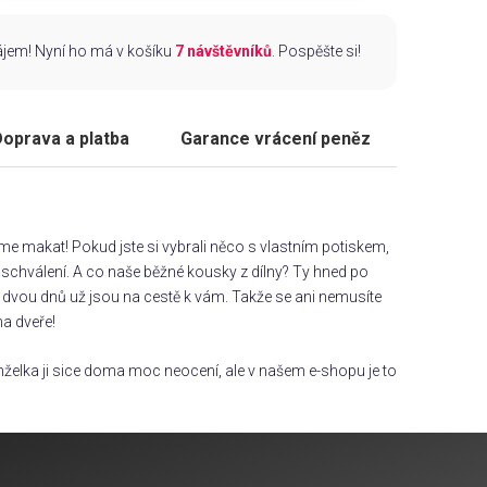
zájem! Nyní ho má v košíku
7 návštěvníků
. Pospěšte si!
oprava a platba
Garance vrácení peněz
áme makat! Pokud jste si vybrali něco s vlastním potiskem,
chválení. A co naše běžné kousky z dílny? Ty hned po
dvou dnů už jsou na cestě k vám. Takže se ani nemusíte
na dveře!
želka ji sice doma moc neocení, ale v našem e-shopu je to