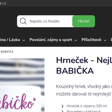
k.cz
Hledat
ina / Láska
Povolání, zájmy a sport
Příležitosti
ší BABIČKA
Hrneček - Nejl
BABIČKA
Kouzelný hrnek, vhodný jako d
můžete darovat té nejmilejší
Hrneček o objemu 330 ml.
Provedení v bílé barvě.