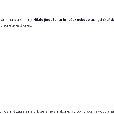
 máme na starosti my.
Nikde jinde tento hrneček nekoupíte.
Týdně
přid
bjednejte ještě dnes.
rychlost mě zaujala natolik, že jsme si nakonec vyrobili trička na vodu 