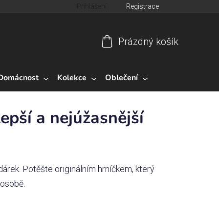
Přihlášení
Registrace
Prázdný košík
Nákupní
košík
Domácnost
Kolekce
Oblečení
epší a nejúžasnější
árek. Potěšte originálním hrníčkem, který
 osobě.