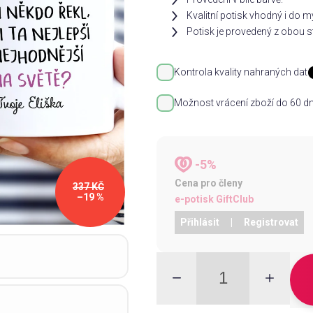
Kvalitní potisk vhodný i do 
Potisk je provedený z obou st
Kontrola kvality nahraných dat
Možnost vrácení zboží do 60 dn
-5%
Cena pro členy
337 KČ
–19 %
e-potisk GiftClub
Přihlásit
|
Registrovat