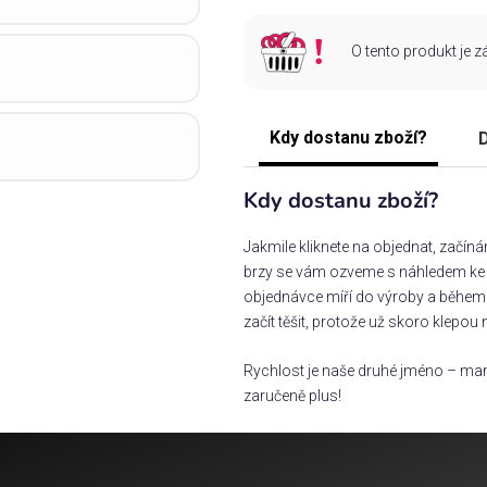
O tento produkt je 
Kdy dostanu zboží?
D
Kdy dostanu zboží?
Jakmile kliknete na objednat, začín
brzy se vám ozveme s náhledem ke s
objednávce míří do výroby a během 
začít těšit, protože už skoro klepou 
Rychlost je naše druhé jméno – man
zaručeně plus!