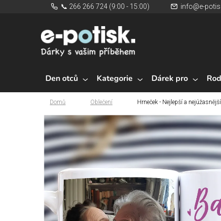
Přejít
📞 266 266 724 (9:00 - 15:00)
info@e-potis
na
obsah
Den otců
Kategorie
Dárek pro
Rod
Domů
Oblečení
Hrneček - Nejlepší a nejúžasněj
Domů