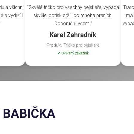
du a všichni
"Skvělé tričko pro všechny pejskaře, vypadá
"Daro
é a vydrží i
skvěle, potisk drží i po mnoha praních.
má 
"
Doporučuji všem!"
vypad
Karel Zahradník
Produkt: Tričko pro pejskaře
✔ Ověřený zákazník
ší BABIČKA