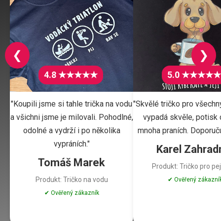
❮
❯
4.8 ★★★★★
5.0 ★★★★★
"Koupili jsme si tahle trička na vodu
"Skvělé tričko pro všechn
a všichni jsme je milovali. Pohodlné,
vypadá skvěle, potisk d
odolné a vydrží i po několika
mnoha praních. Doporuču
vypráních."
Karel Zahrad
Tomáš Marek
Produkt: Tričko pro pe
Produkt: Tričko na vodu
✔ Ověřený zákazní
✔ Ověřený zákazník