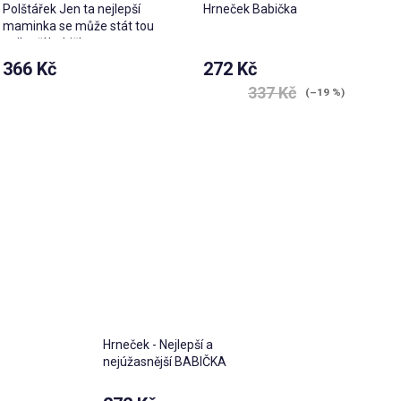
Polštářek Jen ta nejlepší
Hrneček Babička
maminka se může stát tou
nejlepší babičkou
366 Kč
272 Kč
Průměrné
337 Kč
(–19 %)
hodnocení
produktu
je
3,5
z 5
hvězdiček.
Hrneček - Nejlepší a
nejúžasnější BABIČKA