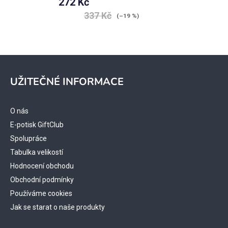
272 Kč
337 Kč
(–19 %)
Z
á
UŽITEČNÉ INFORMACE
p
a
t
O nás
í
E-potisk GiftClub
Spolupráce
Tabulka velikostí
Hodnocení obchodu
Obchodní podmínky
Používáme cookies
Jak se starat o naše produkty