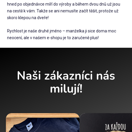
hned po objednávce míří do výroby a během dvou dnů už jsou
na cestě k vám. Takže se ani nemusíte začít těšit, protože už
skoro klepou na dveře!
Rychlost je naše druhé jméno – manželka ji sice doma moc
neocení, ale v našem e-shopu je to zaručeně plus!
Naši zákazníci nás
milují!