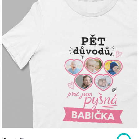
Příležitosti
Domácnost
Kolekce
Oblečení
Přihlášení