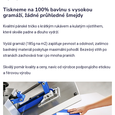
Tiskneme na 100% bavlnu s vysokou
gramáží, žádné průhledné šmejdy
Kvalitní pánské tričko s krátkým rukávem a kulatým výstřihem,
které skvěle padne a dlouho vydrží.
Vyšší gramáž (185g na m2) zajišťuje pevnost a odolnost, zatímco
bavlněný materiál poskytuje maximální pohodlí. Bezešvý střih po
stranách zachovává tvar i po mnoha praních.
Skvělý poměr kvality a ceny, navíc od výrobce podporujícího etickou
a férovou výrobu