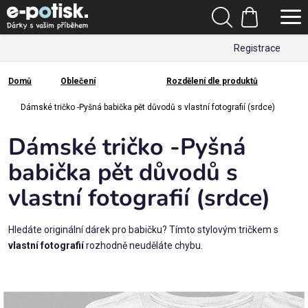
Přejít
Hledat
na
Nákupní
obsah
Registrace
košík
Den
otců
Domů
Oblečení
Rozdělení dle produktů
Domů
Kategorie
Dámské tričko -Pyšná babička pět důvodů s vlastní fotografií (srdce)
Dámské tričko -Pyšná
Dárek
pro
babička pět důvodů s
vlastní fotografií (srdce)
Rodina
/
Láska
Hledáte originální dárek pro babičku? Tímto stylovým tričkem s
vlastní fotografií
rozhodně neuděláte chybu.
Povolání,
zájmy a
sport