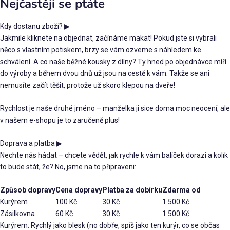
Nejčastěji se ptáte
Kdy dostanu zboží?
▶
Jakmile kliknete na objednat, začínáme makat! Pokud jste si vybrali
něco s vlastním potiskem, brzy se vám ozveme s náhledem ke
schválení. A co naše běžné kousky z dílny? Ty hned po objednávce míří
do výroby a během dvou dnů už jsou na cestě k vám. Takže se ani
nemusíte začít těšit, protože už skoro klepou na dveře!
Rychlost je naše druhé jméno – manželka ji sice doma moc neocení, ale
v našem e-shopu je to zaručeně plus!
Doprava a platba
▶
Nechte nás hádat – chcete vědět, jak rychle k vám balíček dorazí a kolik
to bude stát, že? No, jsme na to připraveni:
Způsob dopravy
Cena dopravy
Platba za dobírku
Zdarma od
Kurýrem
100 Kč
30 Kč
1 500 Kč
Zásilkovna
60 Kč
30 Kč
1 500 Kč
Kurýrem: Rychlý jako blesk (no dobře, spíš jako ten kurýr, co se občas