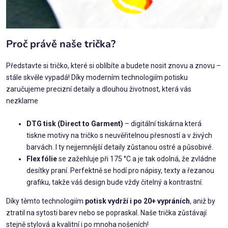
Proč právě naše trička?
Představte si tričko, které si oblíbíte a budete nosit znovu a znovu –
stále skvěle vypadá! Díky moderním technologiím potisku
zaručujeme precizní detaily a dlouhou životnost, která vás
nezklame
DTG tisk (Direct to Garment)
– digitální tiskárna která
tiskne motivy na tričko s neuvěřitelnou přesností a v živých
barvách. I ty nejjemnější detaily zůstanou ostré a působivé.
Flex fólie
se zažehluje při 175 °C a je tak odolná, že zvládne
desítky praní. Perfektně se hodí pro nápisy, texty a řezanou
grafiku, takže váš design bude vždy čitelný a kontrastní.
Díky těmto technologiím
potisk vydrží i po 20+ vypráních
, aniž by
ztratil na sytosti barev nebo se popraskal. Naše trička zůstávají
stejně stylová a kvalitní i po mnoha nošeních!