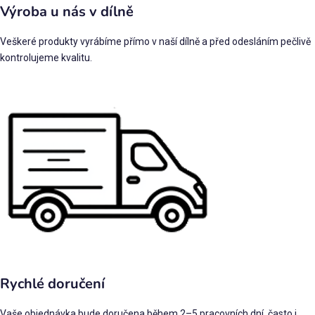
Výroba u nás v dílně
Veškeré produkty vyrábíme přímo v naší dílně a před odesláním pečlivě
kontrolujeme kvalitu.
Rychlé doručení
Vaše objednávka bude doručena během 2–5 pracovních dní, často i