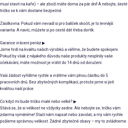
musí stavit na kafe) – ale zboží máte doma za pár dní! A nebojte, šesté
tričko se k vám dostane bezpečně.
Zásilkovna: Pokud vám nevadí si pro balíček skočit, je to levnější
varianta. A navíc, můžete si po cestě dát třeba dortík.
Garance vrácení peněz
▶
Jsme hrdí na kvalitu našich výrobků a věříme, že budete spokojeni.
Pokud by však z nějakého důvodu naše produkty nesplnily vaše
očekávání, máte možnost je vrátit do 14 dnů od doručení.
Vaši žádost vyřídíme rychle a vrátíme vám plnou částku do 5
pracovních dnů. Bez zbytečných komplikací, protože jsme si jistí
kvalitou naší práce.
Co když mi bude tričko malé nebo velké?
▶
Stává se, že si velikost ne vždycky sedne. Ale nebojte se, tričko vám
zdarma vyměníme! Stačí nám napsat nebo zavolat, a my vám rychle
pošleme správnou velikost. Žádné zbytečné obavy – my to zvládneme.