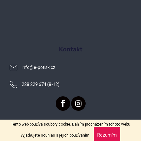
Kontakt
info
@
e-potisk.cz
228 229 674 (8-12)
Tento web používá soubory cookie. Dalším procházením tohoto webu
Vytvořil Shoptet
Výrobní kapacity se plní. Objednejte ještě dnes!
Rozumím
vyjadřujete souhlas s jejich používáním.
Copyright 2026
E-potisk.cz
. Všechna práva vyhrazena.