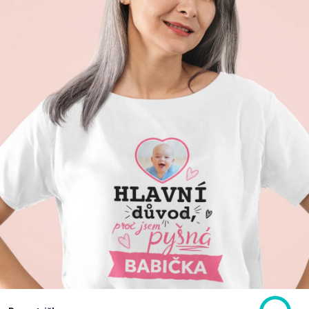
Příležitosti
Domácnost
Kolekce
Oblečení
Přihlášení