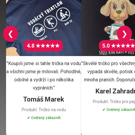
❮
❯
4.8 ★★★★★
5.0 ★★★★★
"Koupili jsme si tahle trička na vodu
"Skvělé tričko pro všechn
a všichni jsme je milovali. Pohodlné,
vypadá skvěle, potisk d
odolné a vydrží i po několika
mnoha praních. Doporuču
vypráních."
Karel Zahrad
Tomáš Marek
Produkt: Tričko pro pe
Produkt: Tričko na vodu
✔ Ověřený zákazní
✔ Ověřený zákazník