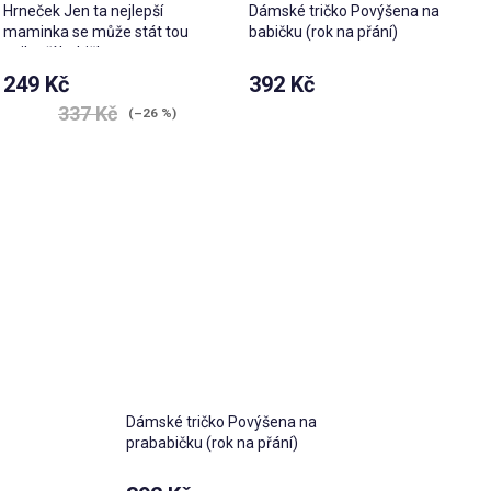
Hrneček Jen ta nejlepší
Dámské tričko Povýšena na
maminka se může stát tou
babičku (rok na přání)
nejlepší babičkou
249 Kč
392 Kč
Průměrné
337 Kč
(–26 %)
hodnocení
produktu
je
4,7
z 5
hvězdiček.
Dámské tričko Povýšena na
prababičku (rok na přání)