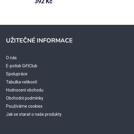
392 Kč
Z
á
UŽITEČNÉ INFORMACE
p
a
t
O nás
í
E-potisk GiftClub
Spolupráce
Tabulka velikostí
Hodnocení obchodu
Obchodní podmínky
Používáme cookies
Jak se starat o naše produkty