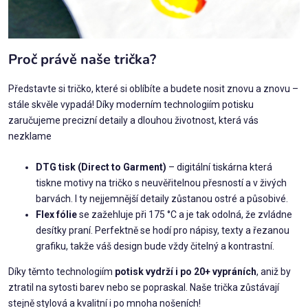
Proč právě naše trička?
Představte si tričko, které si oblíbíte a budete nosit znovu a znovu –
stále skvěle vypadá! Díky moderním technologiím potisku
zaručujeme precizní detaily a dlouhou životnost, která vás
nezklame
DTG tisk (Direct to Garment)
– digitální tiskárna která
tiskne motivy na tričko s neuvěřitelnou přesností a v živých
barvách. I ty nejjemnější detaily zůstanou ostré a působivé.
Flex fólie
se zažehluje při 175 °C a je tak odolná, že zvládne
desítky praní. Perfektně se hodí pro nápisy, texty a řezanou
grafiku, takže váš design bude vždy čitelný a kontrastní.
Díky těmto technologiím
potisk vydrží i po 20+ vypráních
, aniž by
ztratil na sytosti barev nebo se popraskal. Naše trička zůstávají
stejně stylová a kvalitní i po mnoha nošeních!