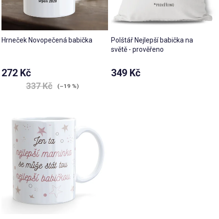
Hrneček Novopečená babička
Polštář Nejlepší babička na
světě - prověřeno
272 Kč
349 Kč
337 Kč
(–19 %)