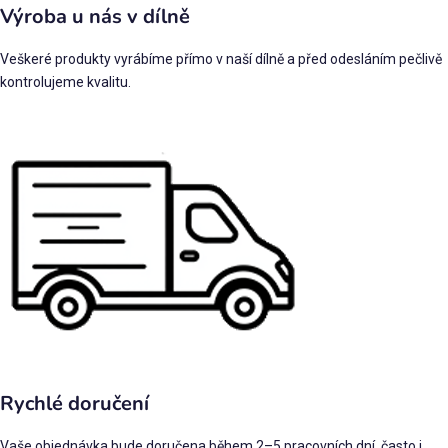
Výroba u nás v dílně
Veškeré produkty vyrábíme přímo v naší dílně a před odesláním pečlivě
kontrolujeme kvalitu.
Rychlé doručení
Vaše objednávka bude doručena během 2–5 pracovních dní, často i