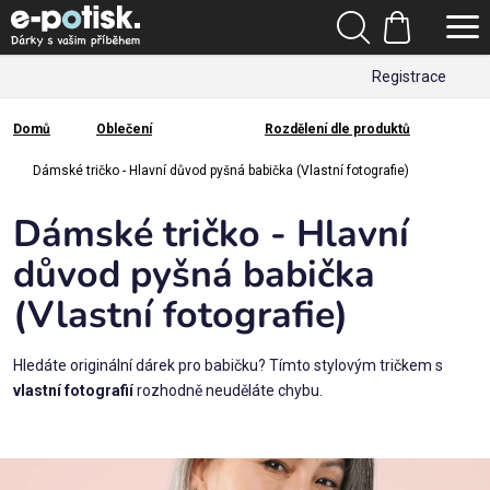
Přejít
Hledat
na
Nákupní
obsah
Registrace
košík
Den
otců
Domů
Oblečení
Rozdělení dle produktů
Domů
Kategorie
Dámské tričko - Hlavní důvod pyšná babička (Vlastní fotografie)
Dámské tričko - Hlavní
Dárek
pro
důvod pyšná babička
(Vlastní fotografie)
Rodina
/
Láska
Hledáte originální dárek pro babičku? Tímto stylovým tričkem s
vlastní fotografií
rozhodně neuděláte chybu.
Povolání,
zájmy a
sport