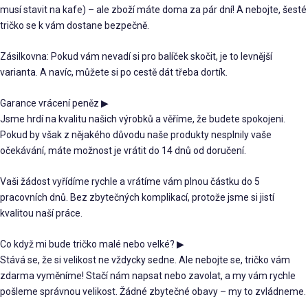
musí stavit na kafe) – ale zboží máte doma za pár dní! A nebojte, šesté
tričko se k vám dostane bezpečně.
Zásilkovna: Pokud vám nevadí si pro balíček skočit, je to levnější
varianta. A navíc, můžete si po cestě dát třeba dortík.
Garance vrácení peněz
▶
Jsme hrdí na kvalitu našich výrobků a věříme, že budete spokojeni.
Pokud by však z nějakého důvodu naše produkty nesplnily vaše
očekávání, máte možnost je vrátit do 14 dnů od doručení.
Vaši žádost vyřídíme rychle a vrátíme vám plnou částku do 5
pracovních dnů. Bez zbytečných komplikací, protože jsme si jistí
kvalitou naší práce.
Co když mi bude tričko malé nebo velké?
▶
Stává se, že si velikost ne vždycky sedne. Ale nebojte se, tričko vám
zdarma vyměníme! Stačí nám napsat nebo zavolat, a my vám rychle
pošleme správnou velikost. Žádné zbytečné obavy – my to zvládneme.