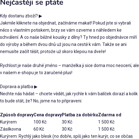
Nejčastěji se ptáte
Kdy dostanu zboží?
▶
Jakmile kliknete na objednat, začínáme makat! Pokud jste si vybrali
něco s vlastním potiskem, brzy se vám ozveme s náhledem ke
schválení. A co naše běžné kousky z dílny? Ty hned po objednávce míří
do výroby a během dvou dnů už jsou na cestě k vám. Takže se ani
nemusíte začít těšit, protože už skoro klepou na dveře!
Rychlost je naše druhé jméno – manželka ji sice doma moc neocení, ale
v našem e-shopu je to zaručeně plus!
Doprava a platba
▶
Nechte nás hádat – chcete vědět, jak rychle k vám balíček dorazí a kolik
to bude stát, že? No, jsme na to připraveni:
Způsob dopravy
Cena dopravy
Platba za dobírku
Zdarma od
Kurýrem
100 Kč
30 Kč
1 500 Kč
Zásilkovna
60 Kč
30 Kč
1 500 Kč
Kurýrem: Rychlý jako blesk (no dobře, spíš jako ten kurýr, co se občas