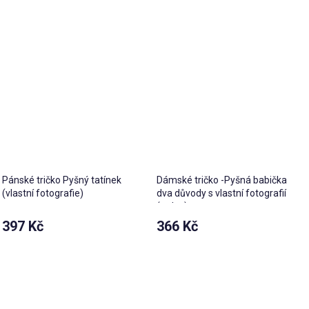
Pánské tričko Pyšný tatínek
Dámské tričko -Pyšná babička
(vlastní fotografie)
dva důvody s vlastní fotografií
(srdce)
397 Kč
366 Kč