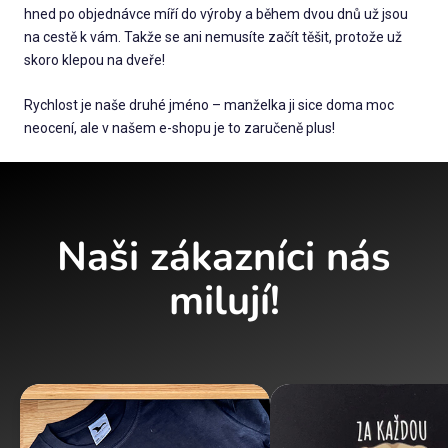
hned po objednávce míří do výroby a během dvou dnů už jsou
na cestě k vám. Takže se ani nemusíte začít těšit, protože už
skoro klepou na dveře!
Rychlost je naše druhé jméno – manželka ji sice doma moc
neocení, ale v našem e-shopu je to zaručeně plus!
Naši zákazníci nás
milují!