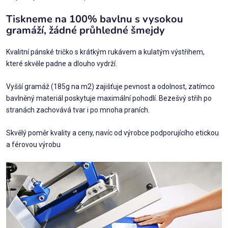
Tiskneme na 100% bavlnu s vysokou
gramáží, žádné průhledné šmejdy
Kvalitní pánské tričko s krátkým rukávem a kulatým výstřihem,
které skvěle padne a dlouho vydrží.
Vyšší gramáž (185g na m2) zajišťuje pevnost a odolnost, zatímco
bavlněný materiál poskytuje maximální pohodlí. Bezešvý střih po
stranách zachovává tvar i po mnoha praních.
Skvělý poměr kvality a ceny, navíc od výrobce podporujícího etickou
a férovou výrobu