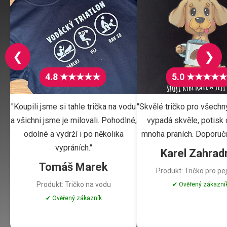
❮
❯
4.8 ★★★★★
5.0 ★★★★★
"Koupili jsme si tahle trička na vodu
"Skvělé tričko pro všechn
a všichni jsme je milovali. Pohodlné,
vypadá skvěle, potisk d
odolné a vydrží i po několika
mnoha praních. Doporuču
vypráních."
Karel Zahrad
Tomáš Marek
Produkt: Tričko pro pe
Produkt: Tričko na vodu
✔ Ověřený zákazní
✔ Ověřený zákazník