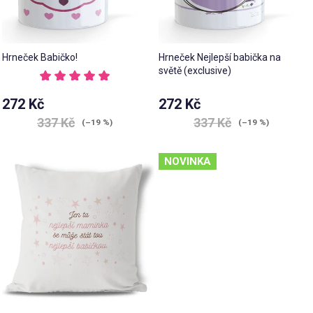
Hrneček Babičko!
Hrneček Nejlepší babička na
světě (exclusive)
Průměrné
hodnocení
272 Kč
272 Kč
produktu
je
337 Kč
337 Kč
(–19 %)
(–19 %)
5,0
z 5
hvězdiček.
NOVINKA