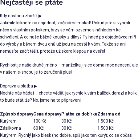
Nejčastěji se ptáte
Kdy dostanu zboží?
▶
Jakmile kliknete na objednat, začínáme makat! Pokud jste si vybrali
něco s vlastním potiskem, brzy se vám ozveme s náhledem ke
schválení. A co naše běžné kousky z dílny? Ty hned po objednávce míří
do výroby a během dvou dnů už jsou na cestě k vám. Takže se ani
nemusíte začít těšit, protože už skoro klepou na dveře!
Rychlost je naše druhé jméno – manželka ji sice doma moc neocení, ale
v našem e-shopu je to zaručeně plus!
Doprava a platba
▶
Nechte nás hádat – chcete vědět, jak rychle k vám balíček dorazí a kolik
to bude stát, že? No, jsme na to připraveni:
Způsob dopravy
Cena dopravy
Platba za dobírku
Zdarma od
Kurýrem
100 Kč
30 Kč
1 500 Kč
Zásilkovna
60 Kč
30 Kč
1 500 Kč
Kurýrem: Rychlý jako blesk (no dobře, spíš jako ten kurýr, co se občas