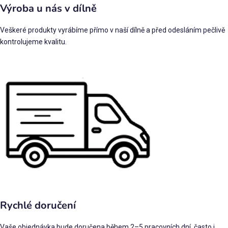
Výroba u nás v dílně
Veškeré produkty vyrábíme přímo v naší dílně a před odesláním pečlivě
kontrolujeme kvalitu.
Rychlé doručení
Vaše objednávka bude doručena během 2–5 pracovních dní, často i