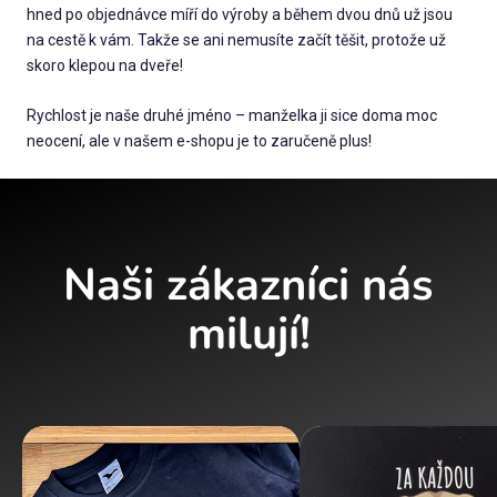
hned po objednávce míří do výroby a během dvou dnů už jsou
na cestě k vám. Takže se ani nemusíte začít těšit, protože už
skoro klepou na dveře!
Rychlost je naše druhé jméno – manželka ji sice doma moc
neocení, ale v našem e-shopu je to zaručeně plus!
Naši zákazníci nás
milují!