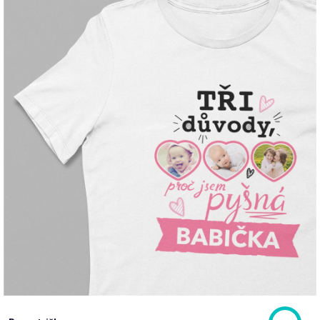
Příležitosti
Domácnost
Kolekce
Oblečení
Přihlášení