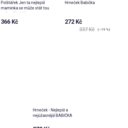
Polštářek Jen ta nejlepší
Hrneček Babička
maminka se může stát tou
nejlepší babičkou
366 Kč
272 Kč
Průměrné
337 Kč
(–19 %)
hodnocení
produktu
je
3,5
z 5
hvězdiček.
Hrneček - Nejlepší a
nejúžasnější BABIČKA