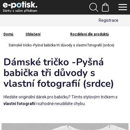
Přejít
Hledat
na
Nákupní
obsah
Registrace
košík
Den
otců
Domů
Oblečení
Rozdělení dle produktů
Domů
Kategorie
Dámské tričko -Pyšná babička tři důvody s vlastní fotografií (srdce)
Dámské tričko -Pyšná
Dárek
pro
babička tři důvody s
vlastní fotografií (srdce)
Rodina
/
Láska
Hledáte originální dárek pro babičku? Tímto stylovým tričkem s
vlastní fotografií
rozhodně neuděláte chybu.
Povolání,
zájmy a
sport