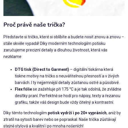
Proč právě naše trička?
Představte si tričko, které si oblíbíte a budete nosit znovu a znovu –
stále skvěle vypadá! Díky moderním technologiím potisku
zaručujeme precizní detaily a dlouhou životnost, která vás
nezklame
DTG tisk (Direct to Garment)
– digitální tiskárna která
tiskne motivy na tričko s neuvěřitelnou přesností a v živých
barvách. I ty nejjemnější detaily zůstanou ostré a působivé.
Flex fólie
se zažehluje při 175 °C a je tak odolná, že zvládne
desítky praní. Perfektně se hodí pro nápisy, texty a řezanou
grafiku, takže váš design bude vždy čitelný a kontrastní.
Díky těmto technologiím
potisk vydrží i po 20+ vypráních
, aniž by
ztratil na sytosti barev nebo se popraskal. Naše trička zůstávají
stejně stylová a kvalitní i po mnoha nošeních!