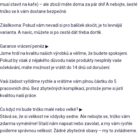
musí stavit na kafe) – ale zboží máte doma za pár dní! A nebojte, šesté
tričko se k vám dostane bezpečně.
Zásilkovna: Pokud vám nevadí si pro balíček skočit, je to levnější
varianta. A navíc, můžete si po cestě dát třeba dortík.
Garance vrácení peněz
▶
Jsme hrdí na kvalitu našich výrobků a věříme, že budete spokojeni.
Pokud by však z nějakého důvodu naše produkty nesplnily vaše
očekávání, máte možnost je vrátit do 14 dnů od doručení.
Vaši žádost vyřídíme rychle a vrátíme vám plnou částku do 5
pracovních dnů. Bez zbytečných komplikací, protože jsme si jistí
kvalitou naší práce.
Co když mi bude tričko malé nebo velké?
▶
Stává se, že si velikost ne vždycky sedne. Ale nebojte se, tričko vám
zdarma vyměníme! Stačí nám napsat nebo zavolat, a my vám rychle
pošleme správnou velikost. Žádné zbytečné obavy – my to zvládneme.