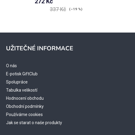
272 Kč
337 Kč
(–19 %)
Z
á
UŽITEČNÉ INFORMACE
p
a
t
O nás
í
E-potisk GiftClub
Spolupráce
Tabulka velikostí
Hodnocení obchodu
Obchodní podmínky
Používáme cookies
Jak se starat o naše produkty