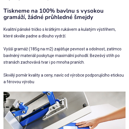
Tiskneme na 100% bavlnu s vysokou
gramáží, žádné průhledné šmejdy
Kvalitní pánské tričko s krátkým rukávem a kulatým výstřihem,
které skvěle padne a dlouho vydrží.
Vyšší gramáž (185g na m2) zajišťuje pevnost a odolnost, zatímco
bavlněný materiál poskytuje maximální pohodlí. Bezešvý střih po
stranách zachovává tvar i po mnoha praních.
Skvělý poměr kvality a ceny, navíc od výrobce podporujícího etickou
a férovou výrobu