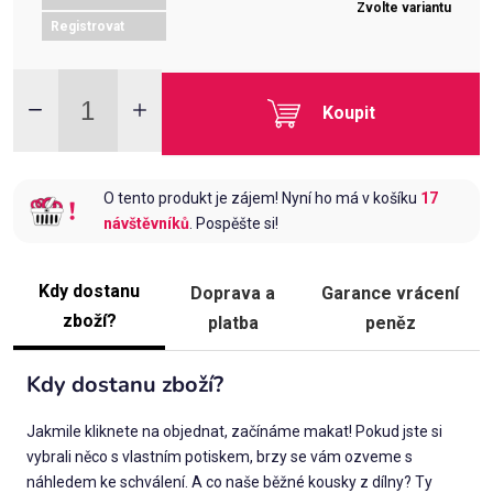
Zvolte variantu
Registrovat
Koupit
O tento produkt je zájem! Nyní ho má v košíku
17
návštěvníků
. Pospěšte si!
Kdy dostanu
Doprava a
Garance vrácení
zboží?
platba
peněz
Kdy dostanu zboží?
Jakmile kliknete na objednat, začínáme makat! Pokud jste si
vybrali něco s vlastním potiskem, brzy se vám ozveme s
náhledem ke schválení. A co naše běžné kousky z dílny? Ty