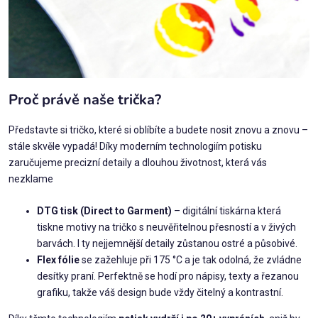
Proč právě naše trička?
Představte si tričko, které si oblíbíte a budete nosit znovu a znovu –
stále skvěle vypadá! Díky moderním technologiím potisku
zaručujeme precizní detaily a dlouhou životnost, která vás
nezklame
DTG tisk (Direct to Garment)
– digitální tiskárna která
tiskne motivy na tričko s neuvěřitelnou přesností a v živých
barvách. I ty nejjemnější detaily zůstanou ostré a působivé.
Flex fólie
se zažehluje při 175 °C a je tak odolná, že zvládne
desítky praní. Perfektně se hodí pro nápisy, texty a řezanou
grafiku, takže váš design bude vždy čitelný a kontrastní.