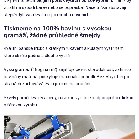
Díky těmto technologiím
potisk vydrží i po 20+ vypráních
, aniž by
ztratil na sytosti barev nebo se popraskal. Naše trička zůstávají
stejně stylová a kvalitní i po mnoha nošeních!
Tiskneme na 100% bavlnu s vysokou
gramáží, žádné průhledné šmejdy
Kvalitní pánské tričko s krátkým rukávem a kulatým výstřihem,
které skvěle padne a dlouho vydrží.
Vyšší gramáž (185g na m2) zajišťuje pevnost a odolnost, zatímco
bavlněný materiál poskytuje maximální pohodlí. Bezešvý střih po
stranách zachovává tvar i po mnoha praních.
Skvělý poměr kvality a ceny, navíc od výrobce podporujícího etickou
a férovou výrobu