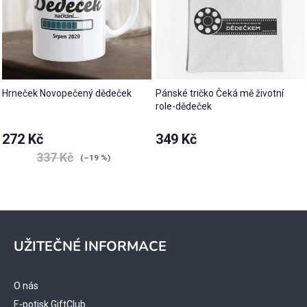
Hrneček Novopečený dědeček
Pánské tričko Čeká mě životní
role-dědeček
272 Kč
349 Kč
337 Kč
(–19 %)
Z
á
UŽITEČNÉ INFORMACE
p
a
t
O nás
E-potisk GiftClub