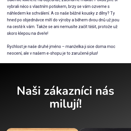
vybrali něco s vlastním potiskem, brzy se vám ozveme s
náhledem ke schválení. A co naše běžné kousky z dílny? Ty
hned po objednávce míří do výroby a během dvou dnů už jsou
na cestě k vám. Takže se ani nemusíte začít těšit, protože už
skoro klepou na dveře!
Rychlost je naše druhé jméno – manželka ji sice doma moc
neocení, ale v našem e-shopu je to zaručeně plus!
Naši zákazníci nás
milují!