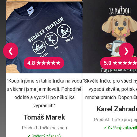
❮
❯
4.8 ★★★★★
5.0 ★★★★★
"Koupili jsme si tahle trička na vodu
"Skvělé tričko pro všechn
a všichni jsme je milovali. Pohodlné,
vypadá skvěle, potisk d
odolné a vydrží i po několika
mnoha praních. Doporuču
vypráních."
Karel Zahrad
Tomáš Marek
Produkt: Tričko pro pe
Produkt: Tričko na vodu
✔ Ověřený zákazní
✔ Ověřený zákazník