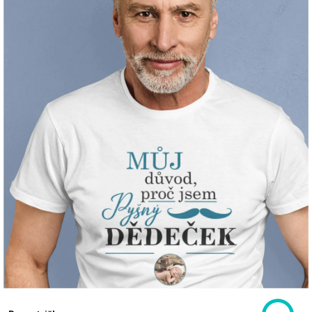
Příležitosti
Domácnost
Kolekce
Oblečení
Přihlášení