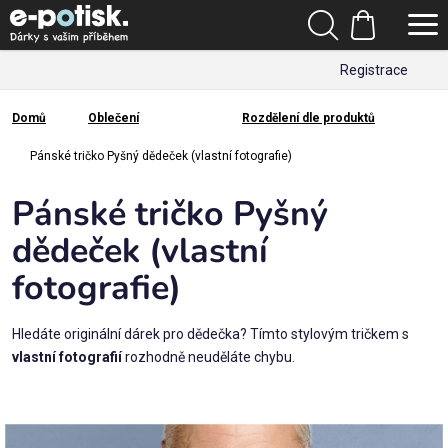
Přejít
Hledat
na
Nákupní
obsah
Registrace
košík
Den
otců
Domů
Oblečení
Rozdělení dle produktů
Domů
Kategorie
Pánské tričko Pyšný dědeček (vlastní fotografie)
Pánské tričko Pyšný
Dárek
pro
dědeček (vlastní
fotografie)
Rodina
/
Láska
Hledáte originální dárek pro dědečka? Tímto stylovým tričkem s
vlastní fotografií
rozhodně neuděláte chybu.
Povolání,
zájmy a
sport