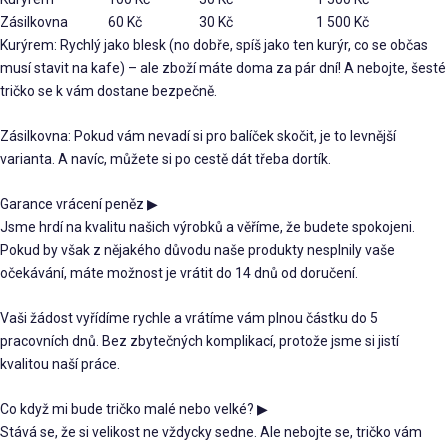
Zásilkovna
60 Kč
30 Kč
1 500 Kč
Kurýrem: Rychlý jako blesk (no dobře, spíš jako ten kurýr, co se občas
musí stavit na kafe) – ale zboží máte doma za pár dní! A nebojte, šesté
tričko se k vám dostane bezpečně.
Zásilkovna: Pokud vám nevadí si pro balíček skočit, je to levnější
varianta. A navíc, můžete si po cestě dát třeba dortík.
Garance vrácení peněz
▶
Jsme hrdí na kvalitu našich výrobků a věříme, že budete spokojeni.
Pokud by však z nějakého důvodu naše produkty nesplnily vaše
očekávání, máte možnost je vrátit do 14 dnů od doručení.
Vaši žádost vyřídíme rychle a vrátíme vám plnou částku do 5
pracovních dnů. Bez zbytečných komplikací, protože jsme si jistí
kvalitou naší práce.
Co když mi bude tričko malé nebo velké?
▶
Stává se, že si velikost ne vždycky sedne. Ale nebojte se, tričko vám