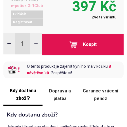
397 Kč
e-potisk GiftClub
Přihlásit
Zvolte variantu
Registrovat
Koupit
O tento produkt je zájem! Nyní ho má v košíku
8
návštěvníků
. Pospěšte si!
Kdy dostanu
Doprava a
Garance vrácení
zboží?
platba
peněz
Kdy dostanu zboží?
Jakmile kliknete na objednat, začínáme makat! Pokud jste si