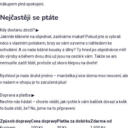
nákupem plně spokojeni.
Nejčastěji se ptáte
Kdy dostanu zboží?
▶
Jakmile kliknete na objednat, začínáme makat! Pokud jste si vybrali
něco s vlastním potiskem, brzy se vám ozveme s náhledem ke
schválení. A co naše běžné kousky z dílny? Ty hned po objednávce míří
do výroby a během dvou dnů už jsou na cestě k vám. Takže se ani
nemusíte začít těšit, protože už skoro klepou na dveře!
Rychlost je naše druhé jméno – manželka ji sice doma moc neocení, ale
v našem e-shopu je to zaručeně plus!
Doprava a platba
▶
Nechte nás hádat – chcete vědět, jak rychle k vám balíček dorazí a kolik
to bude stát, že? No, jsme na to připraveni:
Způsob dopravy
Cena dopravy
Platba za dobírku
Zdarma od
Kurýrem
100 Kč
30 Kč
1 500 Kč