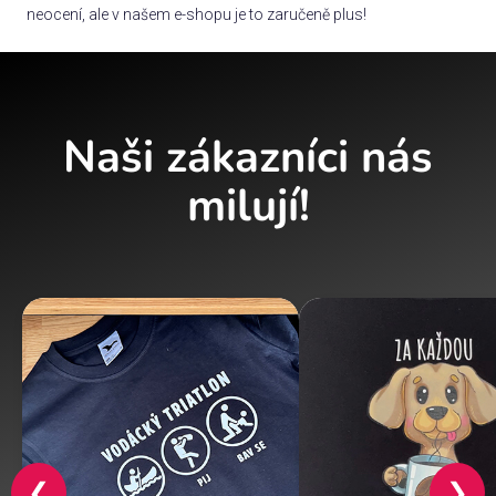
neocení, ale v našem e-shopu je to zaručeně plus!
Naši zákazníci nás
milují!
❮
❯