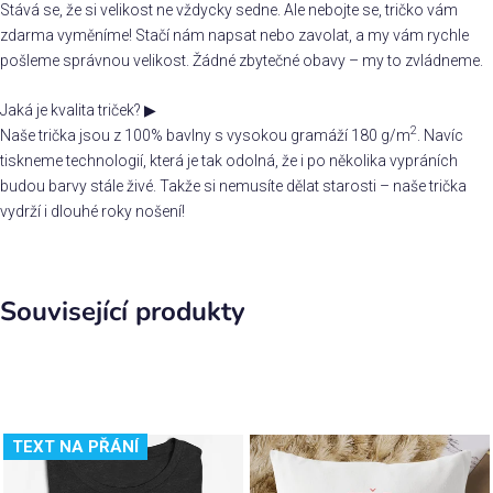
Stává se, že si velikost ne vždycky sedne. Ale nebojte se, tričko vám
zdarma vyměníme! Stačí nám napsat nebo zavolat, a my vám rychle
pošleme správnou velikost. Žádné zbytečné obavy – my to zvládneme.
Jaká je kvalita triček?
▶
2
Naše trička jsou z 100% bavlny s vysokou gramáží 180 g/m
. Navíc
tiskneme technologií, která je tak odolná, že i po několika vypráních
budou barvy stále živé. Takže si nemusíte dělat starosti – naše trička
vydrží i dlouhé roky nošení!
Související produkty
TEXT NA PŘÁNÍ