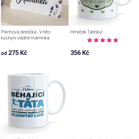
Plechová destička - V této
Hrneček Tatínku!
kuchyni vládne maminka
Průměrné
hodnocení
Průměrné
275 Kč
356 Kč
od
produktu
hodnocení
je
produktu
5,0
je
z 5
5,0
hvězdiček.
z 5
hvězdiček.