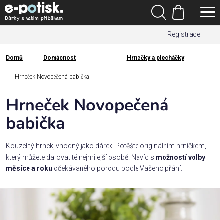
Přejít
Hledat
na
Nákupní
obsah
Registrace
košík
Den
otců
Domů
Domácnost
Hrnečky a plecháčky
Domů
Kategorie
Hrneček Novopečená babička
Hrneček Novopečená
Dárek
pro
babička
Rodina
Kouzelný hrnek, vhodný jako dárek. Potěšte originálním hrníčkem,
/
který můžete darovat té nejmilejší osobě. Navíc s
možností volby
Láska
měsíce a roku
očekávaného porodu podle Vašeho přání.
Povolání,
zájmy a
sport