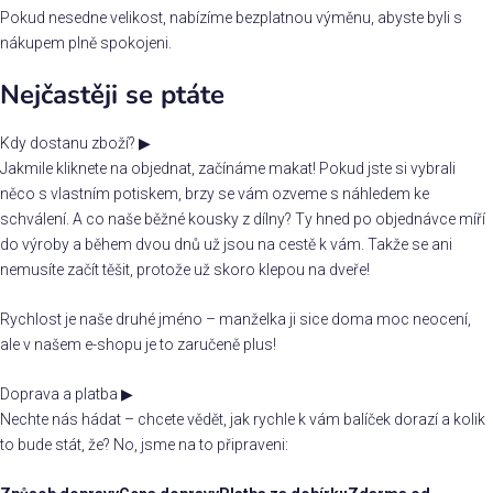
Pokud nesedne velikost, nabízíme bezplatnou výměnu, abyste byli s
nákupem plně spokojeni.
Nejčastěji se ptáte
Kdy dostanu zboží?
▶
Jakmile kliknete na objednat, začínáme makat! Pokud jste si vybrali
něco s vlastním potiskem, brzy se vám ozveme s náhledem ke
schválení. A co naše běžné kousky z dílny? Ty hned po objednávce míří
do výroby a během dvou dnů už jsou na cestě k vám. Takže se ani
nemusíte začít těšit, protože už skoro klepou na dveře!
Rychlost je naše druhé jméno – manželka ji sice doma moc neocení,
ale v našem e-shopu je to zaručeně plus!
Doprava a platba
▶
Nechte nás hádat – chcete vědět, jak rychle k vám balíček dorazí a kolik
to bude stát, že? No, jsme na to připraveni: