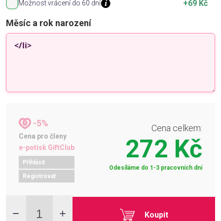
+69 Kč
Možnost vrácení do 60 dní
Měsíc a rok narození
-5%
Cena celkem:
Cena pro členy
272 Kč
e-potisk GiftClub
Přihlásit
Odesíláme do 1-3 pracovních dní
Registrovat
Koupit