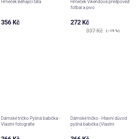
Hrneček Běhající táta
Hrneček Víkendová předpověď
fotbal a pivo
356 Kč
272 Kč
337 Kč
(–19 %)
Dámské tričko Pyšná babička -
Dámské tričko - Hlavní důvod
Vlastní fotografie
pyšná babička (Vlastní
fotografie)
366 Kč
366 Kč