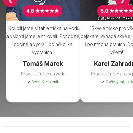
4.8 ★★★★★
5.0 ★★★★★
"Koupili jsme si tahle trička na vodu
"Skvělé tričko pro v
a všichni jsme je milovali. Pohodlné,
pejskaře, vypadá skvěle, 
odolné a vydrží i po několika
i po mnoha praních. Do
vypráních."
všem!"
Tomáš Marek
Karel Zahrad
Produkt: Tričko na vodu
Produkt: Tričko pro pe
✔ Ověřený zákazník
✔ Ověřený zákazník