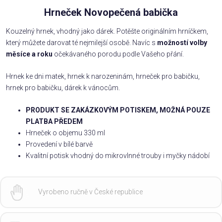
Hrneček Novopečená babička
Kouzelný hrnek, vhodný jako dárek. Potěšte originálním hrníčkem,
který můžete darovat té nejmilejší osobě. Navíc s
možností volby
měsíce a roku
očekávaného porodu podle Vašeho přání.
Hrnek ke dni matek, hrnek k narozeninám, hrneček pro babičku,
hrnek pro babičku, dárek k vánocům.
PRODUKT SE ZAKÁZKOVÝM POTISKEM, MOŽNÁ POUZE
PLATBA PŘEDEM
Hrneček o objemu 330 ml
Provedení v bílé barvě
Kvalitní potisk vhodný do mikrovlnné trouby i myčky nádobí
Vyrobeno ručně v České republice