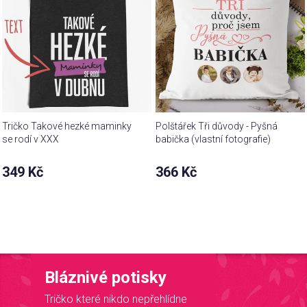
Tričko Takové hezké maminky
Polštářek Tři důvody - Pyšná
se rodí v XXX
babička (vlastní fotografie)
349 Kč
366 Kč
Bláznivé potisky
Tričko které nikdo nepřehlídne