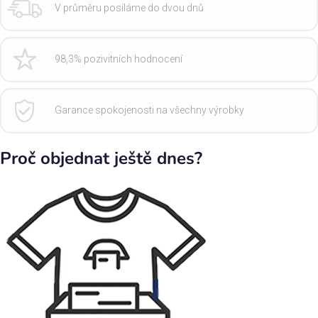
V průměru posíláme do dvou dnů
98,3% pozivitních hodnocení
Garance spokojenosti na všechny výrobky
Proč objednat ještě dnes?