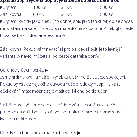
Způsob dopravy
Cena dopravy
Platba za dobírku
Zdarma od
Kurýrem
100 Kč
30 Kč
1 500 Kč
Zásilkovna
60 Kč
30 Kč
1 500 Kč
Kurýrem: Rychlý jako blesk (no dobře, spíš jako ten kurýr, co se občas
musí stavit na kafe) – ale zboží máte doma za pár dní! A nebojte, šesté
tričko se k vám dostane bezpečně.
Zásilkovna: Pokud vám nevadí si pro balíček skočit, je to levnější
varianta. A navíc, můžete si po cestě dát třeba dortík.
Garance vrácení peněz
▶
Jsme hrdí na kvalitu našich výrobků a věříme, že budete spokojeni.
Pokud by však z nějakého důvodu naše produkty nesplnily vaše
očekávání, máte možnost je vrátit do 14 dnů od doručení.
Vaši žádost vyřídíme rychle a vrátíme vám plnou částku do 5
pracovních dnů. Bez zbytečných komplikací, protože jsme si jistí
kvalitou naší práce.
Co když mi bude tričko malé nebo velké?
▶