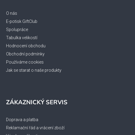
a
t
O nás
í
E-potisk GiftClub
Spolupráce
Tabulka velikostí
Hodnocení obchodu
Obchodní podmínky
Používáme cookies
Jak se starat o naše produkty
ZÁKAZNICKÝ SERVIS
Doprava a platba
Reklamační řád a vrácení zboží