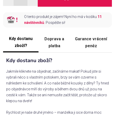
O tento produkt je zájem! Nyní ho má v košíku
11
návštěvníků
. Pospěšte si!
Kdy dostanu
Doprava a
Garance vrácení
zboží?
platba
peněz
Kdy dostanu zboží?
Jakmile kliknete na objednat, začínáme makat! Pokud jste si
vybrali něco s vlastním potiskem, brzy se vám ozveme s
náhledem ke schválení. A co naše běžné kousky z dílny? Ty hned
po objednávce míří do výroby a během dvou dnů už jsou na
cestě k vám. Takže se ani nemusíte začít těšit, protože už skoro
klepou na dveře!
Rychlost je naše druhé jméno – manželka ji sice doma moc