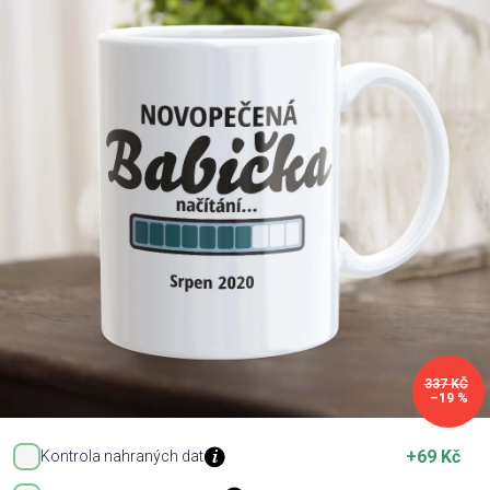
Příležitosti
Domácnost
Kolekce
Oblečení
Přihlášení
337 KČ
–19 %
+69 Kč
Kontrola nahraných dat