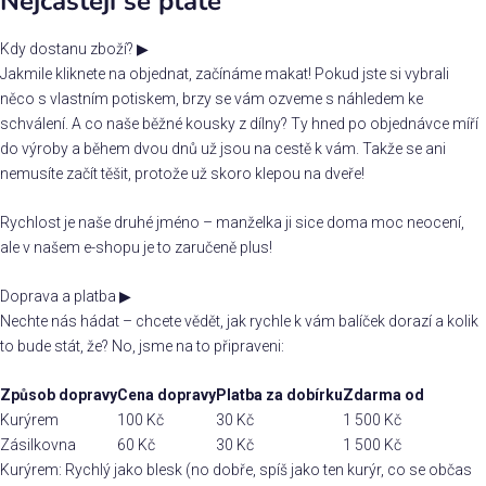
Nejčastěji se ptáte
Kdy dostanu zboží?
▶
Jakmile kliknete na objednat, začínáme makat! Pokud jste si vybrali
něco s vlastním potiskem, brzy se vám ozveme s náhledem ke
schválení. A co naše běžné kousky z dílny? Ty hned po objednávce míří
do výroby a během dvou dnů už jsou na cestě k vám. Takže se ani
nemusíte začít těšit, protože už skoro klepou na dveře!
Rychlost je naše druhé jméno – manželka ji sice doma moc neocení,
ale v našem e-shopu je to zaručeně plus!
Doprava a platba
▶
Nechte nás hádat – chcete vědět, jak rychle k vám balíček dorazí a kolik
to bude stát, že? No, jsme na to připraveni:
Způsob dopravy
Cena dopravy
Platba za dobírku
Zdarma od
Kurýrem
100 Kč
30 Kč
1 500 Kč
Zásilkovna
60 Kč
30 Kč
1 500 Kč
Kurýrem: Rychlý jako blesk (no dobře, spíš jako ten kurýr, co se občas