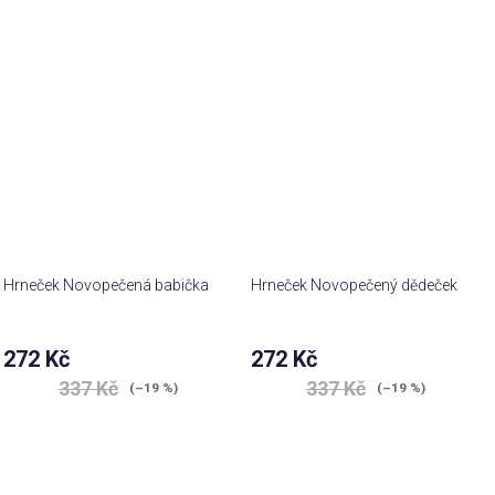
5,0
z 5
hvězdiček.
Hrneček Novopečená babička
Hrneček Novopečený dědeček
272 Kč
272 Kč
337 Kč
337 Kč
(–19 %)
(–19 %)