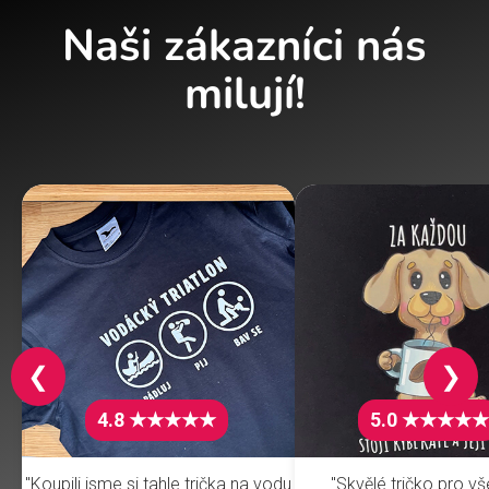
Naši zákazníci nás
milují!
❮
❯
4.8 ★★★★★
5.0 ★★★★★
"Koupili jsme si tahle trička na vodu
"Skvělé tričko pro v