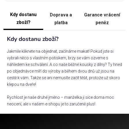
Kdy dostanu
Doprava a
Garance vrácení
zboží?
platba
peněz
Kdy dostanu zboží?
Jakmile kliknete na objednat, začínáme makat! Pokud jste si
vybrali něco s vlastním potiskem, brzy se vám ozveme s
náhledem ke schválení. A co naše běžné kousky z dílny? Ty hned
po objednávce míří do výroby a během dvou dnů už jsou na
cestě k vám. Takže se ani nemusíte začít těšit, protože už skoro
klepou na dveře!
Rychlost je naše druhé jméno – manželka ji sice doma moc
neocení, ale v našem e-shopu je to zaručeně plus!