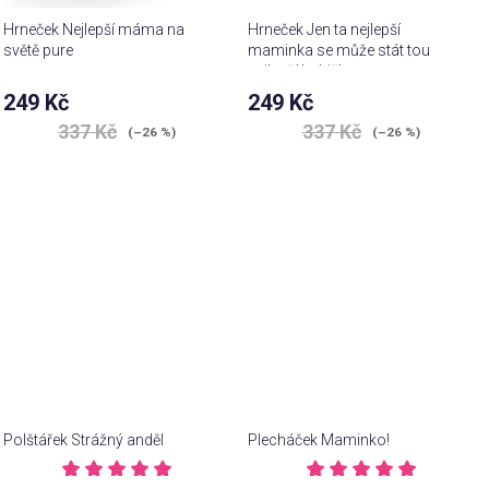
Hrneček Nejlepší máma na
Hrneček Jen ta nejlepší
světě pure
maminka se může stát tou
nejlepší babičkou
249 Kč
249 Kč
Průměrné
337 Kč
337 Kč
(–26 %)
(–26 %)
hodnocení
produktu
je
4,7
z 5
hvězdiček.
Polštářek Strážný anděl
Plecháček Maminko!
Průměrné
Průměrné