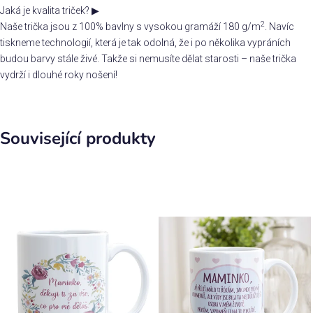
Jaká je kvalita triček?
▶
2
Naše trička jsou z 100% bavlny s vysokou gramáží 180 g/m
. Navíc
tiskneme technologií, která je tak odolná, že i po několika vypráních
budou barvy stále živé. Takže si nemusíte dělat starosti – naše trička
vydrží i dlouhé roky nošení!
Související produkty