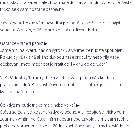
musí stavit na kafe) – ale zboží máte doma za pár dní! A nebojte, šesté
tričko se k vám dostane bezpečně.
Zásilkovna: Pokud vám nevadí si pro balíček skočit, je to levnější
varianta. A navíc, můžete si po cestě dát třeba dortík.
Garance vrácení peněz
▶
Jsme hrdí na kvalitu našich výrobků a věříme, že budete spokojeni.
Pokud by však z nějakého důvodu naše produkty nesplnily vaše
očekávání, máte možnost je vrátit do 14 dnů od doručení.
Vaši žádost vyřídíme rychle a vrátíme vám plnou částku do 5
pracovních dnů. Bez zbytečných komplikací, protože jsme si jistí
kvalitou naší práce.
Co když mi bude tričko malé nebo velké?
▶
Stává se, že si velikost ne vždycky sedne. Ale nebojte se, tričko vám
zdarma vyměníme! Stačí nám napsat nebo zavolat, a my vám rychle
pošleme správnou velikost. Žádné zbytečné obavy – my to zvládneme.