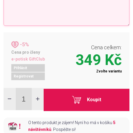
-5%
Cena celkem:
Cena pro členy
349 Kč
e-potisk GiftClub
Přihlásit
Zvolte variantu
Registrovat
Koupit
O tento produkt je zájem! Nyní ho má v košíku
5
návštěvníků
. Pospěšte si!