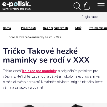
Přejít
Hledat
na
Nákupní
obsah
Registrace
košík
Den
otců
Domů
Příležitosti
Sezóní příležitosti
MDŽ
Pro maminku
Domů
Kategorie
Tričko Takové hezké maminky se rodí v XXX
Tričko Takové hezké
Dárek
pro
maminky se rodí v XXX
Rodina
Tričko z naší
Kolekce pro maminky
.
s originálním potiskem pro
/
všechny, kteří chtějí zaujmout a dát všem okolo najevo, co si myslí
Láska
o měsíci svého narození. Navrhněte si vlastní originální tričko, které
vám na zakázku vyrobíme!
Povolání,
zájmy a
sport