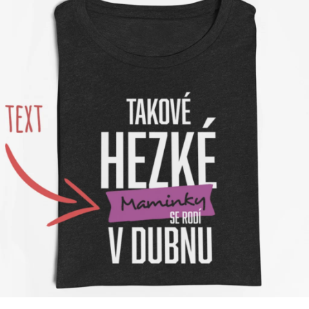
Příležitosti
Domácnost
Kolekce
Oblečení
Přihlášení