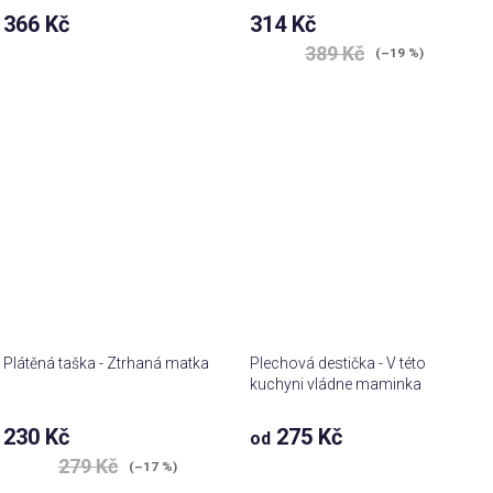
hodnocení
hodnocení
366 Kč
314 Kč
produktu
produktu
je
je
389 Kč
(–19 %)
5,0
5,0
z 5
z 5
hvězdiček.
hvězdiček.
Plátěná taška - Ztrhaná matka
Plechová destička - V této
kuchyni vládne maminka
Průměrné
230 Kč
275 Kč
od
hodnocení
279 Kč
produktu
(–17 %)
je