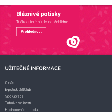
Bláznivé potisky
Tričko které nikdo nepřehlídne
Prohlédnout
Z
á
UŽITEČNÉ INFORMACE
p
a
t
O nás
í
E-potisk GiftClub
Spolupráce
Tabulka velikostí
Hodnocení obchodu