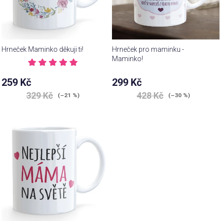
Hrneček Maminko děkuji ti!
Hrneček pro maminku -
Maminko!
Průměrné
hodnocení
Průměrné
259 Kč
299 Kč
produktu
hodnocení
je
329 Kč
428 Kč
produktu
(–21 %)
(–30 %)
5,0
je
z 5
5,0
hvězdiček.
z 5
hvězdiček.