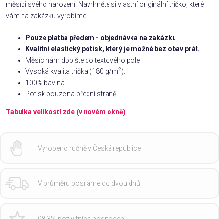
měsíci svého narození. Navrhněte si vlastní originální tričko, které
vám na zakázku vyrobíme!
Pouze platba předem - objednávka na zakázku
Kvalitní elastický potisk, který je možné bez obav prát.
Měsíc nám dopište do textového pole
2
Vysoká kvalita trička (180 g/m
).
100% bavlna.
Potisk pouze na přední straně.
Tabulka velikostí zde (v novém okně)
Vyrobeno ručně v České republice
V průměru posíláme do dvou dnů
98,3% pozivitních hodnocení